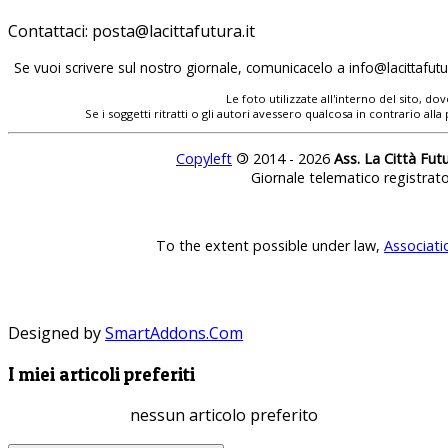
Contattaci:
posta@lacittafutura.it
Se vuoi scrivere sul nostro giornale, comunicacelo a
info@lacittafutur
Le foto utilizzate all'interno del sito, 
Se i soggetti ritratti o gli autori avessero qualcosa in contrario
Copyleft
©
2014 - 2026
Ass. La Città Fut
Giornale telematico registrat
To the extent possible under law,
Associati
Designed by
SmartAddons.Com
I miei articoli preferiti
nessun articolo preferito