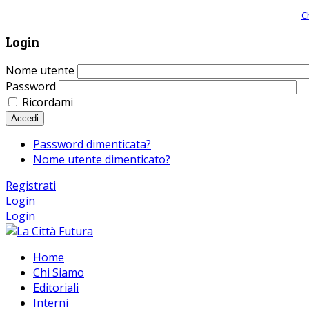
Giornale comunista online, libera informazione ed approfondimento |
C
Login
Nome utente
Password
Ricordami
Accedi
Password dimenticata?
Nome utente dimenticato?
Registrati
Login
Login
Home
Chi Siamo
Editoriali
Interni