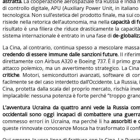
astratta.
La cooperazione aerospaziale tra Russia e India 
di controllo digitale, APU (Auxiliary Power Unit, in italia
tecnologica. Non sull’estetica del prodotto finale, ma sui co
risiede nella retorica dell’autonomia, ma nella
capacità di 
risultato è una filiera che riduce drasticamente la capacità
sistema internazionale è entrato in una fase di
de-globaliz
La Cina, al contrario, continua spesso a mescolare massa 
credendo di essere immune dalle sanzioni future.
Il riferi
direttamente con Airbus A320 e Boeing 737. È il primo gra
attacco polemico, ma un avvertimento strategico. La Cin
critiche
. Motori, semiconduttori avanzati, software di con
facilmente se del caso interdetto dall’Occidente. La Russia
Cina, protetta dalla scala del proprio mercato, rischia inv
implacabile: nessuna potenza è forte perché “troppo grande
L’avventura Ucraina da quattro anni vede la Russia co
occidentali sono oggi incapaci di combattere una guerra
commesso errori in Ucraina, ma perché li ha
assorbiti e 
queste rinnovate conoscenze Mosca ha trasformato il confli
Qui emerge la vera linea di frattura con la Cina. La Russ