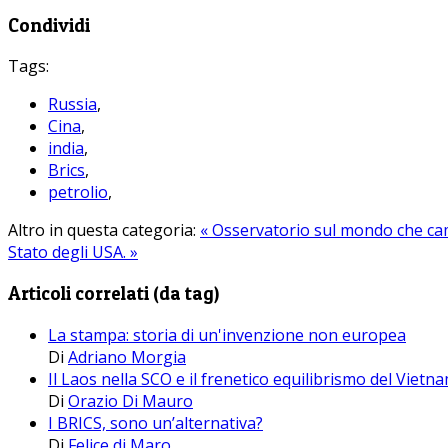
Condividi
Tags:
Russia
,
Cina
,
india
,
Brics
,
petrolio
,
Altro in questa categoria:
« Osservatorio sul mondo che cam
Stato degli USA. »
Articoli correlati (da tag)
La stampa: storia di un'invenzione non europea
Di
Adriano Morgia
Il Laos nella SCO e il frenetico equilibrismo del Vietna
Di
Orazio Di Mauro
I BRICS, sono un’alternativa?
Di
Felice di Maro