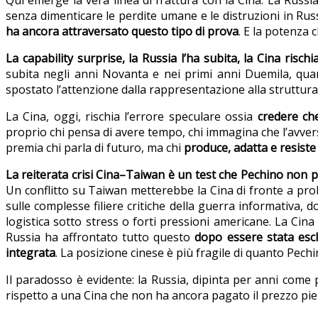
senza dimenticare le perdite umane e le distruzioni in Rus
ha ancora attraversato questo tipo di prova
. E la potenza 
La capability surprise, la Russia l’ha subita, la Cina risc
subita negli anni Novanta e nei primi anni Duemila, qua
spostato l’attenzione dalla rappresentazione alla struttura
La Cina, oggi, rischia l’errore speculare ossia
credere che
proprio chi pensa di avere tempo, chi immagina che l’avvers
premia chi parla di futuro, ma chi
produce, adatta e resiste
La reiterata crisi Cina–Taiwan è un test che Pechino non 
Un conflitto su Taiwan metterebbe la Cina di fronte a prob
sulle complesse filiere critiche della guerra informativa
logistica sotto stress o forti pressioni americane. La Ci
Russia ha affrontato tutto questo
dopo essere stata escl
integrata
. La posizione cinese è più fragile di quanto Pec
Il paradosso è evidente: la Russia, dipinta per anni come
rispetto a una Cina che non ha ancora pagato il prezzo pie