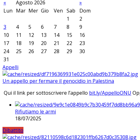
«
Agosto 2026
»
Lun
Mar
Mer
Gio
Ven
Sab
Dom
1
2
3
4
5
6
7
8
9
10
11
12
13
14
15
16
17
18
19
20
21
22
23
24
25
26
27
28
29
30
31
Appelli
Un appello per fermare il genocidio in Palestina
Qui il link per sottoscrivere l’appello
bit.ly/AppelloONU
Opp
Rifiutiamo le armi
18/07/2025
Dibattito