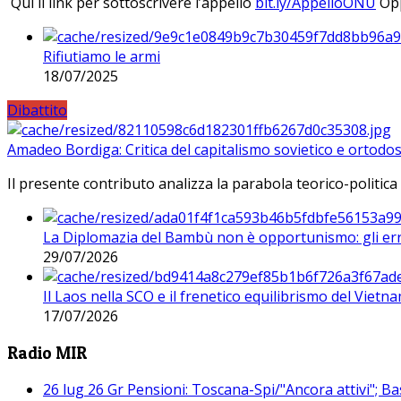
Qui il link per sottoscrivere l’appello
bit.ly/AppelloONU
Opp
Rifiutiamo le armi
18/07/2025
Dibattito
Amadeo Bordiga: Critica del capitalismo sovietico e ortodos
Il presente contributo analizza la parabola teorico-politica
La Diplomazia del Bambù non è opportunismo: gli erro
29/07/2026
Il Laos nella SCO e il frenetico equilibrismo del Vietna
17/07/2026
Radio MIR
26 lug 26 Gr Pensioni: Toscana-Spi/"Ancora attivi"; Ba