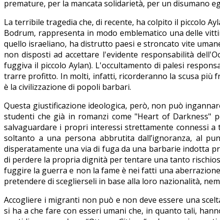
premature, per la mancata solidarietà, per un disumano e
La terribile tragedia che, di recente, ha colpito il piccolo A
Bodrum, rappresenta in modo emblematico una delle vittime
quello israeliano, ha distrutto paesi e stroncato vite uma
non disposti ad accettare l'evidente responsabilità dell'Oc
fuggiva il piccolo Aylan). L'occultamento di palesi respons
trarre profitto. In molti, infatti, ricorderanno la scusa più f
è la civilizzazione di popoli barbari.
Questa giustificazione ideologica, però, non può ingannar
studenti che già in romanzi come "Heart of Darkness" pos
salvaguardare i propri interessi strettamente connessi a tra
soltanto a una persona abbrutita dall’ignoranza, al pu
disperatamente una via di fuga da una barbarie indotta p
di perdere la propria dignità per tentare una tanto rischio
fuggire la guerra e non la fame è nei fatti una aberrazione
pretendere di sceglierseli in base alla loro nazionalità, ne
Accogliere i migranti non può e non deve essere una scelta.
si ha a che fare con esseri umani che, in quanto tali, hanno