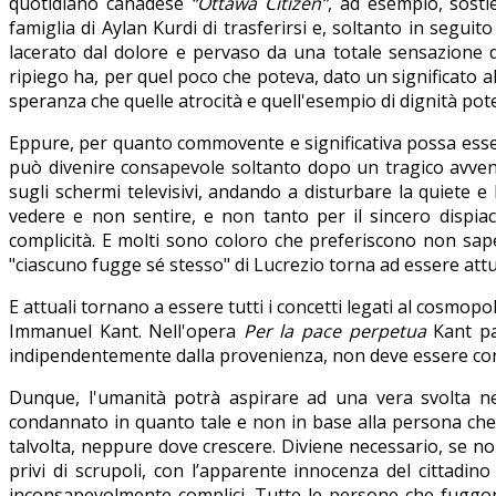
quotidiano canadese
“Ottawa Citizen”
, ad esempio, sosti
famiglia di Aylan Kurdi di trasferirsi e, soltanto in seguit
lacerato dal dolore e pervaso da una totale sensazione d
ripiego ha, per quel poco che poteva, dato un significato al
speranza che quelle atrocità e quell'esempio di dignità pote
Eppure, per quanto commovente e significativa possa essere
può divenire consapevole soltanto dopo un tragico avvenim
sugli schermi televisivi, andando a disturbare la quiete 
vedere e non sentire, e non tanto per il sincero dispi
complicità. E molti sono coloro che preferiscono non sape
"ciascuno fugge sé stesso" di Lucrezio torna ad essere attu
E attuali tornano a essere tutti i concetti legati al cosm
Immanuel Kant. Nell'opera
Per la pace perpetua
Kant par
indipendentemente dalla provenienza, non deve essere co
Dunque, l'umanità potrà aspirare ad una vera svolta n
condannato in quanto tale e non in base alla persona che
talvolta, neppure dove crescere. Diviene necessario, se non i
privi di scrupoli, con l’apparente innocenza del cittadin
inconsapevolmente complici. Tutte le persone che fuggono