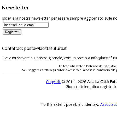
Newsletter
Iscrivi alla nostra newsletter per essere sempre aggiornato sulle no
Contattaci:
posta@lacittafutura.it
Se vuoi scrivere sul nostro giornale, comunicacelo a
info@lacittafutur
Le foto utilizzate all'interno del sito, 
Se i soggetti ritratti o gli autori avessero qualcosa in contrario
Copyleft
©
2014 - 2026
Ass. La Città Fut
Giornale telematico registrat
To the extent possible under law,
Associati