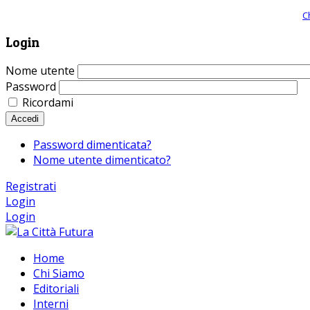
Giornale comunista online, libera informazione ed approfondimento |
C
Login
Nome utente
Password
Ricordami
Accedi
Password dimenticata?
Nome utente dimenticato?
Registrati
Login
Login
Home
Chi Siamo
Editoriali
Interni