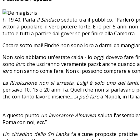
h. 19.40. Parla
il Sindaco
seduto tra il pubblico. “Parlerò 
vittoria popolare: il vero potere forte. E io per 5 anni 
tutto e tutti a partire dal governo per finire alla Camorra.
Cacare sotto mai! Finché non sono loro a darmi da mangiar
Non solo abbiamo un'estate calda - io oggi dovevo fare fi
sono
loro
che usciranno veramente pazzi: anche quando a
loro
non sanno come fare. Non ci possono comprare e controll
La Rivoluzione non si arresta, Luigi è solo uno dei tant
pensavo 10, 15 o 20 anni fa. Quelli che non si parlavano per
che con tanto lavoro insieme...
si può fare
a Napoli, in Italia
A questo punto
un lavoratore Almaviva
saluta l'assemblea
Roma con noi, ecc.”
Un cittadino dello Sri Lanka
fa alcune proposte pratiche ne