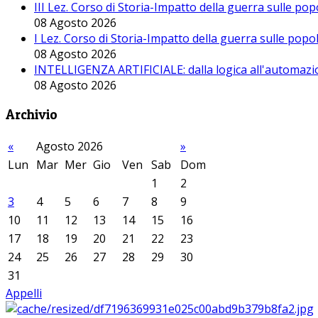
III Lez. Corso di Storia-Impatto della guerra sulle po
08 Agosto 2026
I Lez. Corso di Storia-Impatto della guerra sulle pop
08 Agosto 2026
INTELLIGENZA ARTIFICIALE: dalla logica all'automazio
08 Agosto 2026
Archivio
«
Agosto 2026
»
Lun
Mar
Mer
Gio
Ven
Sab
Dom
1
2
3
4
5
6
7
8
9
10
11
12
13
14
15
16
17
18
19
20
21
22
23
24
25
26
27
28
29
30
31
Appelli