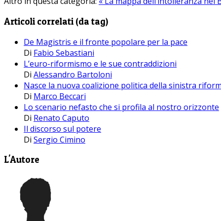
Altro in questa categoria:
« La mappa dell’intolleranza nel
Articoli correlati (da tag)
De Magistris e il fronte popolare per la pace
Di
Fabio Sebastiani
L’euro-riformismo e le sue contraddizioni
Di
Alessandro Bartoloni
Nasce la nuova coalizione politica della sinistra rifor
Di
Marco Beccari
Lo scenario nefasto che si profila al nostro orizzonte
Di
Renato Caputo
Il discorso sul potere
Di
Sergio Cimino
L'Autore