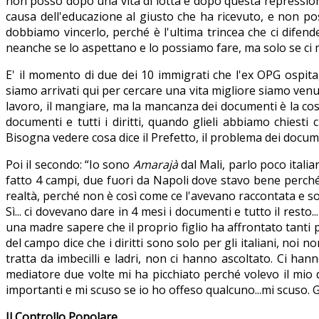
non posso dopo una vita di lotta e dopo questa repressione 
causa dell'educazione al giusto che ha ricevuto, e non pos
dobbiamo vincerlo, perché è l'ultima trincea che ci difend
neanche se lo aspettano e lo possiamo fare, ma solo se ci m
E' il momento di due dei 10 immigrati che l'ex OPG ospita,
siamo arrivati qui per cercare una vita migliore siamo venut
lavoro, il mangiare, ma la mancanza dei documenti è la cos
documenti e tutti i diritti, quando glieli abbiamo chiesti
Bisogna vedere cosa dice il Prefetto, il problema dei docu
Poi il secondo: “Io sono
Amarajà
dal Mali, parlo poco italia
fatto 4 campi, due fuori da Napoli dove stavo bene perch
realtà, perché non è così come ce l'avevano raccontata e s
Sì... ci dovevano dare in 4 mesi i documenti e tutto il rest
una madre sapere che il proprio figlio ha affrontato tanti 
del campo dice che i diritti sono solo per gli italiani, noi 
tratta da imbecilli e ladri, non ci hanno ascoltato. Ci ha
mediatore due volte mi ha picchiato perché volevo il mio d
importanti e mi scuso se io ho offeso qualcuno...mi scuso. Gr
Il Controllo Popolare