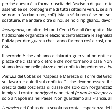
perché questa è la forma riuscita del fascismo di questo 
assemblee dei compagni ma di tutti i cittadini veri. E, se si
se non lo facciamo noi, chi?). Ma la sfida non è se noi 
sostituire, ma andare oltre di noi, se no ci ripigliano... dev
Insurgencia
, un altro dei tanti Centri Sociali Occupati di N
tradizionale organizza le elezioni: centralizzare le segnala
Polizia per dire guarda che stanno facendo così e così, non
noi.
Il secondo è che abbiamo dichiarato guerra ai potenti e q
piazze che ci stanno dietro e che non tornano a casa! Non a
stiamo insieme nelle piazze e nel conflitto impediremo a
lo
Patrizia
del Cobas dell’Ospedale Maresca di Torre del Greco,
sul lavoro e quindi sul conflitto, “... che devono essere i
crescita della coscienza di classe che solo con l'organizza
immigrati contro
aborigeni
napoletani
(e non lo dice per c
solo a Napoli ma nel Paese. Non guardiamo alla Francia, alla
Ludovico
dei Cobas della scuola racconta l'esperienza dei 