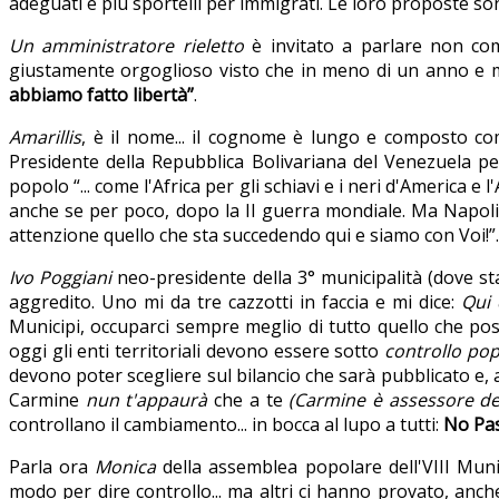
adeguati e più sportelli per immigrati. Le loro proposte so
Un amministratore rieletto
è invitato a parlare non com
giustamente orgoglioso visto che in meno di un anno e m
abbiamo fatto libertà”
.
Amarillis
, è il nome... il cognome è lungo e composto co
Presidente della Repubblica Bolivariana del Venezuela pe
popolo “... come l'Africa per gli schiavi e i neri d'America e 
anche se per poco, dopo la II guerra mondiale. Ma Napoli
attenzione quello che sta succedendo qui e siamo con Voi!”.
Ivo Poggiani
neo-presidente della 3° municipalità (dove st
aggredito. Uno mi da tre cazzotti in faccia e mi dice:
Qui 
Municipi, occuparci sempre meglio di tutto quello che pos
oggi gli enti territoriali devono essere sotto
controllo po
devono poter scegliere sul bilancio che sarà pubblicato e, an
Carmine
nun t'appaurà
che a te
(Carmine è assessore de
controllano il cambiamento... in bocca al lupo a tutti:
No Pa
Parla ora
Monica
della assemblea popolare dell'VIII Munic
modo per dire controllo... ma altri ci hanno provato, anche 