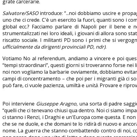
grate carcerarie.
Salvatore/SASO
introduce: “...noi dobbiamo uscire e propagan
uno che ci crede. C'è un esercito la fuori, quanti sono i com
global ecc.? Facciamo parlare di Napoli per il bene e 
strumentalizzati nei loro ideali, i giovani di allora sono sta
riscatto sociale. I militanti PD sono i primi che si vergo
ufficialmente da dirigenti provinciali PD, ndr)
.
Votiamo No al referendum, andiamo a vincere e poi quest'e
“tempi straordinari”, questi giorni si troveranno forse nei 
noi non vogliamo la barbarie ovviamente, dobbiamo evitare
campi di concentramento – che poi per i migranti già ci son
può fare, ci vuole pazienza, umiltà e
unità
. Provare e ripro
Poi interviene
Giuseppe Aragno
, una sorta di padre saggi
“quelli che ci tenevano chiusi qua dentro. Noi ci siamo i
ci stanno i Renzi, i Draghi e un'Europa come questa. E non 
che se ne duole, e che domani te lo ridirà di nuovo e ancora
nome. La guerra che stanno combattendo contro di noi, co