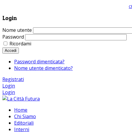
Giornale comunista online, libera informazione ed approfondimento |
C
Login
Nome utente
Password
Ricordami
Accedi
Password dimenticata?
Nome utente dimenticato?
Registrati
Login
Login
Home
Chi Siamo
Editoriali
Interni