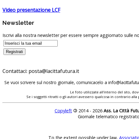
Video presentazione LCF
Newsletter
Iscrivi alla nostra newsletter per essere sempre aggiornato sulle no
Contattaci:
posta@lacittafutura.it
Se vuoi scrivere sul nostro giornale, comunicacelo a
info@lacittafutur
Le foto utilizzate all'interno del sito, 
Se i soggetti ritratti o gli autori avessero qualcosa in contrario
Copyleft
©
2014 - 2026
Ass. La Città Fut
Giornale telematico registrat
To the extent possible under law,
Associati