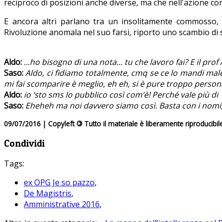
reciproco di posizioni anche diverse, ma che nell'azione com
E ancora altri parlano tra un insolitamente commosso, 
Rivoluzione anomala nel suo farsi, riporto uno scambio di sm
Aldo:
...ho bisogno di una nota... tu che lavoro fai? E il pr
Saso:
Aldo, ci fidiamo totalmente, cmq se ce lo mandi male 
mi fai scomparire è meglio, eh eh, si è pure troppo personal
Aldo:
io ‘sto sms lo pubblico così com’è! Perché vale più di 
Saso:
Eheheh ma noi davvero siamo così. Basta con i nomi, vi
09/07/2016 | Copyleft
©
Tutto il materiale è liberamente riproducibil
Condividi
Tags:
ex OPG Je so pazzo
,
De Magistris
,
Amministrative 2016
,