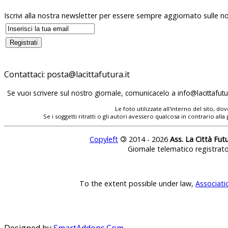
Iscrivi alla nostra newsletter per essere sempre aggiornato sulle no
Contattaci:
posta@lacittafutura.it
Se vuoi scrivere sul nostro giornale, comunicacelo a
info@lacittafutur
Le foto utilizzate all'interno del sito, 
Se i soggetti ritratti o gli autori avessero qualcosa in contrario
Copyleft
©
2014 - 2026
Ass. La Città Fut
Giornale telematico registrat
To the extent possible under law,
Associati
Designed by
SmartAddons.Com