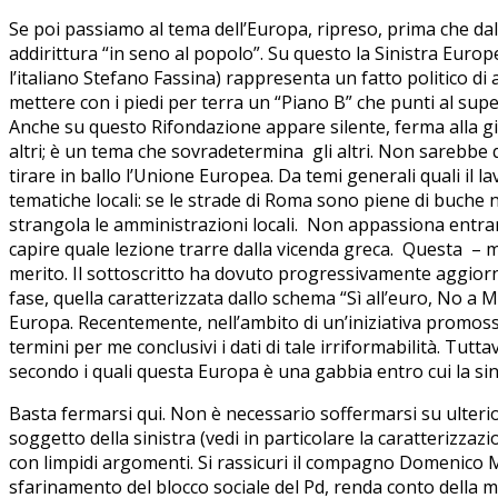
Se poi passiamo al tema dell’Europa, ripreso, prima che dal
addirittura “in seno al popolo”. Su questo la Sinistra Euro
l’italiano Stefano Fassina) rappresenta un fatto politico di
mettere con i piedi per terra un “Piano B” che punti al su
Anche su questo Rifondazione appare silente, ferma alla gia
altri; è un tema che sovradetermina gli altri. Non sarebbe 
tirare in ballo l’Unione Europea. Da temi generali quali il lav
tematiche locali: se le strade di Roma sono piene di buche no
strangola le amministrazioni locali. Non appassiona entra
capire quale lezione trarre dalla vicenda greca. Questa –
merito. Il sottoscritto ha dovuto progressivamente aggiorn
fase, quella caratterizzata dallo schema “Sì all’euro, No a Ma
Europa. Recentemente, nell’ambito di un’iniziativa promossa
termini per me conclusivi i dati di tale irriformabilità. Tut
secondo i quali questa Europa è una gabbia entro cui la s
Basta fermarsi qui. Non è necessario soffermarsi su ulterior
soggetto della sinistra (vedi in particolare la caratterizzaz
con limpidi argomenti. Si rassicuri il compagno Domenico Mo
sfarinamento del blocco sociale del Pd, renda conto della m