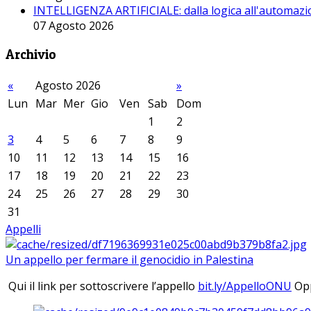
INTELLIGENZA ARTIFICIALE: dalla logica all'automazio
07 Agosto 2026
Archivio
«
Agosto 2026
»
Lun
Mar
Mer
Gio
Ven
Sab
Dom
1
2
3
4
5
6
7
8
9
10
11
12
13
14
15
16
17
18
19
20
21
22
23
24
25
26
27
28
29
30
31
Appelli
Un appello per fermare il genocidio in Palestina
Qui il link per sottoscrivere l’appello
bit.ly/AppelloONU
Opp