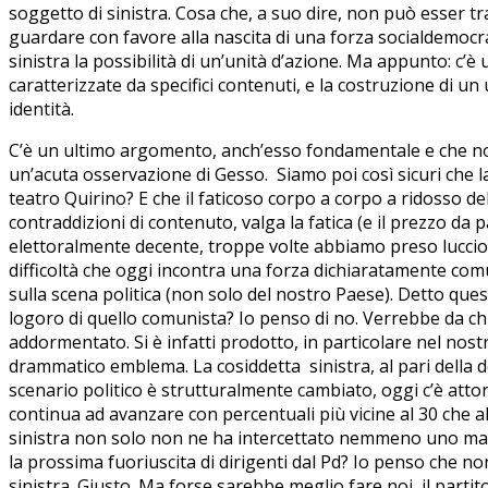
soggetto di sinistra. Cosa che, a suo dire, non può esser t
guardare con favore alla nascita di una forza socialdemocrat
sinistra la possibilità di un’unità d’azione. Ma appunto: c’è
caratterizzate da specifici contenuti, e la costruzione di un
identità.
C’è un ultimo argomento, anch’esso fondamentale e che non
un’acuta osservazione di Gesso. Siamo poi così sicuri che la
teatro Quirino? E che il faticoso corpo a corpo a ridosso d
contraddizioni di contenuto, valga la fatica (e il prezzo d
elettoralmente decente, troppe volte abbiamo preso lucciol
difficoltà che oggi incontra una forza dichiaratamente comun
sulla scena politica (non solo del nostro Paese). Detto quest
logoro di quello comunista? Io penso di no. Verrebbe da chie
addormentato. Si è infatti prodotto, in particolare nel nostr
drammatico emblema. La cosiddetta sinistra, al pari della de
scenario politico è strutturalmente cambiato, oggi c’è attorn
continua ad avanzare con percentuali più vicine al 30 che al 
sinistra non solo non ne ha intercettato nemmeno uno ma anz
la prossima fuoriuscita di dirigenti dal Pd? Io penso che n
sinistra. Giusto. Ma forse sarebbe meglio fare noi, il partit