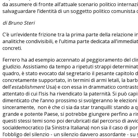
da assumere di fronte all’attuale scenario politico internaz
salvaguardare l’identità di un soggetto politico comunista 
di Bruno Steri
C’è un’evidente frizione tra la prima parte della relazione 
analitiche condivisibili, e l’ultima parte dedicata all’immedi
concreti.
Ferrero ha ad esempio accennato al peggioramento del clim
giudizio. Assistiamo da tempo a ripetuti strappi determinati
quadro, è stato evocato dal segretario il pesante capitolo 
concretamente supportato, in termini di armi letali, la barba
dell’
establishment
Usa) e con essa in drammatico contrasto, c
attentato di cui l’Isis ha rivendicato la paternità. Si può ca
dimenticato che l’anno prossimo si svolgeranno le elezioni 
sinceramente, non è che ci sia da star tranquilli: stando a q
grande e potente Paese, si potrebbe giungere perfino a r
questi stessi temi sono poi derubricati dal percorso di avv
socialdemocratico (la Sinistra Italiana) non sia il caso di p
l’obbligo del silenzio - un silenzio davvero assordante - su