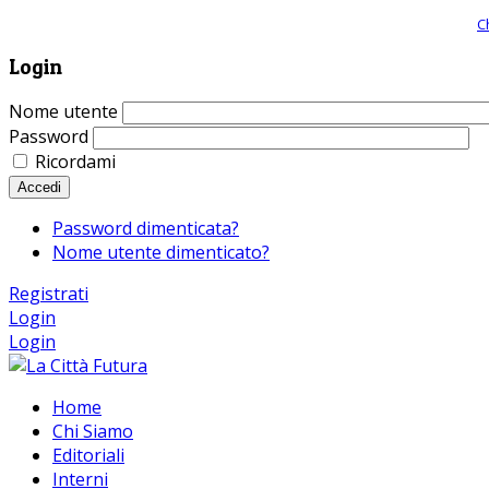
Giornale comunista online, libera informazione ed approfondimento |
C
Login
Nome utente
Password
Ricordami
Accedi
Password dimenticata?
Nome utente dimenticato?
Registrati
Login
Login
Home
Chi Siamo
Editoriali
Interni