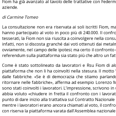
Fiom ha già avanzato al tavolo delle trattative con Federm
aziende.
di Carmine Tomeo
La consultazione non era riservata ai soli iscritti Fiom, ma 
hanno partecipato al voto in poco più di 240.000. Il confr
tesserati, la Fiom non sia riuscita a coinvolgere nella cons
infatti, non si discosta granché dai voti ottenuti dai metal
ovviamente, nel campo delle ipotesi; ma certo il confronto 
referendum sulla piattaforma sia stato più che altro un fat
Come è stato sottolineato da lavoratori e Rsu Fiom di alc
piattaforma che non li ha coinvolti nella stesura. Il motto
dalle fabbriche. «Se è di democrazia che stiamo parlando
ritornare nelle fabbriche», afferma ad esempio Lorenzo Mor
sono stati coinvolti i lavoratori. L’impressione, scrivono i
abbia voluto «chiudere in fretta il confronto con i lavorat
punto di dare inizio alla trattativa sul Contratto Naziona
mentre i lavoratori erano ancora chiamati al voto, il confro
con riserva la piattaforma varata dall'Assemblea nazionale 