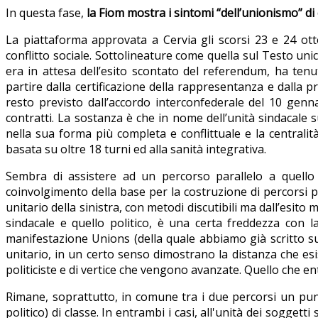
In questa fase,
la Fiom mostra i sintomi “dell’unionismo” di cu
La piattaforma approvata a Cervia gli scorsi 23 e 24 otto
conflitto sociale. Sottolineature come quella sul Testo uni
era in attesa dell’esito scontato del referendum, ha tenut
partire dalla certificazione della rappresentanza e dalla pr
resto previsto dall’accordo interconfederale del 10 genna
contratti. La sostanza è che in nome dell’unità sindacale sul
nella sua forma più completa e conflittuale e la centralità
basata su oltre 18 turni ed alla sanità integrativa.
Sembra di assistere ad un percorso parallelo a quello del
coinvolgimento della base per la costruzione di percorsi pol
unitario della sinistra, con metodi discutibili ma dall’esito
sindacale e quello politico, è una certa freddezza con l
manifestazione Unions (della quale abbiamo già scritto su 
unitario, in un certo senso dimostrano la distanza che es
politiciste e di vertice che vengono avanzate. Quello che ent
Rimane, soprattutto, in comune tra i due percorsi un punt
politico) di classe. In entrambi i casi, all'unità dei sogget