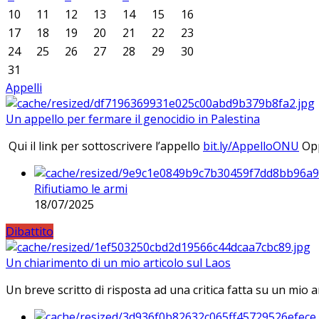
10
11
12
13
14
15
16
17
18
19
20
21
22
23
24
25
26
27
28
29
30
31
Appelli
Un appello per fermare il genocidio in Palestina
Qui il link per sottoscrivere l’appello
bit.ly/AppelloONU
Opp
Rifiutiamo le armi
18/07/2025
Dibattito
Un chiarimento di un mio articolo sul Laos
Un breve scritto di risposta ad una critica fatta su un mio a