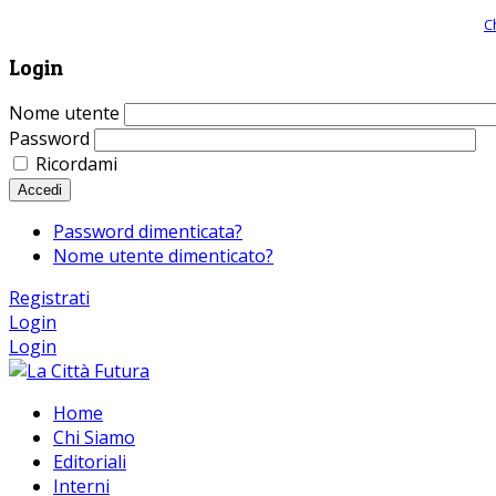
Giornale comunista online, libera informazione ed approfondimento |
C
Login
Nome utente
Password
Ricordami
Accedi
Password dimenticata?
Nome utente dimenticato?
Registrati
Login
Login
Home
Chi Siamo
Editoriali
Interni