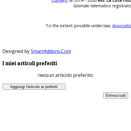
Copyleft
©
2014 - 2026
Ass. La Città Fut
Giornale telematico registrat
To the extent possible under law,
Associati
Designed by
SmartAddons.Com
I miei articoli preferiti
nessun articolo preferito