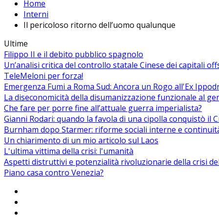
Home
Interni
Il pericoloso ritorno dell’uomo qualunque
Ultime
Filippo II e il debito pubblico spagnolo
Un’analisi critica del controllo statale Cinese dei capitali of
TeleMeloni per forza!
Emergenza Fumi a Roma Sud: Ancora un Rogo all'Ex Ippodrom
La diseconomicità della disumanizzazione funzionale al ge
Che fare per porre fine all’attuale guerra imperialista?
Gianni Rodari: quando la favola di una cipolla conquistò il 
Burnham dopo Starmer: riforme sociali interne e continuit
Un chiarimento di un mio articolo sul Laos
L'ultima vittima della crisi: l'umanità
Aspetti distruttivi e potenzialità rivoluzionarie della crisi d
Piano casa contro Venezia?