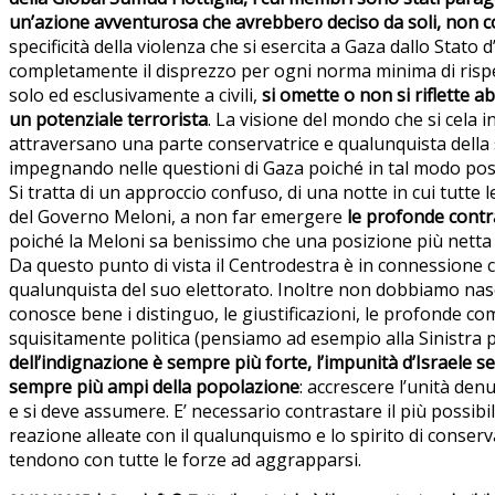
un’azione avventurosa che avrebbero deciso da soli, non co
specificità della violenza che si esercita a Gaza dallo Stato d
completamente il disprezzo per ogni norma minima di rispett
solo ed esclusivamente a civili,
si omette o non si riflette 
un potenziale terrorista
. La visione del mondo che si cela 
attraversano una parte conservatrice e qualunquista della so
impegnando nelle questioni di Gaza poiché in tal modo poss
Si tratta di un approccio confuso, di una notte in cui tutte l
del Governo Meloni, a non far emergere
le profonde contra
poiché la Meloni sa benissimo che una posizione più netta 
Da questo punto di vista il Centrodestra è in connessione 
qualunquista del suo elettorato. Inoltre non dobbiamo nas
conosce bene i distinguo, le giustificazioni, le profonde 
squisitamente politica (pensiamo ad esempio alla Sinistra p
dell’indignazione è sempre più forte, l’impunità d’Israele se
sempre più ampi della popolazione
: accrescere l’unità de
e si deve assumere. E’ necessario contrastare il più possibil
reazione alleate con il qualunquismo e lo spirito di conserv
tendono con tutte le forze ad aggrapparsi.