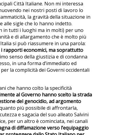
ncipali Città Italiane. Non mi interessa
muovendo nei nostri posti di lavoro lo
mmaticità, la gravità della situazione in
e alle sigle che lo hanno indetto.
n tutti i luoghi ma in molti) per uno
unità e di allargamento che è molto più
’Italia si può riassumere in una parola:
re i rapporti economici, ma soprattutto
imo senso della giustizia e di condanna
presso, in una forma d’immediato ed
per la complicità dei Governi occidentali
ni che hanno colto la specificità
tualmente al Governo hanno scelto la strada
 questione del genocidio, ad argomento
 quanto più possibile di affrontarla,
utezza e sagacia del suo alleato Salvini
ce, per un altro è cominciata, nei canali
gna di diffamazione verso l’equipaggio
far proteggere dallo Stato Italiano per