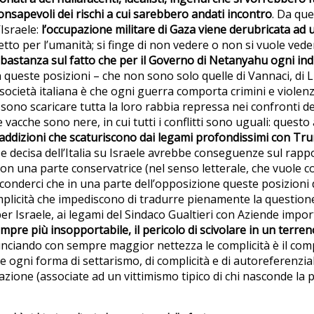
nsapevoli dei rischi a cui sarebbero andati incontro
. Da que
’Israele:
l’occupazione militare di Gaza viene derubricata ad 
o per l’umanità; si finge di non vedere o non si vuole vedere
abbastanza sul fatto che per il Governo di Netanyahu ogni in
in queste posizioni – che non sono solo quelle di Vannaci, di 
cietà italiana è che ogni guerra comporta crimini e violenze 
ono scaricare tutta la loro rabbia repressa nei confronti de
e vacche sono nere, in cui tutti i conflitti sono uguali: questo
ddizioni che scaturiscono dai legami profondissimi con Trum
e decisa dell’Italia su Israele avrebbe conseguenze sul rapp
con una parte conservatrice (nel senso letterale, che vuole 
conderci che in una parte dell’opposizione queste posizioni
complicità che impediscono di tradurre pienamente la questio
er Israele, ai legami del Sindaco Gualtieri con Aziende import
mpre più insopportabile, il pericolo di scivolare in un terren
nunciando con sempre maggior nettezza le complicità è il com
e ogni forma di settarismo, di complicità e di autoreferenzial
azione (associate ad un vittimismo tipico di chi nasconde la 