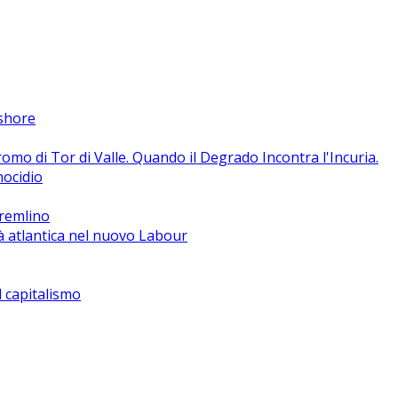
fshore
o di Tor di Valle. Quando il Degrado Incontra l'Incuria.
nocidio
Cremlino
à atlantica nel nuovo Labour
el capitalismo