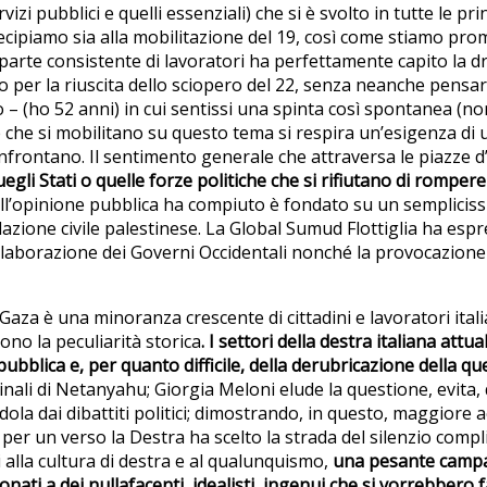
zi pubblici e quelli essenziali) che si è svolto in tutte le pri
rtecipiamo sia alla mobilitazione del 19, così come stiamo pro
rte consistente di lavoratori ha perfettamente capito la dra
do per la riuscita dello sciopero del 22, senza neanche pensar
ho 52 anni) in cui sentissi una spinta così spontanea (non i
e che si mobilitano su questo tema si respira un’esigenza di 
i confrontano. Il sentimento generale che attraversa le piazze d
quegli Stati o quelle forze politiche che si rifiutano di rompe
ell’opinione pubblica ha compiuto è fondato su un sempliciss
olazione civile palestinese. La Global Sumud Flottiglia ha es
llaborazione dei Governi Occidentali nonché la provocazione 
aza è una minoranza crescente di cittadini e lavoratori italia
no la peculiarità storica
. I settori della destra italiana at
e pubblica e, per quanto difficile, della derubricazione della
minali di Netanyahu; Giorgia Meloni elude la questione, evita,
a dai dibattiti politici; dimostrando, in questo, maggiore ac
per un verso la Destra ha scelto la strada del silenzio compli
ti alla cultura di destra e al qualunquismo,
una pesante campa
nati a dei nullafacenti, idealisti, ingenui che si vorrebbero 