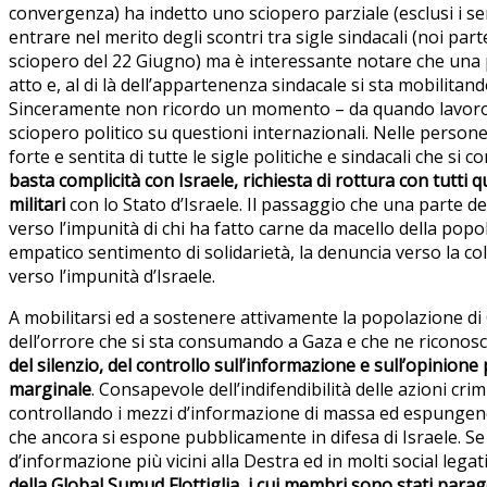
convergenza) ha indetto uno sciopero parziale (esclusi i servi
entrare nel merito degli scontri tra sigle sindacali (noi pa
sciopero del 22 Giugno) ma è interessante notare che una pa
atto e, al di là dell’appartenenza sindacale si sta mobilitan
Sinceramente non ricordo un momento – da quando lavoro – (
sciopero politico su questioni internazionali. Nelle person
forte e sentita di tutte le sigle politiche e sindacali che s
basta complicità con Israele, richiesta di rottura con tutti 
militari
con lo Stato d’Israele. Il passaggio che una parte d
verso l’impunità di chi ha fatto carne da macello della pop
empatico sentimento di solidarietà, la denuncia verso la co
verso l’impunità d’Israele.
A mobilitarsi ed a sostenere attivamente la popolazione di G
dell’orrore che si sta consumando a Gaza e che ne riconosco
del silenzio, del controllo sull’informazione e sull’opinion
marginale
. Consapevole dell’indifendibilità delle azioni cri
controllando i mezzi d’informazione di massa ed espungendol
che ancora si espone pubblicamente in difesa di Israele. Se 
d’informazione più vicini alla Destra ed in molti social lega
della Global Sumud Flottiglia, i cui membri sono stati parago