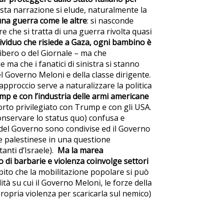
sta narrazione si elude, naturalmente la
una guerra come le altre
: si nasconde
 che si tratta di una guerra rivolta quasi
dividuo che risiede a Gaza, ogni bambino è
Libero o del Giornale – ma che
ma che i fanatici di sinistra si stanno
l Governo Meloni e della classe dirigente.
 approccio serve a naturalizzare la politica
p e con l’industria delle armi americane
orto privilegiato con Trump e con gli USA.
conservare lo status quo) confusa e
 del Governo sono condivise ed il Governo
ne palestinese in una questione
anti d’Israele).
Ma la marea
o di barbarie e violenza coinvolge settori
pito che la mobilitazione popolare si può
ità su cui il Governo Meloni, le forze della
propria violenza per scaricarla sul nemico)