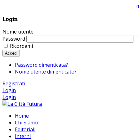
Giornale comunista online, libera informazione ed approfondimento |
C
Login
Nome utente
Password
Ricordami
Accedi
Password dimenticata?
Nome utente dimenticato?
Registrati
Login
Login
Home
Chi Siamo
Editoriali
Interni