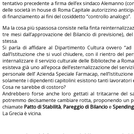
tentativo precedente a firma dell’ex sindaco Alemanno (con
delle società in house di Roma Capitale autorizzino anticipa
di finanziamento ai fini del cosiddetto “controllo analogo”.
Ma la cosa più spassosa consiste nella finta reinternalizz
tre mesi dall’approvazione del Bilancio di previsione), del
stessa.
Si parla di affidare al Dipartimento Cultura ovvero “ad 
dall’Istituzione che si vuol chiudere, con il rientro del pe
internalizzare il servizio culturale delle Biblioteche a Ro
esisteva già uno all’epoca dell’esternalizzazione del serviz
personale dell’ Azienda Speciale Farmacap, nell’Istituzion
solamente i dipendenti capitolini: esistono tanti lavoratori 
Cosa ne sarebbe di costoro?
Andrebbero forse anche loro gettati al tritacarne del s
potremmo decisamente cambiare rotta, proponendo un percor
chiamate
Patto di Stabilità
,
Pareggio di Bilancio
e
Spending
La Grecia è vicina.