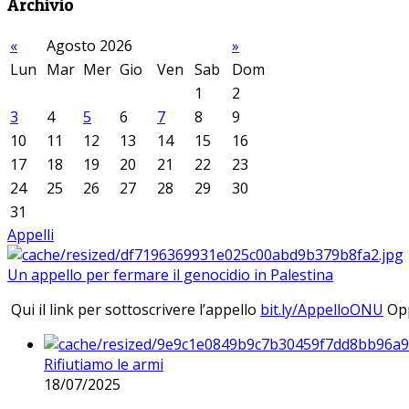
Archivio
«
Agosto 2026
»
Lun
Mar
Mer
Gio
Ven
Sab
Dom
1
2
3
4
5
6
7
8
9
10
11
12
13
14
15
16
17
18
19
20
21
22
23
24
25
26
27
28
29
30
31
Appelli
Un appello per fermare il genocidio in Palestina
Qui il link per sottoscrivere l’appello
bit.ly/AppelloONU
Opp
Rifiutiamo le armi
18/07/2025