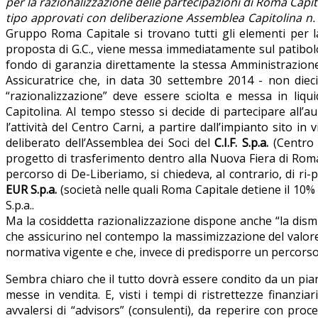
per la razionalizzazione delle partecipazioni di Roma Capit
tipo approvati con deliberazione Assemblea Capitolina n.
Gruppo Roma Capitale si trovano tutti gli elementi per la 
proposta di G.C., viene messa immediatamente sul patibol
fondo di garanzia direttamente la stessa Amministrazione 
Assicuratrice che, in data 30 settembre 2014 - non dieci 
“razionalizzazione” deve essere sciolta e messa in liq
Capitolina. Al tempo stesso si decide di partecipare all’a
l’attività del Centro Carni, a partire dall’impianto sito i
deliberato dell’Assemblea dei Soci del
C.I.F. S.p.a.
(Centro I
progetto di trasferimento dentro alla Nuova Fiera di Roma. 
percorso di De-Liberiamo, si chiedeva, al contrario, di ri
EUR S.p.a.
(società nelle quali Roma Capitale detiene il 10% 
S.p.a..
Ma la cosiddetta razionalizzazione dispone anche “la dism
che assicurino nel contempo la massimizzazione del valor
normativa vigente e che, invece di predisporre un percorso d
Sembra chiaro che il tutto dovrà essere condito da un piano
messe in vendita. E, visti i tempi di ristrettezze finanz
avvalersi di “advisors” (consulenti), da reperire con pro