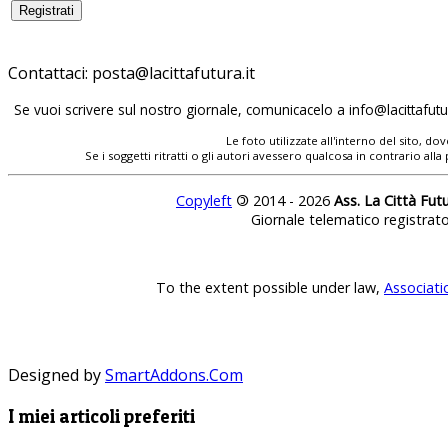
Contattaci:
posta@lacittafutura.it
Se vuoi scrivere sul nostro giornale, comunicacelo a
info@lacittafutur
Le foto utilizzate all'interno del sito, 
Se i soggetti ritratti o gli autori avessero qualcosa in contrario
Copyleft
©
2014 - 2026
Ass. La Città Fut
Giornale telematico registrat
To the extent possible under law,
Associati
Designed by
SmartAddons.Com
I miei articoli preferiti