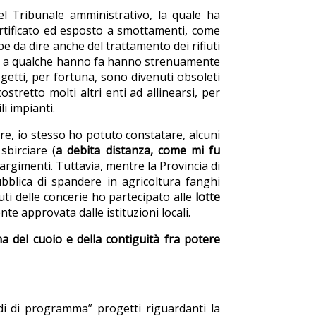
l Tribunale amministrativo, la quale ha
esertificato ed esposto a smottamenti, come
be da dire anche del trattamento dei rifiuti
 fino a qualche hanno fa hanno strenuamente
getti, per fortuna, sono divenuti obsoleti
tretto molti altri enti ad allinearsi, per
i impianti.
ore, io stesso ho potuto constatare, alcuni
sbirciare (
a debita distanza, come mi fu
pargimenti. Tuttavia, mentre la Provincia di
ubblica di spandere in agricoltura fanghi
iuti delle concerie ho partecipato alle
lotte
te approvata dalle istituzioni locali.
a del cuoio e della contiguità fra potere
di di programma” progetti riguardanti la