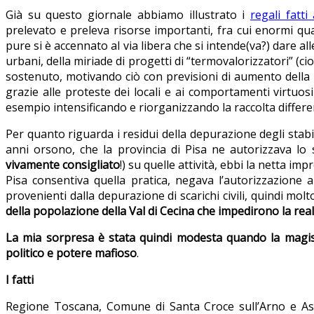
Già su questo giornale abbiamo illustrato i
regali fatti
prelevato e preleva risorse importanti, fra cui enormi quan
pure si è accennato al via libera che si intende(va?) dare al
urbani, della miriade di progetti di “termovalorizzatori” (c
sostenuto, motivando ciò con previsioni di aumento della m
grazie alle proteste dei locali e ai comportamenti virtuosi
esempio intensificando e riorganizzando la raccolta differen
Per quanto riguarda i residui della depurazione degli stabil
anni orsono, che la provincia di Pisa ne autorizzava lo
vivamente consigliato
!) su quelle attività, ebbi la netta i
Pisa consentiva quella pratica, negava l’autorizzazione 
provenienti dalla depurazione di scarichi civili, quindi molt
della popolazione della Val di Cecina che impedirono la rea
La mia sorpresa è stata quindi modesta quando la magistra
politico e potere mafioso
.
I fatti
Regione Toscana, Comune di Santa Croce sull’Arno e Asso