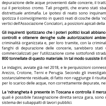
depurazione delle acque provenienti dalle concerie, il tratt
cui il pericoloso cromo. Tali progetti, che erano stati s
distrettuale antimafia. Le ipotesi di reato sono inquiname
ipotizza il coinvolgimento in questi reati di cosche della '
vertici dell’Associazione Conciatori, a posizioni apicali del
Gli inquirenti ipotizzano che i poteri politici locali abbia
controlli e ottenere deroghe sulle autorizzazioni ambien
criminalità organizzata e, per loro tramite, con la criminal
fanghi di depurazione delle concerie, sarebbero stati u
commercializzati per l’utilizzazione come sottofondi strada
800 tonnellate di questo materiale. In tal modo sussiste il r
Le indagini, avviate già nel 2018, e le perquisizioni connes
Arezzo, Crotone, Terni e Perugia. Secondo gli investigator
sostanzialmente residuale, di fatto non raggiunge il risulta
per lo scarico delle acque, non correttamente depurate, nel
La ‘ndrangheta è presente in Toscana e controlla il merca
quali è possibile l’assegnazione diretta senza gara, sono n
sistema dei subappalti di lavori pubblici.