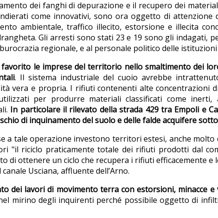
amento dei fanghi di depurazione e il recupero dei materiali 
bandierati come innovativi, sono ora oggetto di attenzione 
nto ambientale, traffico illecito, estorsione e illecita con
ndrangheta. Gli arresti sono stati 23 e 19 sono gli indagati, 
la burocrazia regionale, e al personale politico delle istituzi
no favorito le imprese del territorio nello smaltimento dei l
tali
. Il sistema industriale del cuoio avrebbe intrattenu
ità vera e propria. I rifiuti contenenti alte concentrazioni d
tilizzati per produrre materiali classificati come inert
li.
In particolare il rilevato della strada 429 tra Empoli e C
ischio di inquinamento del suolo e delle falde acquifere sotto
se a tale operazione investono territori estesi, anche molto d
i "il riciclo praticamente totale dei rifiuti prodotti dal 
to di ottenere un ciclo che recupera i rifiuti efficacemente 
 canale Usciana, affluente dell’Arno.
to dei lavori di movimento terra con estorsioni, minacce e 
el mirino degli inquirenti perché possibile oggetto di infilt