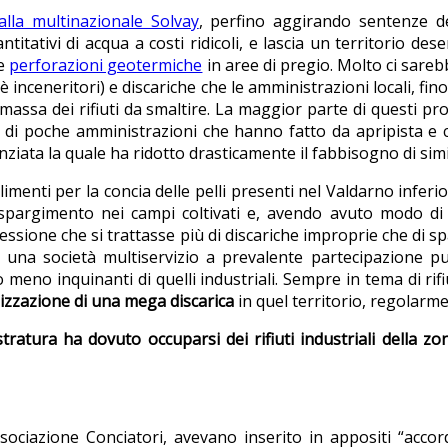
 alla multinazionale Solvay
, perfino aggirando sentenze de
titativi di acqua a costi ridicoli, e lascia un territorio d
le
perforazioni geotermiche
in aree di pregio. Molto ci sareb
ioè inceneritori) e discariche che le amministrazioni locali,
assa dei rifiuti da smaltire. La maggior parte di questi pro
 di poche amministrazioni che hanno fatto da apripista e cos
ziata la quale ha ridotto drasticamente il fabbisogno di simil
imenti per la concia delle pelli presenti nel Valdarno inferi
 spargimento nei campi coltivati e, avendo avuto modo di 
mpressione che si trattasse più di discariche improprie che di s
a una società multiservizio a prevalente partecipazione p
o meno inquinanti di quelli industriali. Sempre in tema di rif
lizzazione di una mega discarica
in quel territorio, regolarmen
tura ha dovuto occuparsi dei rifiuti industriali della zon
ciazione Conciatori, avevano inserito in appositi “accor