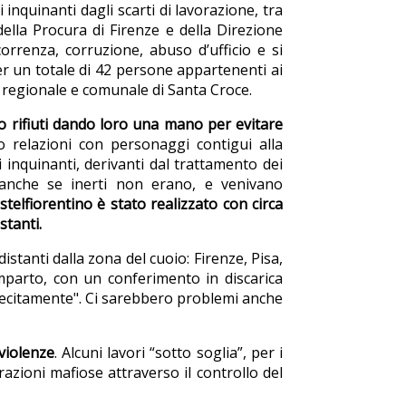
inquinanti dagli scarti di lavorazione, tra
della Procura di Firenze e della Direzione
correnza, corruzione, abuso d’ufficio e si
per un totale di 42 persone appartenenti ai
oni regionale e comunale di Santa Croce.
oro rifiuti dando loro una mano per evitare
to relazioni con personaggi contigui alla
i inquinanti, derivanti dal trattamento dei
i, anche se inerti non erano, e venivano
astelfiorentino è stato realizzato con circa
stanti.
istanti dalla zona del cuoio: Firenze, Pisa,
comparto, con un conferimento in discarica
e lecitamente". Ci sarebbero problemi anche
violenze
. Alcuni lavori “sotto soglia”, per i
razioni mafiose attraverso il controllo del