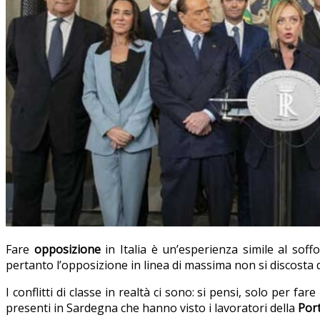
Fare
opposizione
in Italia è un’esperienza simile al sof
pertanto l’opposizione in linea di massima non si discosta 
I conflitti di classe in realtà ci sono: si pensi, solo per fa
presenti in Sardegna che hanno visto i lavoratori della
Por