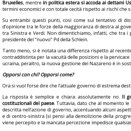
Bruxelles
, mentre
in politica estera si accoda ai dettami U
termini economici e con totale cecità rispetto ai rischi che 
Su entrambi questi punti, così come sul tentativo di diss
d’opinione tra le forze della maggioranza di destra al gove
tra Sinistra e Verdi. Non dimentichiamo, infatti, che tra 
presidente del “nuovo” Pd della Schlein.
Tanto meno, si è notata una differenza rispetto al recente 
contraddistinta per la vacuità delle posizioni e la pervicace
ucraina, peraltro, la nuova gestione del Nazareno è in sost
Opporsi con chi? Opporsi come?
Ora si vuol forse dire che l’attuale governo di estrema dest
La risposta è semplice e chiara: assolutamente no.
Il 
costituzionali del paese
. Tuttavia, dato che al momento l
descritta nell’azione di governo, accentuando alcuni aspe
e di centro-sinistra (si pensi alla demolizione della progr
viene percepito e la mancata percezione impedisce qualsias