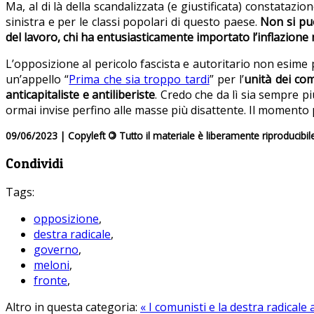
Ma, al di là della scandalizzata (e giustificata) constataz
sinistra e per le classi popolari di questo paese.
Non si può
del lavoro, chi ha entusiasticamente importato l’inflazione 
L’opposizione al pericolo fascista e autoritario non esime 
un’appello “
Prima che sia troppo tardi
” per l’
unità dei com
anticapitaliste e antiliberiste
. Credo che da lì sia sempre p
ormai invise perfino alle masse più disattente. Il momento pu
09/06/2023 | Copyleft
©
Tutto il materiale è liberamente riproducibil
Condividi
Tags:
opposizione
,
destra radicale
,
governo
,
meloni
,
fronte
,
Altro in questa categoria:
« I comunisti e la destra radicale