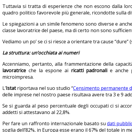
Tuttavia si tratta di esperienze che non escono dalla lo
quadro politico favorevole più generale, ricondotte sulla di
Le spiegazioni a un simile fenomeno sono diverse e anche 
classe lavoratrice del paese, ma di certo non sono sufficient
Vediamo un po’ se ci si riesce a orientare tra cause “dure” (s
La struttura: un’occhiata ai numeri
Accenniamo, pertanto, alla frammentazione della capacit
lavoratrice
che la espone ai
ricatti padronali
e anche p
microimpresa.
L’
Istat
riportava nel suo studio “
Censimento permanente dell
delle imprese nel nostro paese risultava avere tra 3 e 9 add
Se si guarda al peso percentuale degli occupati ci si acc
addetti si attestavano al 22,8%.
Per fare un raffronto internazionale basato su
dati pubbli
soglia dell’82%, in Europa esse erano il 67% del totale in me