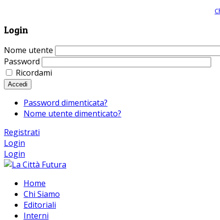
Giornale comunista online, libera informazione ed approfondimento |
C
Login
Nome utente
Password
Ricordami
Accedi
Password dimenticata?
Nome utente dimenticato?
Registrati
Login
Login
Home
Chi Siamo
Editoriali
Interni