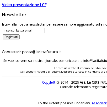
Video presentazione LCF
Newsletter
Iscrivi alla nostra newsletter per essere sempre aggiornato sulle no
Contattaci:
posta@lacittafutura.it
Se vuoi scrivere sul nostro giornale, comunicacelo a
info@lacittafutur
Le foto utilizzate all'interno del sito, 
Se i soggetti ritratti o gli autori avessero qualcosa in contrario
Copyleft
©
2014 - 2026
Ass. La Città Fut
Giornale telematico registrat
To the extent possible under law,
Associati