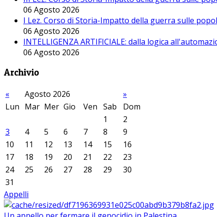
06 Agosto 2026
I Lez. Corso di Storia-Impatto della guerra sulle pop
06 Agosto 2026
INTELLIGENZA ARTIFICIALE: dalla logica all'automazio
06 Agosto 2026
Archivio
«
Agosto 2026
»
Lun
Mar
Mer
Gio
Ven
Sab
Dom
1
2
3
4
5
6
7
8
9
10
11
12
13
14
15
16
17
18
19
20
21
22
23
24
25
26
27
28
29
30
31
Appelli
Un appello per fermare il genocidio in Palestina