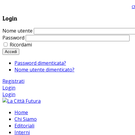
Giornale comunista online, libera informazione ed approfondimento |
C
Login
Nome utente
Password
Ricordami
Accedi
Password dimenticata?
Nome utente dimenticato?
Registrati
Login
Login
Home
Chi Siamo
Editoriali
Interni