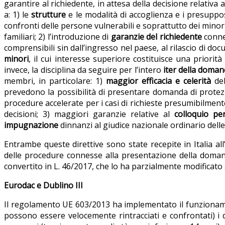
garantire al richiedente, in attesa della decisione relativa
a: 1) le
strutture
e le modalità di accoglienza e i presuppos
confronti delle persone vulnerabili e soprattutto dei minor
familiari; 2) l’introduzione di
garanzie del richiedente
connes
comprensibili sin dall’ingresso nel paese, al rilascio di doc
minori
, il cui interesse superiore costituisce una priorit
invece, la disciplina da seguire per l’intero
iter della doman
membri, in particolare: 1)
maggior efficacia e celerità
del
prevedono la possibilità di presentare domanda di protezio
procedure accelerate per i casi di richieste presumibilmen
decisioni; 3) maggiori garanzie relative al
colloquio pe
impugnazione
dinnanzi al giudice nazionale ordinario delle
Entrambe queste direttive sono state recepite in Italia al
delle procedure connesse alla presentazione della domand
convertito in L. 46/2017, che lo ha parzialmente modificat
Eurodac e Dublino III
Il regolamento UE 603/2013 ha implementato il funziona
possono essere velocemente rintracciati e confrontati) i da