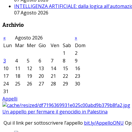
INTELLIGENZA ARTIFICIALE: dalla logica all'automazio
07 Agosto 2026
Archivio
«
Agosto 2026
»
Lun
Mar
Mer
Gio
Ven
Sab
Dom
1
2
3
4
5
6
7
8
9
10
11
12
13
14
15
16
17
18
19
20
21
22
23
24
25
26
27
28
29
30
31
Appelli
Un appello per fermare il genocidio in Palestina
Qui il link per sottoscrivere l’appello
bit.ly/AppelloONU
Opp