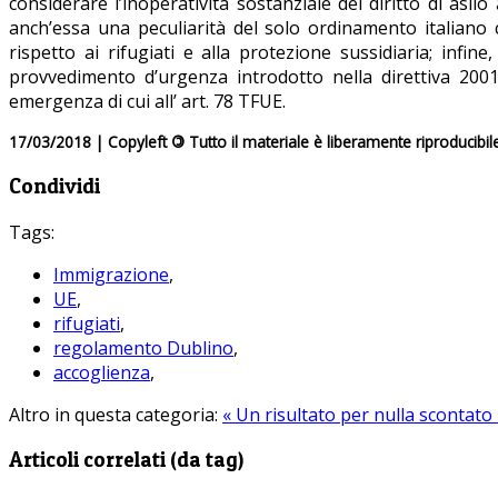
considerare l’inoperatività sostanziale del diritto di asil
anch’essa una peculiarità del solo ordinamento italiano 
rispetto ai rifugiati e alla protezione sussidiaria; infin
provvedimento d’urgenza introdotto nella direttiva 200
emergenza di cui all’ art. 78 TFUE.
17/03/2018 | Copyleft
©
Tutto il materiale è liberamente riproducibil
Condividi
Tags:
Immigrazione
,
UE
,
rifugiati
,
regolamento Dublino
,
accoglienza
,
Altro in questa categoria:
« Un risultato per nulla scontato
Articoli correlati (da tag)