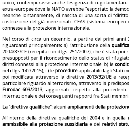
unico, contemperasse anche l’esigenza di regolamentare i 
extra-europee dove la NATO avrebbe “esportato la democraz
neanche lontanamente, di nascita di una sorta di “diritto 
costruzione del già menzionato CEAS (sistema europeo c
connesse alla protezione internazionale.
Nel corso di circa un decennio, a partire dai primi ann
riguardanti principalmente: a) l’attribuzione della
qualific
2004/83/CE (recepita con d.lgs. 251/2007), che è stata poi 
presupposti per il riconoscimento dello status di rifugiat
diritti connessi alla protezione internazionale; b) le
condiz
nel d.lgs. 142/2015); c) le
procedure
applicabili dagli Stati m
poi modificata attraverso la direttiva
2013/32/UE
e recep
particolare riguardo al terrorismo, attraverso la predispo
Eurodac 603/2013
, aggiornato rispetto alla precedente
internazionale e dei conseguenti rapporti fra Stati membri,
La “direttiva qualifiche”: alcuni ampliamenti della protezion
All’interno della direttiva qualifiche del 2004 e in quella
ammissibile alla protezione sussidiaria
e dei
relativi stat