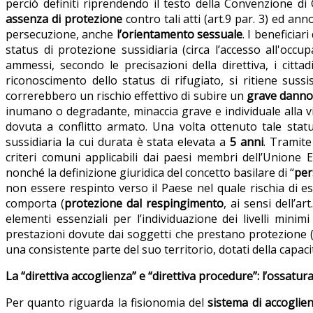
perciò definiti riprendendo il testo della Convenzione di
assenza di protezione
contro tali atti (art.9 par. 3) ed ann
persecuzione, anche
l’orientamento sessuale
. I beneficiar
status di protezione sussidiaria (circa l’accesso all'occ
ammessi, secondo le precisazioni della direttiva, i cittad
riconoscimento dello status di rifugiato, si ritiene suss
correrebbero un rischio effettivo di subire un
grave danno
inumano o degradante, minaccia grave e individuale alla vit
dovuta a conflitto armato. Una volta ottenuto tale sta
sussidiaria la cui durata è stata elevata a
5 anni
. Tramite
criteri comuni applicabili dai paesi membri dell’Union
nonché la definizione giuridica del concetto basilare di “
per
non essere respinto verso il Paese nel quale rischia di e
comporta (
protezione dal respingimento
, ai sensi dell’a
elementi essenziali per l’individuazione dei livelli minim
prestazioni dovute dai soggetti che prestano protezione (S
una consistente parte del suo territorio, dotati della capaci
La “direttiva accoglienza” e “direttiva procedure”: l’ossatur
Per quanto riguarda la fisionomia del
sistema di accoglie