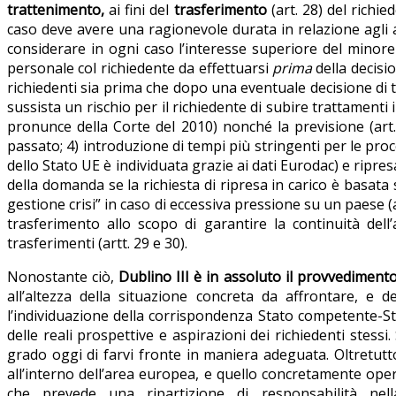
trattenimento,
ai fini del
trasferimento
(art. 28) del richi
caso deve avere una ragionevole durata in relazione agli a
considerare in ogni caso l’interesse superiore del minore 
personale col richiedente da effettuarsi
prima
della decisi
richiedenti sia prima che dopo una eventuale decisione di tr
sussista un rischio per il richiedente di subire trattamenti
pronunce della Corte del 2010) nonché la previsione (art.
passato; 4) introduzione di tempi più stringenti per le pro
dello Stato UE è individuata grazie ai dati Eurodac) e ripre
della domanda se la richiesta di ripresa in carico è basata
gestione crisi” in caso di eccessiva pressione su un paese (a
trasferimento allo scopo di garantire la continuità dell’
trasferimenti (artt. 29 e 30).
Nonostante ciò,
Dublino III è in assoluto il provvediment
all’altezza della situazione concreta da affrontare, e d
l’individuazione della corrispondenza Stato competente-S
delle reali prospettive e aspirazioni dei richiedenti stessi
grado oggi di farvi fronte in maniera adeguata. Oltretutto
all’interno dell’area europea, e quello concretamente ope
che prevede una ripartizione di responsabilità nel