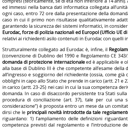
compresi (teoricamente, se di età non inferiore a 14 anni). Ai
ed immessi nella banca dati informatica collegata all’uni
ogni caso, entro 72 ore dalla presentazione della domand
caso in cui il primo non risultasse qualitativamente adat
garantendo la sicurezza dei sistemi informatici, in consider
Eurodac, forze di polizia nazionali ed Europol (Ufficio UE di 
relativi ai richiedenti asilo contenuti in Eurodac con quelli
Strutturalmente collegato ad Eurodac è, infine, il
Regolame
(convenzione di Dublino del 1990 e Regolamento CE 343/20
domanda di protezione internazionale
ed è applicabile e o
alla base di Dublino III è che competente all’esame dell
all’ingresso e soggiorno del richiedente (ossia, come già
obblighi in capo allo Stato che prende in carico (artt. 21 e 
in carico (artt. 23-25) nei casi in cui la sua competenza de
domanda. In caso di disaccordo persistente tra Stati sull
procedura di conciliazione (art. 37), tale per cui un
considerazione”) è proposta entro un mese da un comitato
dirsi che le
principali novità introdotte da tale regolament
riguardano: 1) l’ampliamento delle definizioni riguardanti i
competenza previsti dal regolamento e l’introduzione dell