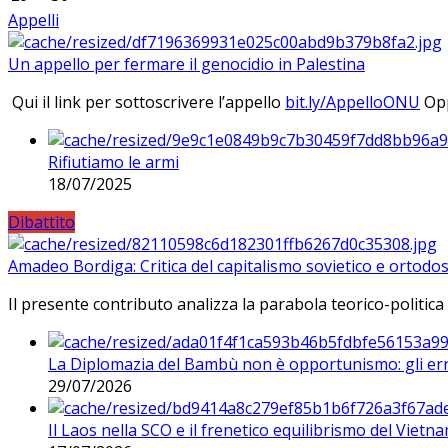
Appelli
Un appello per fermare il genocidio in Palestina
Qui il link per sottoscrivere l’appello
bit.ly/AppelloONU
Opp
Rifiutiamo le armi
18/07/2025
Dibattito
Amadeo Bordiga: Critica del capitalismo sovietico e ortodos
Il presente contributo analizza la parabola teorico-politica
La Diplomazia del Bambù non è opportunismo: gli erro
29/07/2026
Il Laos nella SCO e il frenetico equilibrismo del Vietna