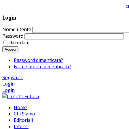
Giornale comunista online, libera informazione ed approfondimento |
C
Login
Nome utente
Password
Ricordami
Accedi
Password dimenticata?
Nome utente dimenticato?
Registrati
Login
Login
Home
Chi Siamo
Editoriali
Interni