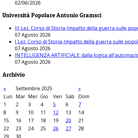
02/06/2026
Università Popolare Antonio Gramsci
III Lez. Corso di Storia-Impatto della guerra sulle po
07 Agosto 2026
I Lez. Corso di Storia-Impatto della guerra sulle pop
07 Agosto 2026
INTELLIGENZA ARTIFICIALE: dalla logica all'automazio
07 Agosto 2026
Archivio
«
Settembre 2025
»
Lun
Mar
Mer
Gio
Ven
Sab
Dom
1
2
3
4
5
6
7
8
9
10
11
12
13
14
15
16
17
18
19
20
21
22
23
24
25
26
27
28
29
30