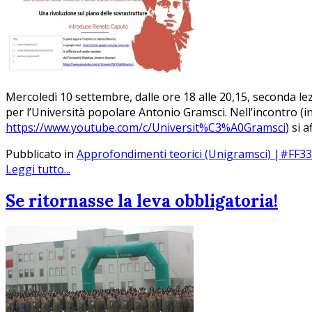
Mercoledì 10 settembre, dalle ore 18 alle 20,15, seconda lezi
per l’Università popolare Antonio Gramsci. Nell’incontro (in
https://www.youtube.com/c/Universit%C3%A0Gramsci
) si 
Pubblicato in
Approfondimenti teorici (Unigramsci) |#FF3
Leggi tutto...
Se ritornasse la leva obbligatoria!