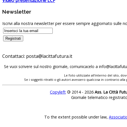
Video presentazione LCF
Newsletter
Iscrivi alla nostra newsletter per essere sempre aggiornato sulle no
Contattaci:
Se vuoi scrivere sul nostro giornale, comunicacelo a
Le foto utilizzate all'interno del sito, 
Se i soggetti ritratti o gli autori avessero qualcosa in contrario
Copyleft
©
2014 - 2026
Ass. La Città Fut
Giornale telematico registrat
To the extent possible under law,
Associati