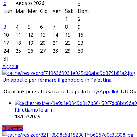
«
Agosto 2026
»
Lun
Mar
Mer
Gio
Ven
Sab
Dom
1
2
3
4
5
6
7
8
9
10
11
12
13
14
15
16
17
18
19
20
21
22
23
24
25
26
27
28
29
30
31
Appelli
Un appello per fermare il genocidio in Palestina
Qui il link per sottoscrivere l’appello
bit.ly/AppelloONU
Opp
Rifiutiamo le armi
18/07/2025
Dibattito