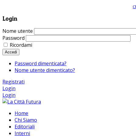
Giornale comunista online, libera informazione ed approfondimento |
C
Login
Nome utente
Password
Ricordami
Accedi
Password dimenticata?
Nome utente dimenticato?
Registrati
Login
Login
Home
Chi Siamo
Editoriali
Interni