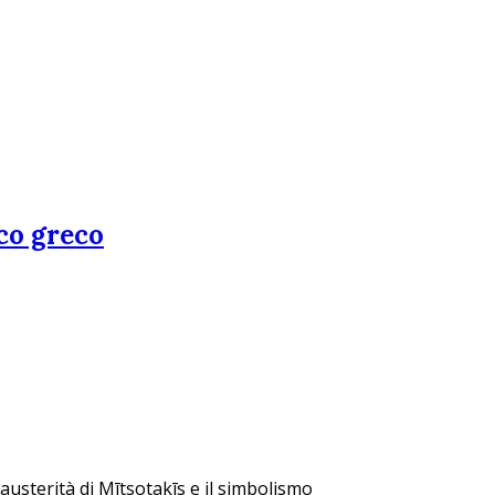
ico greco
 austerità di Mītsotakīs e il simbolismo