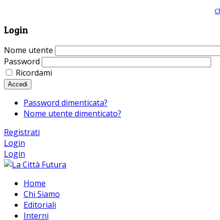
Giornale comunista online, libera informazione ed approfondimento |
C
Login
Nome utente
Password
Ricordami
Accedi
Password dimenticata?
Nome utente dimenticato?
Registrati
Login
Login
Home
Chi Siamo
Editoriali
Interni