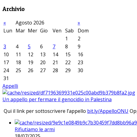
Archivio
«
Agosto 2026
»
Lun
Mar
Mer
Gio
Ven
Sab
Dom
1
2
3
4
5
6
7
8
9
10
11
12
13
14
15
16
17
18
19
20
21
22
23
24
25
26
27
28
29
30
31
Appelli
Un appello per fermare il genocidio in Palestina
Qui il link per sottoscrivere l’appello
bit.ly/AppelloONU
Opp
Rifiutiamo le armi
18/07/2025