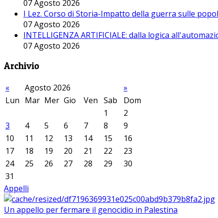
07 Agosto 2026
I Lez. Corso di Storia-Impatto della guerra sulle pop
07 Agosto 2026
INTELLIGENZA ARTIFICIALE: dalla logica all'automazio
07 Agosto 2026
Archivio
«
Agosto 2026
»
Lun
Mar
Mer
Gio
Ven
Sab
Dom
1
2
3
4
5
6
7
8
9
10
11
12
13
14
15
16
17
18
19
20
21
22
23
24
25
26
27
28
29
30
31
Appelli
Un appello per fermare il genocidio in Palestina