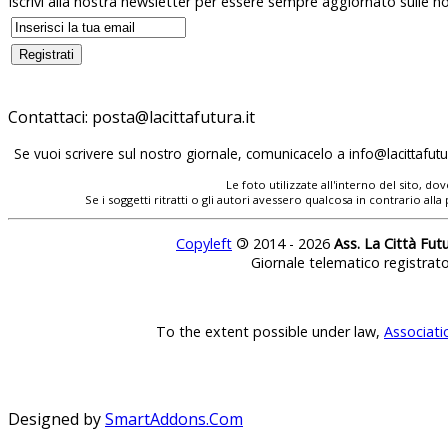
Iscrivi alla nostra newsletter per essere sempre aggiornato sulle no
Contattaci:
Se vuoi scrivere sul nostro giornale, comunicacelo a
Le foto utilizzate all'interno del sito, 
Se i soggetti ritratti o gli autori avessero qualcosa in contrario
Copyleft
©
2014 - 2026
Ass. La Città Fut
Giornale telematico registrat
To the extent possible under law,
Associati
Designed by
SmartAddons.Com