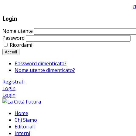
Giornale comunista online, libera informazione ed approfondimento |
C
Login
Nome utente
Password
Ricordami
Accedi
Password dimenticata?
Nome utente dimenticato?
Registrati
Login
Login
Home
Chi Siamo
Editoriali
Interni