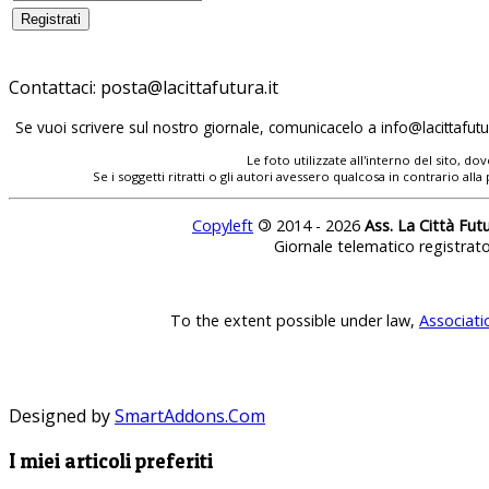
Contattaci:
posta@lacittafutura.it
Se vuoi scrivere sul nostro giornale, comunicacelo a
info@lacittafutur
Le foto utilizzate all'interno del sito, 
Se i soggetti ritratti o gli autori avessero qualcosa in contrario
Copyleft
©
2014 - 2026
Ass. La Città Fut
Giornale telematico registrat
To the extent possible under law,
Associati
Designed by
SmartAddons.Com
I miei articoli preferiti