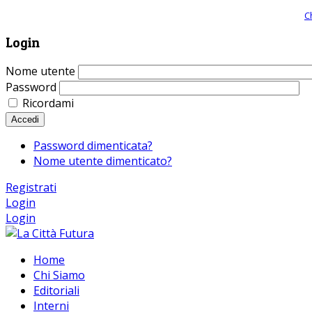
Giornale comunista online, libera informazione ed approfondimento |
C
Login
Nome utente
Password
Ricordami
Accedi
Password dimenticata?
Nome utente dimenticato?
Registrati
Login
Login
Home
Chi Siamo
Editoriali
Interni