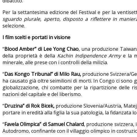
dibattito.
Per la settantesima edizione del Festival e per la ventise
sguardo plurale, aperto, disposto a riflettere in maniera 
selezione.
I film scelti e portati in visione
“
Blood Amber” di Lee Yong Chao
, una produzione Taiwan/
della proprietà è della
Kachin Indipendence Army
e la m
minerale, alle prese con i controlli della milizia.
“
Das Kongo Tribunal” di Milo Rau,
produzione Svizzera/Ger
ha causato già oltre seimilioni di morti. In Congo ci sono g
globalizzazione, chi combatte per la ripartizione delle r
nazioni del capitale e del liberismo.
“
Druzina” di Rok Bicek,
produzione Slovenia/Austria, Matej a
portare in eredità alla figlia la sua patologia, la fidanzata
“
Favela Olimpica” di Samuel Chalard
, produzione svizzera, i
Autodromo, confinante con il villaggio olimpico in costruzio