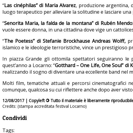
“
Las cinéphilas” di Maria Alvarez
, produzione argentina, 
luogo terapeutico per alleviare la solitudine e lasciare una 
“
Senorita Maria, la falda de la montana” di Rubén Mendo
vuole essere donna, in una cittadina dove vige un cattolice
“
The Poetess” di Stefanie Brockhause Andreas Wolff,
pro
islamico e le ideologie terroristiche, vince un prestigioso p
In piazza Grande gli ottomila spettatori seguiranno le p
quest’anno a Locarno: “
Gotthard – One Life, One Soul” di 
realizzando il sogno di diventare una eccellente band nel 
Molti film, tematiche attuali e percorsi cinematografici ne
comunque, qualcosa su cui riflettere anche dopo aver visto 
12/08/2017 | Copyleft
©
Tutto il materiale è liberamente riproducibil
Credits: (stampa accreditata festival Locarno)
Condividi
Tags: