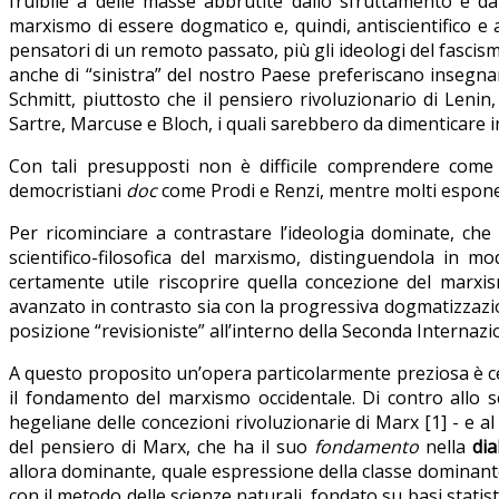
fruibile a delle masse abbrutite dallo sfruttamento e dal
marxismo di essere dogmatico e, quindi, antiscientifico e an
pensatori di un remoto passato, più gli ideologi del fascis
anche di “sinistra” del nostro Paese preferiscano insegnar
Schmitt, piuttosto che il pensiero rivoluzionario di Lenin,
Sartre, Marcuse e Bloch, i quali sarebbero da dimenticare i
Con tali presupposti non è difficile comprendere come 
democristiani
doc
come Prodi e Renzi, mentre molti esponent
Per ricominciare a contrastare l’ideologia dominate, che
scientifico-filosofica del marxismo, distinguendola in 
certamente utile riscoprire quella concezione del marxism
avanzato in contrasto sia con la progressiva dogmatizzazion
posizione “revisioniste” all’interno della Seconda Internazi
A questo proposito un’opera particolarmente preziosa è
il fondamento del marxismo occidentale. Di contro allo sc
hegeliane delle concezioni rivoluzionarie di Marx [1] - e 
del pensiero di Marx, che ha il suo
fondamento
nella
dia
allora dominante, quale espressione della classe dominant
con il metodo delle scienze naturali, fondato su basi stati