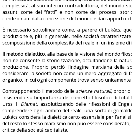
complessità, al suo interno contraddittoria, del mondo stori
assunti come dei “fatti” e non come dei processi storici
condizionate dalla concezione del mondo e dai rapporti di fo
È necessario sottolineare come, a parere di Lukács, ques
produzione e, più in generale, nelle società caratterizzate 
scomposizione della complessità del reale in un insieme di f
Il metodo dialettico
, alla base della visione del mondo fil
non ne consente la storicizzazione, occultandone la natura 
produzione. Proprio perciò l’indagine marxiana della s
considerare la società non come un mero aggregato di fat
organico, in cui ogni componente trova senso unicamente nel
Contrapponendo il metodo delle
scienze naturali
, proprio
insistendo sull’importanza del concetto filosofico di totali
Urss. Il
Diamat
, assolutizzando delle riflessioni di Enge
comprendere ogni ambito del reale, una sorta di grimaldel
Lukács considera la dialettica certo essenziale per l’anali
del resto lo stesso marxismo non può essere considerato, 
critica della società capitalista.