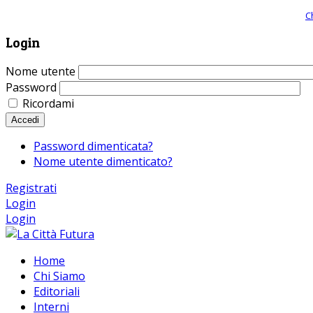
Giornale comunista online, libera informazione ed approfondimento |
C
Login
Nome utente
Password
Ricordami
Accedi
Password dimenticata?
Nome utente dimenticato?
Registrati
Login
Login
Home
Chi Siamo
Editoriali
Interni