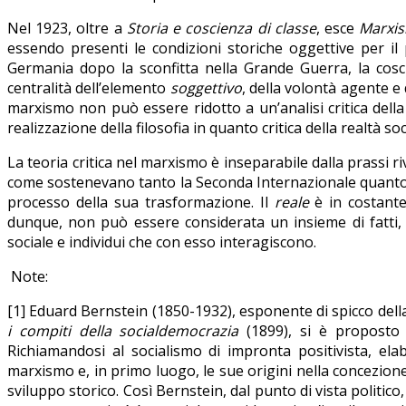
Nel 1923, oltre a
Storia e coscienza di classe
, esce
Marxis
essendo presenti le condizioni storiche oggettive per il p
Germania dopo la sconfitta nella Grande Guerra, la cosci
centralità dell’elemento
soggettivo
, della volontà agente e
marxismo non può essere ridotto a un’analisi critica della s
realizzazione della filosofia in quanto critica della realtà s
La teoria critica nel marxismo è inseparabile dalla prassi r
come sostenevano tanto la Seconda Internazionale quanto il 
processo della sua trasformazione. Il
reale
è in costante 
dunque, non può essere considerata un insieme di fatti, 
sociale e individui che con esso interagiscono.
Note:
[1] Eduard Bernstein (1850-1932), esponente di spicco della
i compiti della socialdemocrazia
(1899), si è proposto d
Richiamandosi al socialismo di impronta positivista, el
marxismo e, in primo luogo, le sue origini nella concezione 
sviluppo storico. Così Bernstein, dal punto di vista politic