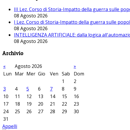
III Lez. Corso di Storia-Impatto della guerra sulle po
08 Agosto 2026
I Lez. Corso di Storia-Impatto della guerra sulle pop
08 Agosto 2026
INTELLIGENZA ARTIFICIALE: dalla logica all'automazio
08 Agosto 2026
Archivio
«
Agosto 2026
»
Lun
Mar
Mer
Gio
Ven
Sab
Dom
1
2
3
4
5
6
7
8
9
10
11
12
13
14
15
16
17
18
19
20
21
22
23
24
25
26
27
28
29
30
31
Appelli