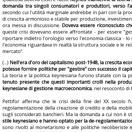
domanda tra singoli consumatori e produttori, verso l
secondo cui l'utilità marginale andrebbe in pari con la pr
di crescita armonioso e stabile per produzione, investiment
ora messa in discussione.
Doveva essere riconosciuto che 
queste crisi dovevano essere affrontate - per essere "gest
riportare indietro l'orologio verso l'economia classica - l
l'economia riguardava in realtà la struttura sociale e le rel
mercato".
(…)
Nell'era d'oro del capitalismo post-1948, la crescita ec
potesse fornire politiche per "gestire" con successo il capi
La teoria e la politica keynesiana furono sfatate con la 
tenuto presente che questi importanti crolli nella produ
keynesiane di gestione macroeconomica
, nel resoconto di 
Pettifor afferma che le crisi della fine del XX secolo 
regolamentazione della creazione di credito e della mobilit
sugli sconsiderati banchieri. Ma la domanda a cui non è st
stile keynesiano e hanno optato per la de-regolamentazione,
sono rivolti al monetarismo e alle politiche neoliberiste 