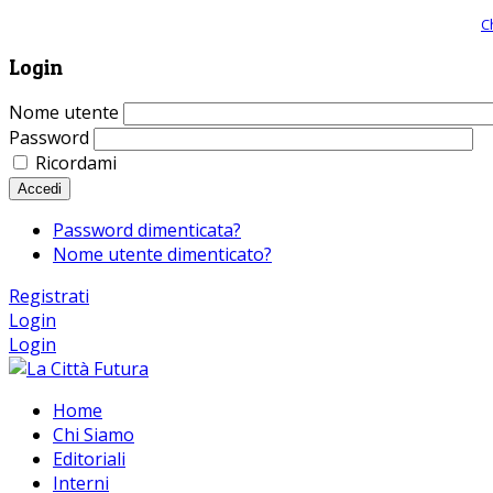
Giornale comunista online, libera informazione ed approfondimento |
C
Login
Nome utente
Password
Ricordami
Accedi
Password dimenticata?
Nome utente dimenticato?
Registrati
Login
Login
Home
Chi Siamo
Editoriali
Interni