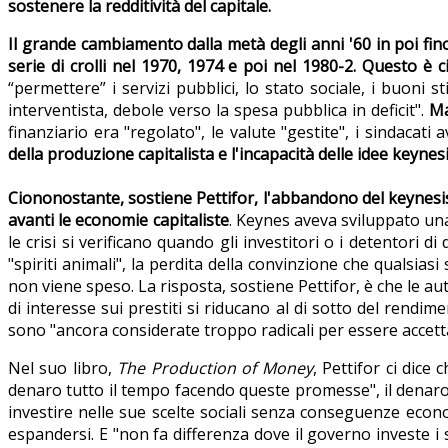
sostenere la redditività del capitale.
Il grande cambiamento dalla metà degli anni '60 in poi fino 
serie di crolli nel 1970, 1974 e poi nel 1980-2. Questo è c
“permettere” i servizi pubblici, lo stato sociale, i buoni
interventista, debole verso la spesa pubblica in deficit".
Ma
finanziario era "regolato", le valute "gestite", i sindacati
della produzione capitalista e l'incapacità delle idee keyne
Ciononostante, sostiene Pettifor, l'abbandono del keynesism
avanti le economie capitaliste
. Keynes aveva sviluppato una 
le crisi si verificano quando gli investitori o i detentor
"spiriti animali", la perdita della convinzione che qualsia
non viene speso. La risposta, sostiene Pettifor, è che le a
di interesse sui prestiti si riducano al di sotto del rendim
sono "ancora considerate troppo radicali per essere accetta
Nel suo libro,
The Production of Money
, Pettifor ci dic
denaro tutto il tempo facendo queste promesse", il denaro 
investire nelle sue scelte sociali senza conseguenze econo
espandersi. E "non fa differenza dove il governo investe i s