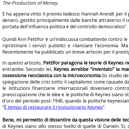
The Production of Money
.
E ha appena vinto il premio tedesco Hannah Arendt per il pe
denaro, gestito principalmente dalle banche attraverso il cre
portata dell'influenza politica e del controllo democratico".
Quindi Ann Pettifor è un’indiscussa combattente contro le 
ripristinare i servizi pubblici e rilanciare l'economia. 
Recentemente ha pubblicato un breve articolo per il prest
In questo articolo,
Pettifor paragona le teorie di Keynes n
entrambe. Secondo lei,
Keynes avrebbe "inventato" la mac
ossessione neoclassica con la microeconomia
(lo studio de
spiegazione delle crisi sotto il capitalismo come causate 
le istituzioni finanziarie internazionali dovessero contr
preoccupazione che le idee e le politiche di Keynes siano st
d'oro del periodo post-1945, quando le politiche keynesiane
"
È tempo di restaurare il rivoluzionario Keynes
".
Bene, mi permetto di dissentire da questa visione delle teo
di Keynes siano allo stesso livello di quelle di Darwin. Sì