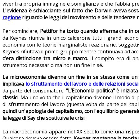
viventi a propria immagine e somiglianza e che l'abbia p
L'evidenza è schiacciante sul fatto che Darwin aveva sos
ragione
riguardo le leggi del movimento e delle tendenze n
Per cominciare,
Pettifor ha torto quando afferma che in o
da Keynes riuniva in unico calderone tutti i grandi econo
economia con le teorie marginaliste reazionarie, soggetti
Keynes rifiutava il primo gruppo mentre continuava ad ac
c'era distinzione tra micro e macro.
Il compito era di a
strumento necessario ma non un fine in sé.
La microeconomia divenne un fine in se stessa come un m
implicava
lo sfruttamento del lavoro e delle relazioni sociali
da parte del consumatore.
"L’Economia politica" è iniziat
classici.
Ma una volta che il capitalismo divenne il modo di 
di sfruttamento del lavoro (questa volta da parte del cap
quindi un'apologia del capitalismo, con l'equilibrio generale
la legge di Say che sostituiva le crisi.
La macroeconomia appare nel XX secolo come una risposta a
Qualcosa doveva essere fatto.
Keynes mantenne la teoria m