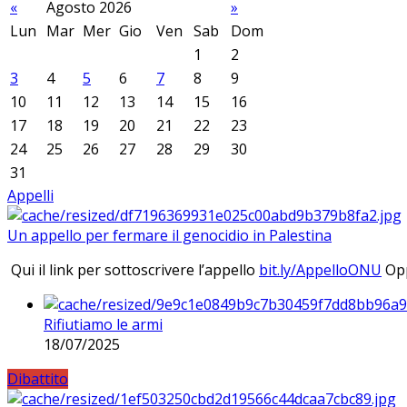
«
Agosto 2026
»
Lun
Mar
Mer
Gio
Ven
Sab
Dom
1
2
3
4
5
6
7
8
9
10
11
12
13
14
15
16
17
18
19
20
21
22
23
24
25
26
27
28
29
30
31
Appelli
Un appello per fermare il genocidio in Palestina
Qui il link per sottoscrivere l’appello
bit.ly/AppelloONU
Opp
Rifiutiamo le armi
18/07/2025
Dibattito