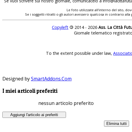
Se vuoi scrivere sul nostro giornale, comunicacelo a
info@lacittafutur
Le foto utilizzate all'interno del sito, 
Se i soggetti ritratti o gli autori avessero qualcosa in contrario
Copyleft
©
2014 - 2026
Ass. La Città Fut
Giornale telematico registrat
To the extent possible under law,
Associati
Designed by
SmartAddons.Com
I miei articoli preferiti
nessun articolo preferito