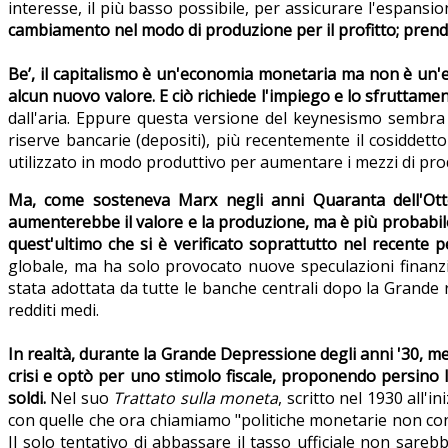
interesse, il più basso possibile, per assicurare l'espansio
cambiamento nel modo di produzione per il profitto; prendi 
Be’, il capitalismo è un'economia monetaria ma non è un'e
alcun nuovo valore. E ciò richiede l'impiego e lo sfruttame
dall'aria. Eppure questa versione del keynesismo sembr
riserve bancarie (depositi), più recentemente il cosiddetto
utilizzato in modo produttivo per aumentare i mezzi di pro
Ma, come sosteneva Marx negli anni Quaranta dell'Ottoc
aumenterebbe il valore e la produzione, ma è più probabile ch
quest'ultimo che si è verificato soprattutto nel recente 
globale, ma ha solo provocato nuove speculazioni finanzia
stata adottata da tutte le banche centrali dopo la Grande re
redditi medi.
In realtà, durante la Grande Depressione degli anni '30, m
crisi e optò per uno stimolo fiscale, proponendo persino la
soldi.
Nel suo
Trattato sulla moneta
, scritto nel 1930 all
con quelle che ora chiamiamo "politiche monetarie non conven
Il solo tentativo di abbassare il tasso ufficiale non sareb