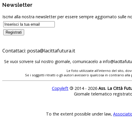
Newsletter
Iscrivi alla nostra newsletter per essere sempre aggiornato sulle no
Contattaci:
posta@lacittafutura.it
Se vuoi scrivere sul nostro giornale, comunicacelo a
info@lacittafutur
Le foto utilizzate all'interno del sito, 
Se i soggetti ritratti o gli autori avessero qualcosa in contrario
Copyleft
©
2014 - 2026
Ass. La Città Fut
Giornale telematico registrat
To the extent possible under law,
Associati