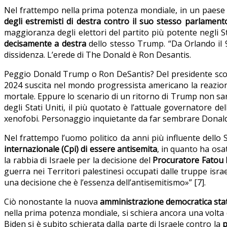
Nel frattempo nella prima potenza mondiale, in un paese 
degli estremisti di destra contro il suo stesso parlament
maggioranza degli elettori del partito più potente negli 
decisamente a destra
dello stesso Trump. “Da Orlando il 
dissidenza. L’erede di The Donald è Ron Desantis.
Peggio Donald Trump o Ron DeSantis? Del presidente sconfit
2024 suscita nel mondo progressista americano la reazion
mortale. Eppure lo scenario di un ritorno di Trump non sar
degli Stati Uniti, il più quotato è l’attuale governatore de
xenofobi. Personaggio inquietante da far sembrare Donal
Nel frattempo l’uomo politico da anni più influente dello 
internazionale (Cpi) di essere antisemita
, in quanto ha osa
la rabbia di Israele per la decisione del
Procuratore Fatou
guerra nei Territori palestinesi occupati dalle truppe isra
una decisione che è l’essenza dell’antisemitismo»” [7].
Ciò nonostante la nuova
amministrazione democratica sta
nella prima potenza mondiale, si schiera ancora una volta d
Biden si è subito schierata dalla parte di Israele contro la
p