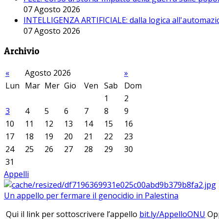
07 Agosto 2026
INTELLIGENZA ARTIFICIALE: dalla logica all'automazio
07 Agosto 2026
Archivio
«
Agosto 2026
»
Lun
Mar
Mer
Gio
Ven
Sab
Dom
1
2
3
4
5
6
7
8
9
10
11
12
13
14
15
16
17
18
19
20
21
22
23
24
25
26
27
28
29
30
31
Appelli
Un appello per fermare il genocidio in Palestina
Qui il link per sottoscrivere l’appello
bit.ly/AppelloONU
Opp