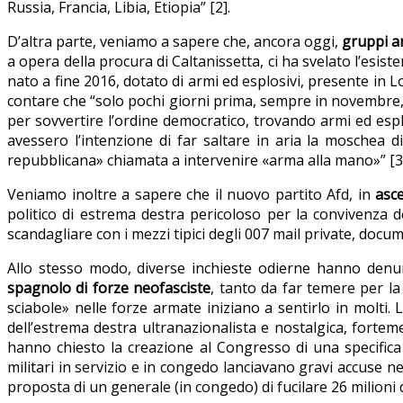
Russia, Francia, Libia, Etiopia” [2].
D’altra parte, veniamo a sapere che, ancora oggi,
gruppi ar
a opera della procura di Caltanissetta, ci ha svelato l’esist
nato a fine 2016, dotato di armi ed esplosivi, presente in 
contare che “solo pochi giorni prima, sempre in novembre, l
per sovvertire l’ordine democratico, trovando armi ed esplo
avessero l’intenzione di far saltare in aria la moschea di
repubblicana» chiamata a intervenire «arma alla mano»” [3
Veniamo inoltre a sapere che il nuovo partito Afd, in
asce
politico di estrema destra pericoloso per la convivenza d
scandagliare con i mezzi tipici degli 007 mail private, documen
Allo stesso modo, diverse inchieste odierne hanno denun
spagnolo di forze neofasciste
, tanto da far temere per l
sciabole» nelle forze armate iniziano a sentirlo in molti. 
dell’estrema destra ultranazionalista e nostalgica, forteme
hanno chiesto la creazione al Congresso di una specifica 
militari in servizio e in congedo lanciavano gravi accuse ne
proposta di un generale (in congedo) di fucilare 26 milioni