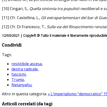
[10] Cingari, S.,
Quella sintonia tra populisti neoliberali e s
[11] Cfr. Castellina, L.,
Gli extraparlamentari del bar di Guer
[12] Cfr. Di Francesco, T.,
Sulla via del Rinascimento renzia
12/03/2021 | Copyleft
©
Tutto il materiale è liberamente riproducibil
Condividi
Tags:
resistibile ascesa
,
destra radicale
,
fascismi
,
Trump
,
Netanyahu
,
Altro in questa categoria:
« L’imperialismo “democratico”
1
Articoli correlati (da tag)