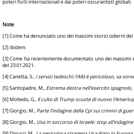
poteri forti internazionali e dai poteri oscurantisti globali.
Note
:
[1] Come ha denunciato uno dei massimi storici odierni del
[2]
Ibidem
.
[3] Come ha recentemente documentato uno dei massimi esp
del 23.01.2021.
[4] Canetta, S.,
I servizi tedeschi: l’Afd è pericoloso, va sorv
[5] Santopadre, M.,
Estrema destra nell’esercito spagnolo,
[6] Moltedo, G.,
Il culto di Trump scuote di nuovo l’America
[7] Giorgio, M.,
Parte l’indagine della Cpi sui crimini di gue
[8] Giorgio, M.,
Usa in soccorso di Israele: stop all’indagin
[9] Dinucci, M.,
La pericolosa strategia Usa-Nato in Europa