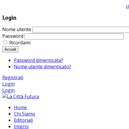
Giornale comunista online, libera informazione ed approfondimento |
C
Login
Nome utente
Password
Ricordami
Accedi
Password dimenticata?
Nome utente dimenticato?
Registrati
Login
Login
Home
Chi Siamo
Editoriali
Interni