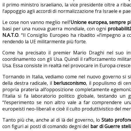
il primo ministro israeliano, la vice presidente oltre a ri
l’appoggio agli accordi di normalizzazione fra Israele e pa
Le cose non vanno meglio nell’
Unione europea, sempre più s
basi per una nuova guerra mondiale, con ogni
probabilit
N.A.T.O
. “Il Consiglio Europeo ha ribadito «l’impegno a 
rendendo la UE militarmente più forte.
Come ha precisato il premier Mario Draghi nel suo in
coordinamento con gli Usa. Quindi il rafforzamento milita
Usa. Essa consiste in realtà nel provocare in Europa crescen
Tornando in Italia, vediamo come nel nuovo governo si 
della destra radicale, il
berlusconismo
, il populismo di cen
propria prateria all’opposizione completamente egemoniz
l’Italia si fa laboratorio politico globale, testando un
“l’esperimento se non altro vale a far comprendere un
europeisti neo-liberali e cioè il culto produttivistico del mer
Tanto più che, anche al di là del governo, lo
Stato profon
con figuri ai posti di comando degni del
bar di Guerre stell