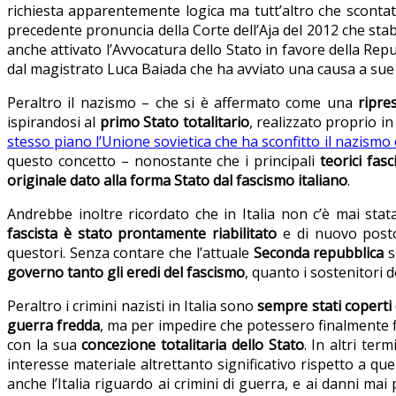
richiesta apparentemente logica ma tutt’altro che scontata
precedente pronuncia della Corte dell’Aja del 2012 che stabi
anche attivato l’Avvocatura dello Stato in favore della Repu
dal magistrato Luca Baiada che ha avviato una causa a sue 
Peraltro il nazismo – che si è affermato come una
ripre
ispirandosi al
primo Stato totalitario
, realizzato proprio i
stesso piano l’Unione sovietica che ha sconfitto il nazismo 
questo concetto – nonostante che i principali
teorici fasci
originale dato alla forma Stato dal fascismo italiano
.
Andrebbe inoltre ricordato che in Italia non c’è mai sta
fascista è stato prontamente riabilitato
e di nuovo posto 
questori. Senza contare che l’attuale
Seconda repubblica
s
governo tanto gli eredi del fascismo
, quanto i sostenitori 
Peraltro i crimini nazisti in Italia sono
sempre stati coperti 
guerra fredda
, ma per impedire che potessero finalmente f
con la sua
concezione totalitaria dello Stato
. In altri termi
interesse materiale altrettanto significativo rispetto a qu
anche l’Italia riguardo ai crimini di guerra, e ai danni mai 