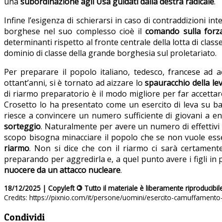
una
subordinazione agli Usa guidati dalla destra radicale
.
Infine l’esigenza di schierarsi in caso di contraddizioni i
borghese nel suo complesso cioè il
comando sulla forz
determinanti rispetto al fronte centrale della lotta di classe
dominio di classe della grande borghesia sul proletariato.
Per preparare il popolo italiano, tedesco, francese ad a
ottant’anni, si è tornato ad aizzare lo
spauracchio della le
di riarmo preparatorio è il modo migliore per far accettar
Crosetto lo ha presentato come un esercito di leva su ba
riesce a convincere un numero sufficiente di giovani a e
sorteggio
. Naturalmente per avere un numero di effettivi 
scopo bisogna minacciare il popolo che se non vuole esser
riarmo
. Non si dice che con il riarmo ci sarà certament
preparando per aggredirla e, a quel punto avere i figli in 
nuocere da un attacco nucleare
.
18/12/2025 | Copyleft
©
Tutto il materiale è liberamente riproducibil
Credits: https://pixnio.com/it/persone/uomini/esercito-camuffamento
Condividi