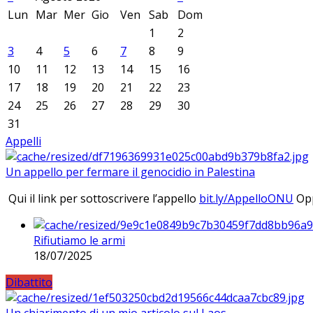
Lun
Mar
Mer
Gio
Ven
Sab
Dom
1
2
3
4
5
6
7
8
9
10
11
12
13
14
15
16
17
18
19
20
21
22
23
24
25
26
27
28
29
30
31
Appelli
Un appello per fermare il genocidio in Palestina
Qui il link per sottoscrivere l’appello
bit.ly/AppelloONU
Opp
Rifiutiamo le armi
18/07/2025
Dibattito
Un chiarimento di un mio articolo sul Laos