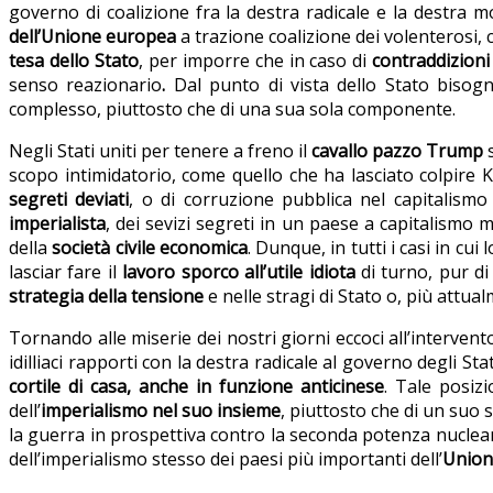
governo di coalizione fra la destra radicale e la destra 
dell’Unione europea
a trazione coalizione dei volenterosi, 
tesa dello Stato
, per imporre che in caso di
contraddizioni
senso reazionario
.
Dal punto di vista dello Stato bisogn
complesso, piuttosto che di una sua sola componente.
Negli Stati uniti per tenere a freno il
cavallo pazzo Trump
s
scopo intimidatorio, come quello che ha lasciato colpire K
segreti deviati
, o di corruzione pubblica nel capitalismo
imperialista
, dei sevizi segreti in un paese a capitalismo ma
della
società civile economica
. Dunque, in tutti i casi in cu
lasciar fare il
lavoro sporco all’utile idiota
di turno, pur di
strategia della tensione
e nelle stragi di Stato o, più attualm
Tornando alle miserie dei nostri giorni eccoci all’interven
idilliaci rapporti con la destra radicale al governo degli St
cortile di casa, anche in funzione anticinese
. Tale posizi
dell’
imperialismo nel suo insieme
, piuttosto che di un suo 
la guerra in prospettiva contro la seconda potenza nucleare
dell’imperialismo stesso dei paesi più importanti dell’
Union