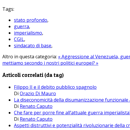
Tags:
stato profondo
,
guerra
,
imperialismo
,
CGIL
,
sindacato di base
,
Altro in questa categoria:
« Aggressione al Venezuela, guer
mettiamo secondo i nostri politici europei? »
Articoli correlati (da tag)
Filippo II e il debito pubblico spagnolo
Di
Orazio Di Mauro
La diseconomicità della disumanizzazione funzionale 
Di
Renato Caputo
Che fare per porre fine all’attuale guerra imperialista
Di
Renato Caputo
Aspetti distruttivi e potenzialità rivoluzionarie della cr