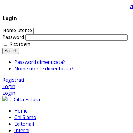
Giornale comunista online, libera informazione ed approfondimento |
C
Login
Nome utente
Password
Ricordami
Accedi
Password dimenticata?
Nome utente dimenticato?
Registrati
Login
Login
Home
Chi Siamo
Editoriali
Interni