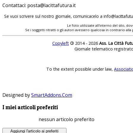
Contattaci:
posta@lacittafutura.it
Se vuoi scrivere sul nostro giornale, comunicacelo a
info@lacittafutur
Le foto utilizzate all'interno del sito, 
Se i soggetti ritratti o gli autori avessero qualcosa in contrario
Copyleft
©
2014 - 2026
Ass. La Città Fut
Giornale telematico registrat
To the extent possible under law,
Associati
Designed by
SmartAddons.Com
I miei articoli preferiti
nessun articolo preferito