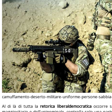
camuffamento-deserto-militare-uniforme-persone-sabbia-
Al di là di tutta la
retorica liberaldemocratica
occorre se
maggioritario e dell’uninominale, controlla solo una part