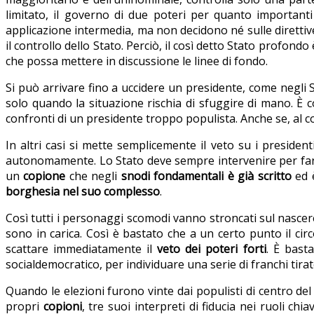
limitato, il governo di due poteri per quanto importanti 
applicazione intermedia, ma non decidono né sulle direttive
il controllo dello Stato. Perciò, il così detto Stato prof
che possa mettere in discussione le linee di fondo.
Si può arrivare fino a uccidere un presidente, come negli S
solo quando la situazione rischia di sfuggire di mano. È
confronti di un presidente troppo populista. Anche se, al 
In altri casi si mette semplicemente il veto su i presiden
autonomamente. Lo Stato deve sempre intervenire per far s
un
copione
che negli
snodi fondamentali è già scritto
ed è
borghesia nel suo complesso
.
Così tutti i personaggi scomodi vanno stroncati sul nascere
sono in carica. Così è bastato che a un certo punto il ci
scattare immediatamente il
veto dei poteri forti
. È bast
socialdemocratico, per individuare una serie di franchi tira
Quando le elezioni furono vinte dai populisti di centro de
propri
copioni
, tre suoi interpreti di fiducia nei ruoli ch