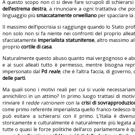
A questo scopo non ci si deve fare scrupoli di schierarsi
dell’estrema destra
, a rinunciare a ogni trattativa che p
linguaggio più
smaccatamente orwelliano
per spacciare la
Il massimo dell’ipocrisia si raggiunge quando lo Stato pro
non solo non si fa niente nei confronti del proprio allea
sfacciatamente
imperialista statunitense
, altro massimo al
proprio
cortile di casa
.
Naturalmente questo abuso quanto mai vergognoso e a
e ai suoi alleati tutto è permesso, mentre bisogna rep
impersonato dal
Pd
reale
, che è l’altra faccia, di governo,
delle parti
.
Ma quali sono i motivi reali per cui si vuole necessari
annichilirci in un attimo? In primo luogo trattasi di moti
rinviare il
redde ratrionem
con la
crisi di sovrapproduzi
come primo referente imperialista quello franco-tedesco-
può esitare a schierarsi con il primo. L’Italia è dive
storicamente e culturalmente è naturalmente più legata a
tutte o quasi le forze politiche dell’arco parlamentare è 