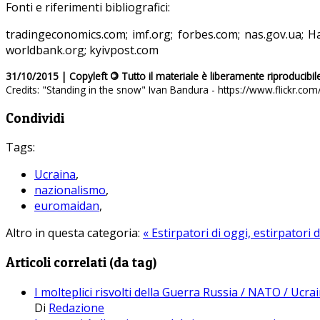
Fonti e riferimenti bibliografici:
tradingeconomics.com; imf.org; forbes.com; nas.gov.ua; H
worldbank.org; kyivpost.com
31/10/2015 | Copyleft
©
Tutto il materiale è liberamente riproducibil
Credits: "Standing in the snow" Ivan Bandura - https://www.flickr.co
Condividi
Tags:
Ucraina
,
nazionalismo
,
euromaidan
,
Altro in questa categoria:
« Estirpatori di oggi, estirpatori di
Articoli correlati (da tag)
I molteplici risvolti della Guerra Russia / NATO / Ucra
Di
Redazione