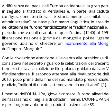
A differenza dei paesi dell'Europa occidentale, la gran parte
in seguito al trattato di Versailles e, in parte, alla ca
configurazione territoriale è storicamente assimilabile
amministrative”, su base più o meno linguistica, in aree do
dei cittadini ne furono “antichizzate” le “radici” nazionali
e, 
periodo che va dalla caduta di quest'ultima (1240) al 199
liberazione nazionale (prima dai mongoli e poi dai “grandi
governo ucraino di chiedere un
risarcimento alla Mong
dell'Impero Mongolo”.
Con la rivoluzione arancione e l’avvento alla presidenza di 
consisteva nel decreto riguardo le celebrazioni dei trecent
tennero testa alla coalizione filo-polacca guidata da Ivan V
d'indipendenza. Il secondo atteneva alla rivalutazione de
2010, poco prima della fine del suo mandato presidenziale, 
giudizio, “milioni di ucraini attendevano da molti anni”. [1]
I membri dell'OUN-UPA, giova ricordare, furono alleati d
dell'assassinio di migliaia di cittadini inermi. L'OUN-UPA vi
e per i pogrom antiebraici, condotti insieme alle SS.