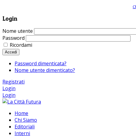
Giornale comunista online, libera informazione ed approfondimento |
C
Login
Nome utente
Password
Ricordami
Accedi
Password dimenticata?
Nome utente dimenticato?
Registrati
Login
Login
Home
Chi Siamo
Editoriali
Interni