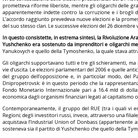
prometteva riforme liberiste, mentre gli oligarchi delle g
apparentemente indette contro la corruzione e i brogli d
L’accordo raggiunto prevedeva nuove elezioni e la prome
del suo stesso clan. Le successive elezioni del 26 dicembre
In questo consistette, in estrema sintesi, la Rivoluzione A
Yushchenko era sostenuto da imprenditori e oligarchi men
Yanukovych e quello della Tymoshenko, la quale stava attr
Gli oligarchi supportavano tutti e tre gli schieramenti, ma 
vie d’uscita. Le elezioni parlamentari del 2006 e quelle ant
del gruppo dell’opposizione e, in particolar modo, del Pa
Dnipropetrovsk: è in questo periodo che la rappresentanza
Fondo Monetario Internazionale pari a 16.4 mld di dolla
economica dagli organismi finanziari legati al capitalismo o
Contemporaneamente, il gruppo del RUE (tra i quali vi era 
Regioni; degli investitori russi, invece, attraverso una fil
acquistava l’Industrial Union of Donbass (appartenente a
sosteneva sia il partito di Yushchenko che quello della Ty