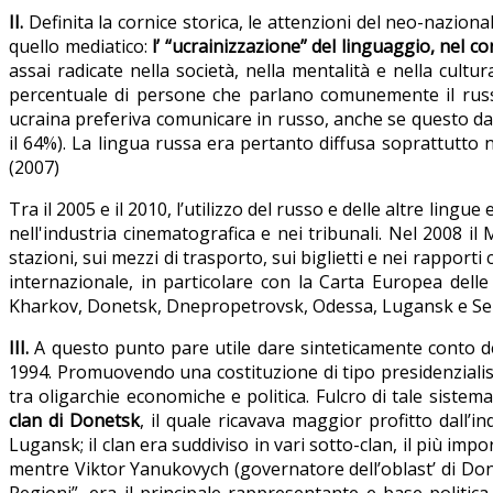
II.
Definita la cornice storica, le attenzioni del neo-naziona
quello mediatico:
l’ “ucrainizzazione” del linguaggio, nel con
assai radicate nella società, nella mentalità e nella cultur
percentuale di persone che parlano comunemente il russo
ucraina preferiva comunicare in russo, anche se questo dat
il 64%). La lingua russa era pertanto diffusa soprattutto ne
(2007)
Tra il 2005 e il 2010, l’utilizzo del russo e delle altre li
nell'industria cinematografica e nei tribunali. Nel 2008 il
stazioni, sui mezzi di trasporto, sui biglietti e nei rapporti 
internazionale, in particolare con la Carta Europea delle 
Kharkov, Donetsk, Dnepropetrovsk, Odessa, Lugansk e Sebas
III.
A questo punto pare utile dare sinteticamente conto de
1994. Promuovendo una costituzione di tipo presidenzialist
tra oligarchie economiche e politica. Fulcro di tale sistema
clan di Donetsk
, il quale ricavava maggior profitto dall’i
Lugansk; il clan era suddiviso in vari sotto-clan, il più i
mentre Viktor Yanukovych (governatore dell’oblast’ di Done
Regioni”, era il principale rappresentante e base politica d