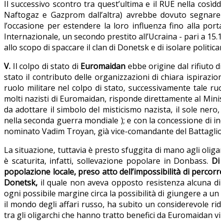
Il successivo scontro tra quest’ultima e il RUE nella cosìd
Naftogaz e Gazprom dall’altra) avrebbe dovuto segnare la
l’occasione per estendere la loro influenza fino alla po
Internazionale, un secondo prestito all’Ucraina - pari a 15
allo scopo di spaccare il clan di Donetsk e di isolare politica
V.
Il colpo di stato di
Euromaidan
ebbe origine dal rifiuto d
stato il contributo delle organizzazioni di chiara ispiraz
ruolo militare nel colpo di stato, successivamente tale ruo
molti nazisti di Euromaidan, risponde direttamente al Minis
da adottare il simbolo del misticismo nazista, il sole nero
nella seconda guerra mondiale ); e con la concessione di incar
nominato Vadim Troyan, già vice-comandante del Battaglione
La situazione, tuttavia è presto sfuggita di mano agli olig
è scaturita, infatti, sollevazione popolare in Donbass.
Di
popolazione locale, preso atto dell’impossibilità di percorr
Donetsk,
il quale non aveva opposto resistenza alcuna di 
ogni possibile margine circa la possibilità di giungere a u
il mondo degli affari russo, ha subito un considerevole r
tra gli oligarchi che hanno tratto benefici da Euromaidan vi