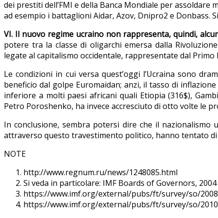
dei prestiti dell’FMI e della Banca Mondiale per assoldare mi
ad esempio i battaglioni Aidar, Azov, Dnipro2 e Donbass. Si s
VI. Il nuovo regime ucraino non rappresenta, quindi, alcu
potere tra la classe di oligarchi emersa dalla Rivoluzion
legate al capitalismo occidentale, rappresentate dal Primo
Le condizioni in cui versa quest’oggi l’Ucraina sono dram
beneficio dal golpe Euromaidan; anzi, il tasso di inflazion
inferiore a molti paesi africani quali Etiopia (316$), Gam
Petro Poroshenko, ha invece accresciuto di otto volte le pro
In conclusione, sembra potersi dire che il nazionalismo u
attraverso questo travestimento politico, hanno tentato di 
NOTE
http://www.regnum.ru/news/1248085.html
Si veda in particolare: IMF Boards of Governors, 20
https://www.imf.org/external/pubs/ft/survey/so/200
https://www.imf.org/external/pubs/ft/survey/so/201