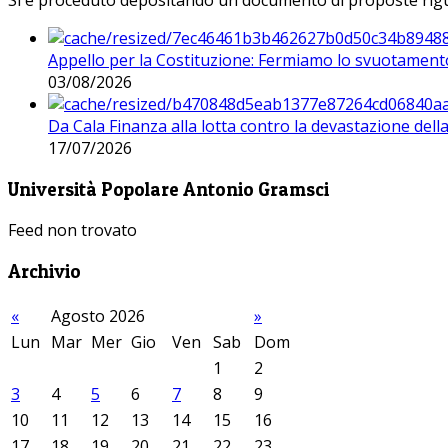
Si è proceduto depositando un documento di proposte riguarda
Appello per la Costituzione: Fermiamo lo svuotamento
03/08/2026
Da Cala Finanza alla lotta contro la devastazione del
17/07/2026
Università Popolare Antonio Gramsci
Feed non trovato
Archivio
«
Agosto 2026
»
Lun
Mar
Mer
Gio
Ven
Sab
Dom
1
2
3
4
5
6
7
8
9
10
11
12
13
14
15
16
17
18
19
20
21
22
23