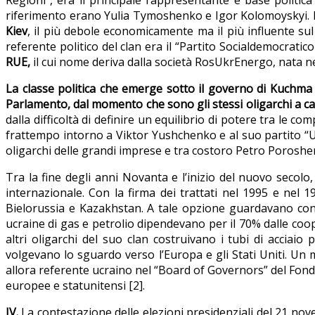
riferimento erano Yulia Tymoshenko e Igor Kolomoyskyi. Il c
Kiev
, il più debole economicamente ma il più influente sul 
referente politico del clan era il “Partito Socialdemocrati
RUE,
il cui nome deriva dalla società RosUkrEnergo, nata nel
La classe politica che emerge sotto il governo di Kuchma 
Parlamento, dal momento che sono gli stessi oligarchi a can
dalla difficoltà di definire un equilibrio di potere tra le 
frattempo intorno a Viktor Yushchenko e al suo partito “Uc
oligarchi delle grandi imprese e tra costoro Petro Poroshe
Tra la fine degli anni Novanta e l’inizio del nuovo secolo
internazionale. Con la firma dei trattati nel 1995 e nel 
Bielorussia e Kazakhstan. A tale opzione guardavano con 
ucraine di gas e petrolio dipendevano per il 70% dalle coo
altri oligarchi del suo clan costruivano i tubi di acciai
volgevano lo sguardo verso l’Europa e gli Stati Uniti. Un 
allora referente ucraino nel “Board of Governors” del Fond
europee e statunitensi [2].
IV.
La contestazione delle elezioni presidenziali del 21 nov