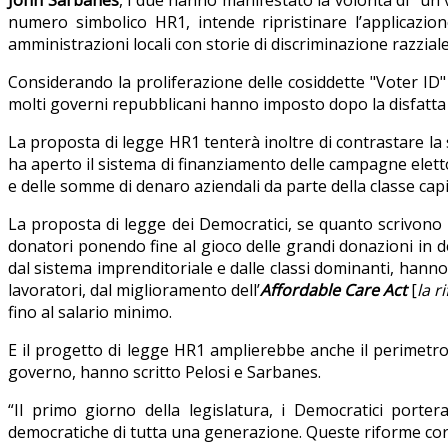
John Sarbanes
, i due hanno manifestato la volontà di “un 
numero simbolico HR1, intende ripristinare l’applicazion
amministrazioni locali con storie di discriminazione razziale
Considerando la proliferazione delle cosiddette "Voter ID" (c
molti governi repubblicani hanno imposto dopo la disfatta d
La proposta di legge HR1 tenterà inoltre di contrastare la 
ha aperto il sistema di finanziamento delle campagne elettor
e delle somme di denaro aziendali da parte della classe capit
La proposta di legge dei Democratici, se quanto scrivono P
donatori ponendo fine al gioco delle grandi donazioni in 
dal sistema imprenditoriale e dalle classi dominanti, hanno
lavoratori, dal miglioramento dell’
Affordable Care Act
[
la r
fino al salario minimo.
E il progetto di legge HR1 amplierebbe anche il perimetro
governo, hanno scritto Pelosi e Sarbanes.
“Il primo giorno della legislatura, i Democratici porte
democratiche di tutta una generazione. Queste riforme cora