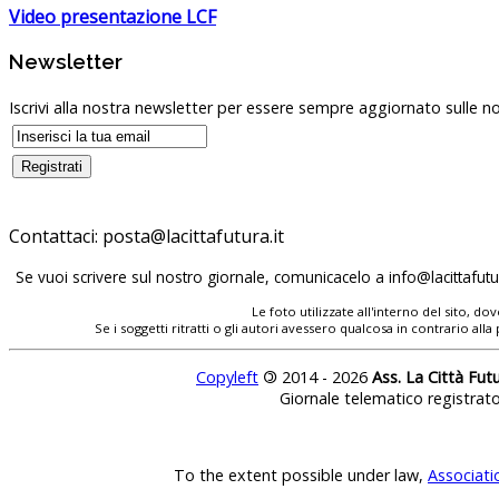
Video presentazione LCF
Newsletter
Iscrivi alla nostra newsletter per essere sempre aggiornato sulle no
Contattaci:
posta@lacittafutura.it
Se vuoi scrivere sul nostro giornale, comunicacelo a
info@lacittafutur
Le foto utilizzate all'interno del sito, 
Se i soggetti ritratti o gli autori avessero qualcosa in contrario
Copyleft
©
2014 - 2026
Ass. La Città Fut
Giornale telematico registrat
To the extent possible under law,
Associati