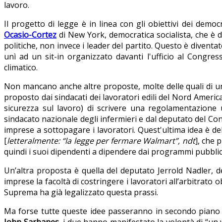
lavoro.
Il progetto di legge è in linea con gli obiettivi dei demo
Ocasio-Cortez
di New York, democratica socialista, che è d
politiche, non invece i leader del partito. Questo è dive
unì ad un sit-in organizzato davanti l'ufficio al Congre
climatico.
Non mancano anche altre proposte, molte delle quali di un
proposto dai sindacati dei lavoratori edili del Nord America
sicurezza sul lavoro) di scrivere una regolamentazion
sindacato nazionale degli infermieri e dal deputato del Conn
imprese a sottopagare i lavoratori. Quest'ultima idea è d
[
letteralmente: “la legge per fermare Walmart”, nd
t
], che 
quindi i suoi dipendenti a dipendere dai programmi pubblic
Un’altra proposta è quella del deputato Jerrold Nadler, d
imprese la facoltà di costringere i lavoratori all’arbitrato
Suprema ha già legalizzato questa prassi.
Ma forse tutte queste idee passeranno in secondo piano ri