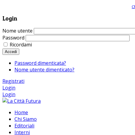
Giornale comunista online, libera informazione ed approfondimento |
C
Login
Nome utente
Password
Ricordami
Accedi
Password dimenticata?
Nome utente dimenticato?
Registrati
Login
Login
Home
Chi Siamo
Editoriali
Interni