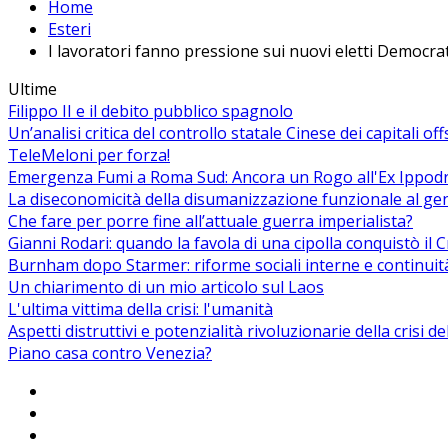
Home
Esteri
I lavoratori fanno pressione sui nuovi eletti Democrat
Ultime
Filippo II e il debito pubblico spagnolo
Un’analisi critica del controllo statale Cinese dei capitali of
TeleMeloni per forza!
Emergenza Fumi a Roma Sud: Ancora un Rogo all'Ex Ippodrom
La diseconomicità della disumanizzazione funzionale al ge
Che fare per porre fine all’attuale guerra imperialista?
Gianni Rodari: quando la favola di una cipolla conquistò il 
Burnham dopo Starmer: riforme sociali interne e continuit
Un chiarimento di un mio articolo sul Laos
L'ultima vittima della crisi: l'umanità
Aspetti distruttivi e potenzialità rivoluzionarie della crisi d
Piano casa contro Venezia?