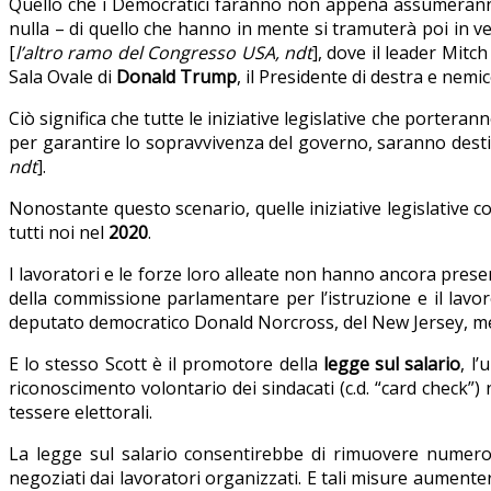
Quello che i Democratici faranno non appena assumeranno l
nulla – di quello che hanno in mente si tramuterà poi in v
[
l’altro ramo del Congresso USA, nd
t
], dove il leader Mit
Sala Ovale di
Donald Trump
, il Presidente di destra e nemic
Ciò significa che tutte le iniziative legislative che porter
per garantire lo sopravvivenza del governo, saranno desti
nd
t
].
Nonostante questo scenario, quelle iniziative legislative c
tutti noi nel
2020
.
I lavoratori e le forze loro alleate non hanno ancora presen
della commissione parlamentare per l’istruzione e il lavo
deputato democratico Donald Norcross, del New Jersey, membr
E lo stesso Scott è il promotore della
legge sul salario
, l
riconoscimento volontario dei sindacati (c.d. “card check”)
tessere elettorali.
La legge sul salario consentirebbe di rimuovere numerosi
negoziati dai lavoratori organizzati. E tali misure aumente