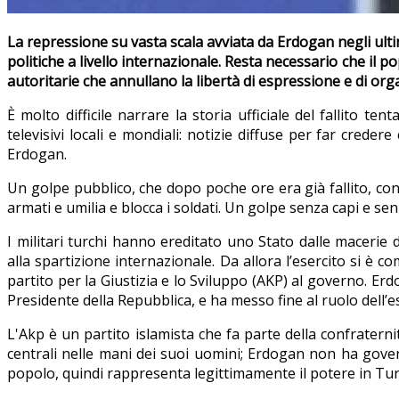
La repressione su vasta scala avviata da Erdogan negli ulti
politiche a livello internazionale. Resta necessario che il p
autoritarie che annullano la libertà di espressione e di org
È molto difficile narrare la storia ufficiale del fallito t
televisivi locali e mondiali: notizie diffuse per far crede
Erdogan.
Un golpe pubblico, che dopo poche ore era già fallito, con 
armati e umilia e blocca i soldati. Un golpe senza capi e se
I militari turchi hanno ereditato uno Stato dalle macerie 
alla spartizione internazionale. Da allora l’esercito si è 
partito per la Giustizia e lo Sviluppo (AKP) al governo. Er
Presidente della Repubblica, e ha messo fine al ruolo dell’e
L'Akp è un partito islamista che fa parte della confrate
centrali nelle mani dei suoi uomini; Erdogan non ha gove
popolo, quindi rappresenta legittimamente il potere in Tur