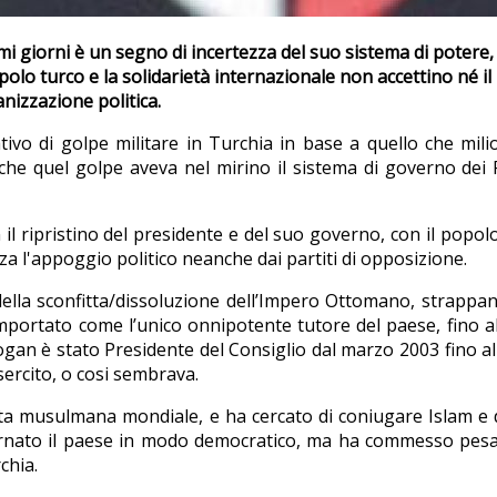
mi giorni è un segno di incertezza del suo sistema di potere,
opolo turco e la solidarietà internazionale non accettino né il 
anizzazione politica.
entativo di golpe militare in Turchia in base a quello che m
re che quel golpe aveva nel mirino il sistema di governo dei
il ripristino del presidente e del suo governo, con il popolo
nza l'appoggio politico neanche dai partiti di opposizione.
della sconfitta/dissoluzione dell’Impero Ottomano, strappand
comportato come l’unico onnipotente tutore del paese, fino a
dogan è stato Presidente del Consiglio dal marzo 2003 fino al
sercito, o cosi sembrava.
rnita musulmana mondiale, e ha cercato di coniugare Islam 
rnato il paese in modo democratico, ma ha commesso pesant
chia.