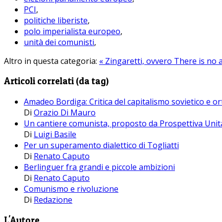
PCI
,
politiche liberiste
,
polo imperialista europeo
,
unità dei comunisti
,
Altro in questa categoria:
« Zingaretti, ovvero There is no 
Articoli correlati (da tag)
Amadeo Bordiga: Critica del capitalismo sovietico e or
Di
Orazio Di Mauro
Un cantiere comunista, proposto da Prospettiva Unit
Di
Luigi Basile
Per un superamento dialettico di Togliatti
Di
Renato Caputo
Berlinguer fra grandi e piccole ambizioni
Di
Renato Caputo
Comunismo e rivoluzione
Di
Redazione
L'Autore