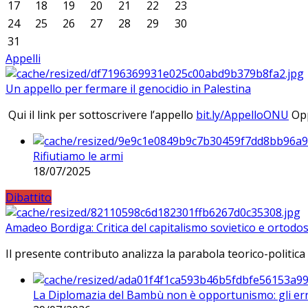
17
18
19
20
21
22
23
24
25
26
27
28
29
30
31
Appelli
Un appello per fermare il genocidio in Palestina
Qui il link per sottoscrivere l’appello
bit.ly/AppelloONU
Opp
Rifiutiamo le armi
18/07/2025
Dibattito
Amadeo Bordiga: Critica del capitalismo sovietico e ortodos
Il presente contributo analizza la parabola teorico-politica
La Diplomazia del Bambù non è opportunismo: gli erro