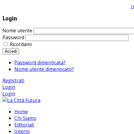
Giornale comunista online, libera informazione ed approfondimento |
C
Login
Nome utente
Password
Ricordami
Accedi
Password dimenticata?
Nome utente dimenticato?
Registrati
Login
Login
Home
Chi Siamo
Editoriali
Interni