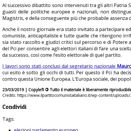
Al successivo dibattito sono intervenuti tra gli altri Patri
guasti delle politiche europee e nazionali, non distingue
Magistris, e della conseguente più che probabile assenza d
Anche il nostro giornale era stato invitato a partecipare e
comuniste, anticapitaliste e tutte quelle che ritengono irri
sia stato raccolto e giudizi critici sul percorso e di Pote
del Pci per consentire agli elettori italiani di fare una sc
da successo, così come l’esito elettorale di quel partito.
I lavori sono stati conclusi dal segretario nazionale
Mauro
cui esito è sotto gli occhi di tutti. Per questo il Pci ha d
contro questa Unione Europea. L’Europa sociale, dei popoli e
23/03/2019 | Copyleft
©
Tutto il materiale è liberamente riproducibil
Credits: https://www.ilpartitocomunistaitaliano.it/wp-content/upload
Condividi
Tags:
elezioni parlamento europeo
,