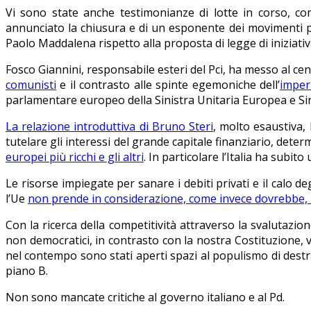
Vi sono state anche testimonianze di lotte in corso, c
annunciato la chiusura e di un esponente dei movimenti per
Paolo Maddalena rispetto alla proposta di legge di iniziat
Fosco Giannini, responsabile esteri del Pci, ha messo al cent
comunisti
e il contrasto alle spinte egemoniche dell’
imper
parlamentare europeo della Sinistra Unitaria Europea e Sin
La relazione introduttiva di Bruno Steri
, molto esaustiva, 
tutelare gli interessi del grande capitale finanziario, dete
europei più ricchi e gli altri
. In particolare l’Italia ha subit
Le risorse impiegate per sanare i debiti privati e il calo de
l’Ue
non prende in considerazione, come invece dovrebbe, i 
Con la ricerca della competitività attraverso la svalutazio
non democratici, in contrasto con la nostra Costituzione,
nel contempo sono stati aperti spazi al populismo di dest
piano B.
Non sono mancate critiche al governo italiano e al Pd.