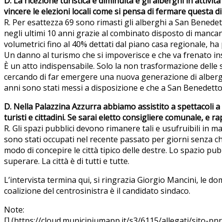
D. La ricezione turistica è diminuita e gli alberghi in attiv
vincere le elezioni locali come si pensa di fermare questa
R. Per esattezza 69 sono rimasti gli alberghi a San Benedet
negli ultimi 10 anni grazie al combinato disposto di manca
volumetrici fino al 40% dettati dal piano casa regionale, ha 
Un danno al turismo che si impoverisce e che va frenato ins
È un atto indispensabile. Solo la non trasformazione delle
cercando di far emergere una nuova generazione di albergato
anni sono stati messi a disposizione e che a San Benedetto
D. Nella Palazzina Azzurra abbiamo assistito a spettacoli a
turisti e cittadini. Se sarai eletto consigliere comunale, e
R. Gli spazi pubblici devono rimanere tali e usufruibili in ma
sono stati occupati nel recente passato per giorni senza che
modo di concepire le città tipico delle destre. Lo spazio pu
superare. La città è di tutti e tutte.
L’intervista termina qui, si ringrazia Giorgio Mancini, le
coalizione del centrosinistra è il candidato sindaco.
Note:
[] (https://cloud.municipiumapp.it/s3/6115/allegati/sito-