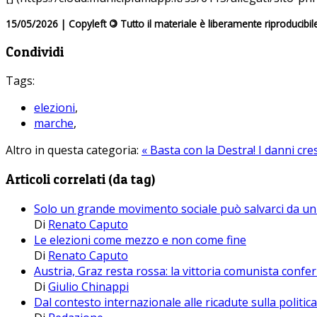
15/05/2026 | Copyleft
©
Tutto il materiale è liberamente riproducibil
Condividi
Tags:
elezioni
,
marche
,
Altro in questa categoria:
« Basta con la Destra!
I danni cre
Articoli correlati (da tag)
Solo un grande movimento sociale può salvarci da un 
Di
Renato Caputo
Le elezioni come mezzo e non come fine
Di
Renato Caputo
Austria, Graz resta rossa: la vittoria comunista confer
Di
Giulio Chinappi
Dal contesto internazionale alle ricadute sulla politi