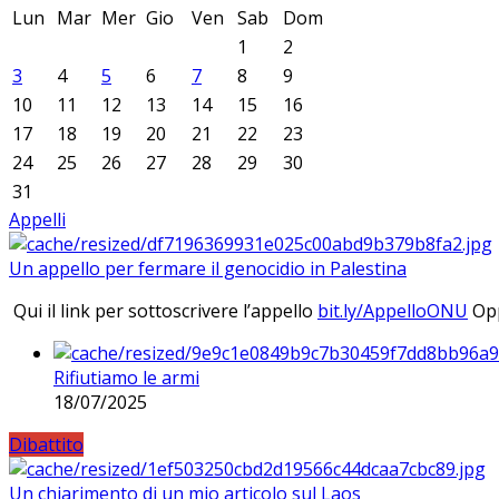
Lun
Mar
Mer
Gio
Ven
Sab
Dom
1
2
3
4
5
6
7
8
9
10
11
12
13
14
15
16
17
18
19
20
21
22
23
24
25
26
27
28
29
30
31
Appelli
Un appello per fermare il genocidio in Palestina
Qui il link per sottoscrivere l’appello
bit.ly/AppelloONU
Opp
Rifiutiamo le armi
18/07/2025
Dibattito
Un chiarimento di un mio articolo sul Laos