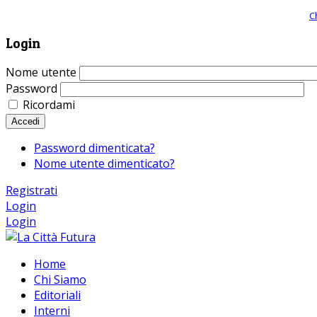
Giornale comunista online, libera informazione ed approfondimento |
C
Login
Nome utente
Password
Ricordami
Accedi
Password dimenticata?
Nome utente dimenticato?
Registrati
Login
Login
Home
Chi Siamo
Editoriali
Interni