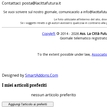
Contattaci:
posta@lacittafutura.it
Se vuoi scrivere sul nostro giornale, comunicacelo a
info@lacittafutur
Le foto utilizzate all'interno del sito, 
Se i soggetti ritratti o gli autori avessero qualcosa in contrario
Copyleft
©
2014 - 2026
Ass. La Città Fut
Giornale telematico registrat
To the extent possible under law,
Associati
Designed by
SmartAddons.Com
I miei articoli preferiti
nessun articolo preferito