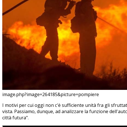
image.php?image=264185&picture=pompiere
I motivi per cui oggi non c'è sufficiente unità fra gli sfru
vista. Passiamo, dunque, ad analizzare la funzione dell'aut
città futura".