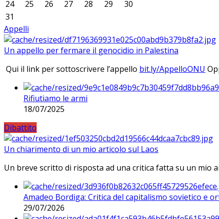
24
25
26
27
28
29
30
31
Appelli
Un appello per fermare il genocidio in Palestina
Qui il link per sottoscrivere l’appello
bit.ly/AppelloONU
Opp
Rifiutiamo le armi
18/07/2025
Dibattito
Un chiarimento di un mio articolo sul Laos
Un breve scritto di risposta ad una critica fatta su un mio a
Amadeo Bordiga: Critica del capitalismo sovietico e or
29/07/2026