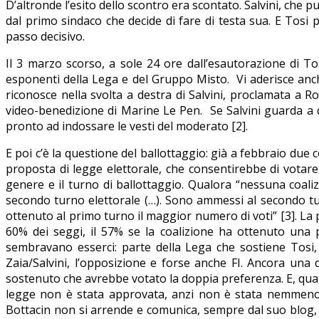
D’altronde l’esito dello scontro era scontato. Salvini, che p
dal primo sindaco che decide di fare di testa sua. E Tosi 
passo decisivo.
Il 3 marzo scorso, a sole 24 ore dall’esautorazione di T
esponenti della Lega e del Gruppo Misto. Vi aderisce an
riconosce nella svolta a destra di Salvini, proclamata a 
video-benedizione di Marine Le Pen. Se Salvini guarda a d
pronto ad indossare le vesti del moderato [2].
E poi c’è la questione del ballottaggio: già a febbraio du
proposta di legge elettorale, che consentirebbe di votare
genere e il turno di ballottaggio. Qualora “nessuna coali
secondo turno elettorale (…). Sono ammessi al secondo turn
ottenuto al primo turno il maggior numero di voti” [3]. La 
60% dei seggi, il 57% se la coalizione ha ottenuto una p
sembravano esserci: parte della Lega che sostiene Tosi, 
Zaia/Salvini, l’opposizione e forse anche FI. Ancora una 
sostenuto che avrebbe votato la doppia preferenza. E, quant
legge non è stata approvata, anzi non è stata nemmeno d
Bottacin non si arrende e comunica, sempre dal suo blog, 