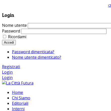
Giornale comunista online, libera informazione ed approfondimento |
C
Login
Nome utente
Password
Ricordami
Accedi
Password dimenticata?
Nome utente dimenticato?
Registrati
Login
Login
Home
Chi Siamo
Editoriali
Interni