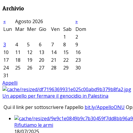
Archivio
«
Agosto 2026
»
Lun
Mar
Mer
Gio
Ven
Sab
Dom
1
2
3
4
5
6
7
8
9
10
11
12
13
14
15
16
17
18
19
20
21
22
23
24
25
26
27
28
29
30
31
Appelli
Un appello per fermare il genocidio in Palestina
Qui il link per sottoscrivere l’appello
bit.ly/AppelloONU
Opp
Rifiutiamo le armi
18/07/2025