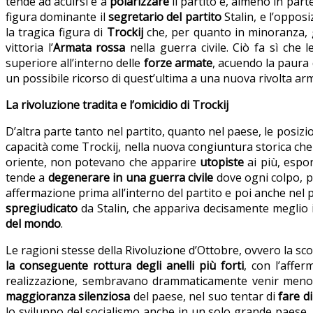
tende ad acuirsi e a
polarizzare
il partito e, almeno in part
figura dominante il
segretario del partito
Stalin, e l’oppos
la tragica figura di
Trockij
che, per quanto in minoranza, g
vittoria l’
Armata rossa
nella guerra civile. Ciò fa sì che 
superiore all’interno delle
forze armate
, acuendo la paura
un possibile ricorso di quest’ultima a una nuova rivolta ar
La rivoluzione tradita e l’omicidio di Trockij
D’altra parte tanto nel partito, quanto nel paese, le posiz
capacità come Trockij, nella nuova congiuntura storica che 
oriente, non potevano che apparire
utopiste
ai più, espo
tende a
degenerare in una guerra civile
dove ogni colpo, p
affermazione prima all’interno del partito e poi anche nel
spregiudicato
da Stalin, che appariva decisamente meglio 
del mondo
.
Le ragioni stesse della Rivoluzione d’Ottobre, ovvero la s
la conseguente rottura degli anelli più forti
, con l’affe
realizzazione, sembravano drammaticamente venir meno. 
maggioranza silenziosa
del paese, nel suo tentar di
fare di
lo sviluppo del socialismo anche in un solo grande paese,