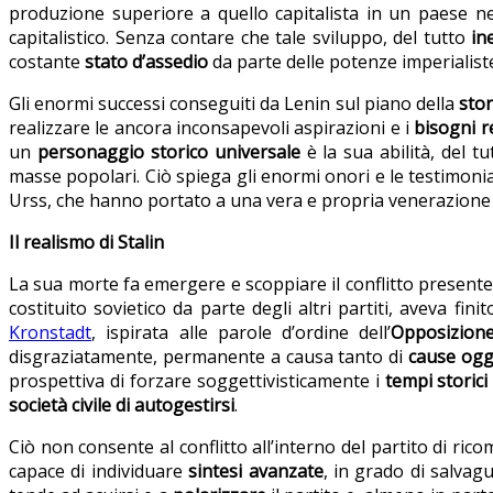
produzione superiore a quello capitalista in un paese 
capitalistico. Senza contare che tale sviluppo, del tutto
in
costante
stato d’assedio
da parte delle potenze imperialiste
Gli enormi successi conseguiti da Lenin sul piano della
stor
realizzare le ancora inconsapevoli aspirazioni e i
bisogni r
un
personaggio storico universale
è la sua abilità, del t
masse popolari. Ciò spiega gli enormi onori e le testimoni
Urss, che hanno portato a una vera e propria venerazione 
Il realismo di Stalin
La sua morte fa emergere e scoppiare il conflitto presente 
costituito sovietico da parte degli altri partiti, aveva finit
Kronstadt
, ispirata alle parole d’ordine dell’
Opposizion
disgraziatamente, permanente a causa tanto di
cause ogg
prospettiva di forzare soggettivisticamente i
tempi storici
società civile di autogestirsi
.
Ciò non consente al conflitto all’interno del partito di ri
capace di individuare
sintesi avanzate
, in grado di salvag