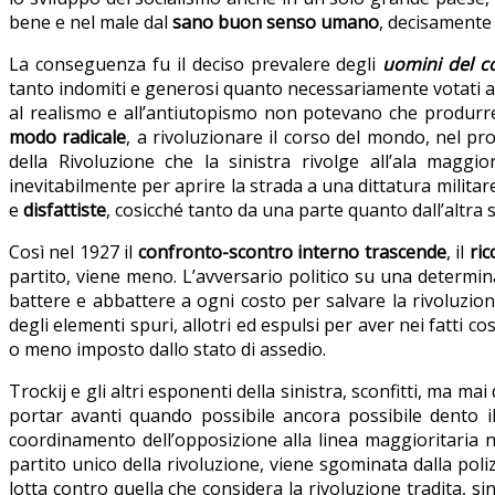
bene e nel male dal
sano buon senso umano
, decisament
La conseguenza fu il deciso prevalere degli
uomini del 
tanto indomiti e generosi quanto necessariamente votati 
al realismo e all’antiutopismo non potevano che produrre
modo radicale
, a rivoluzionare il corso del mondo, nel pro
della Rivoluzione che la sinistra rivolge all’ala magg
inevitabilmente per aprire la strada a una dittatura milita
e
disfattiste
, cosicché tanto da una parte quanto dall’altra 
Così nel 1927 il
confronto-scontro interno trascende
, il
ri
partito, viene meno. L’avversario politico su una determin
battere e abbattere a ogni costo per salvare la rivoluzione
degli elementi spuri, allotri ed espulsi per aver nei fatti co
o meno imposto dallo stato di assedio.
Trockij e gli altri esponenti della sinistra, sconfitti, ma m
portar avanti quando possibile ancora possibile dento il P
coordinamento dell’opposizione alla linea maggioritaria ne
partito unico della rivoluzione, viene sgominata dalla poli
lotta contro quella che considera la rivoluzione tradita, s