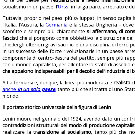
forze del paese per
l’espansione a livello internazional
socialismo in un paese, l’
Urss
, in larga parte arretrato e 
Tuttavia, proprio nei paesi più sviluppati in senso capitalis
l’Italia, l’Austria, la
Germania
e la stessa Ungheria – dove 
sconfitte e sempre più chiaramente
si affermano, di con
fascisti
che si pongono come obbiettivo la distruzione del p
chiedergli ulteriori gravi sacrifici e una disciplina di ferro 
in un successo delle forze rivoluzionarie in un paese arr
componente di centro-destra del partito, sempre più rap
con il mondo capitalista, per allentare lo stato di assedio 
che appaiono indispensabili per il decollo dell’industria di 
Ad affermarsi è, dunque, la linea più moderata e
realista
ch
anche
in un solo paese
, tanto più che si tratta di uno St
mondo.
Il portato storico universale della figura di Lenin
Lenin muore nel gennaio del 1924, avendo dato un contrib
contraddizioni strutturali del modo di produzione capitalis
realizzare la
transizione al socialismo
, tanto più che n