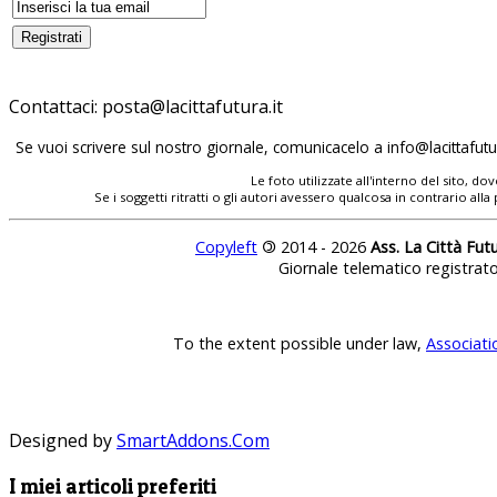
Contattaci:
posta@lacittafutura.it
Se vuoi scrivere sul nostro giornale, comunicacelo a
info@lacittafutur
Le foto utilizzate all'interno del sito, 
Se i soggetti ritratti o gli autori avessero qualcosa in contrario
Copyleft
©
2014 - 2026
Ass. La Città Fut
Giornale telematico registrat
To the extent possible under law,
Associati
Designed by
SmartAddons.Com
I miei articoli preferiti