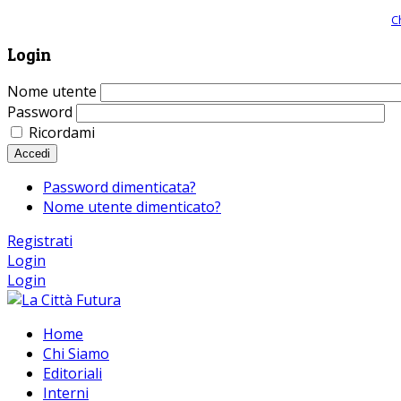
Giornale comunista online, libera informazione ed approfondimento |
C
Login
Nome utente
Password
Ricordami
Accedi
Password dimenticata?
Nome utente dimenticato?
Registrati
Login
Login
Home
Chi Siamo
Editoriali
Interni