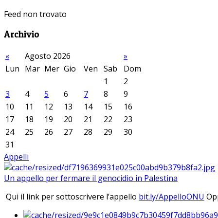
Feed non trovato
Archivio
«
Agosto 2026
»
Lun
Mar
Mer
Gio
Ven
Sab
Dom
1
2
3
4
5
6
7
8
9
10
11
12
13
14
15
16
17
18
19
20
21
22
23
24
25
26
27
28
29
30
31
Appelli
Un appello per fermare il genocidio in Palestina
Qui il link per sottoscrivere l’appello
bit.ly/AppelloONU
Opp