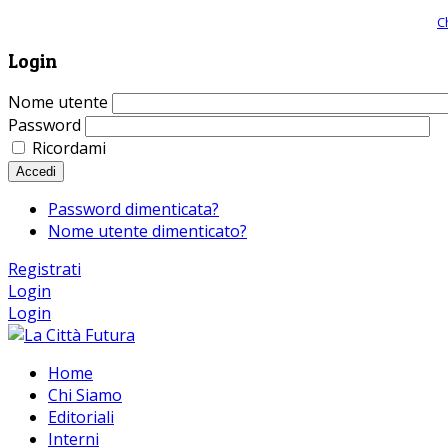
Giornale comunista online, libera informazione ed approfondimento |
C
Login
Nome utente
Password
Ricordami
Accedi
Password dimenticata?
Nome utente dimenticato?
Registrati
Login
Login
Home
Chi Siamo
Editoriali
Interni