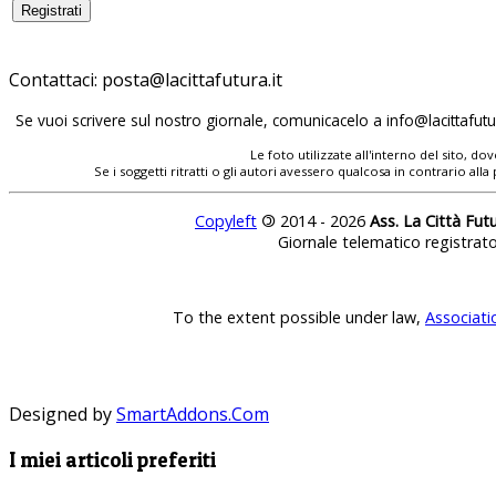
Contattaci:
posta@lacittafutura.it
Se vuoi scrivere sul nostro giornale, comunicacelo a
info@lacittafutur
Le foto utilizzate all'interno del sito, 
Se i soggetti ritratti o gli autori avessero qualcosa in contrario
Copyleft
©
2014 - 2026
Ass. La Città Fut
Giornale telematico registrat
To the extent possible under law,
Associati
Designed by
SmartAddons.Com
I miei articoli preferiti