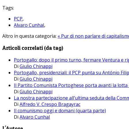
Tags:
PCP
,
Alvaro Cunhal
,
Altro in questa categoria:
« Pur di non parlare di capitali
Articoli correlati (da tag)
Portogallo: dopo il primo turno, fermare Ventura e rip
Di
Giulio Chinappi
Portogallo, presidenziali: il PCP punta su António Fili
Di
Giulio Chinappi
Il Partito Comunista Portoghese porta avanti la lott
Di
Giulio Chinappi
La nostra partecipazione all’ultima seduta della Comm
Di
Alfredo V. Crespo Bragayrac
Il comunismo oggi e domani (quarta parte)
Di
Alvaro Cunhal
L'Autore