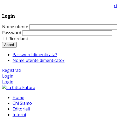
Giornale comunista online, libera informazione ed approfondimento |
C
Login
Nome utente
Password
Ricordami
Accedi
Password dimenticata?
Nome utente dimenticato?
Registrati
Login
Login
Home
Chi Siamo
Editoriali
Interni