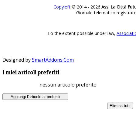
Copyleft
©
2014 - 2026
Ass. La Città Fut
Giornale telematico registrat
To the extent possible under law,
Associati
Designed by
SmartAddons.Com
I miei articoli preferiti
nessun articolo preferito