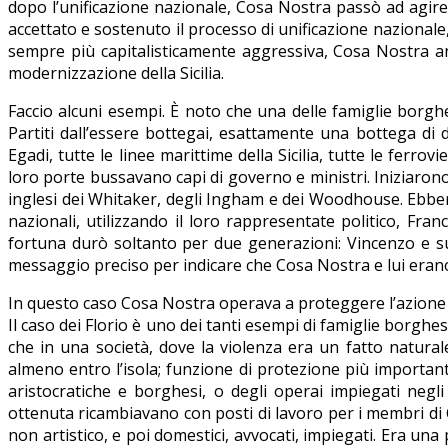
dopo l’unificazione nazionale, Cosa Nostra passò ad agire
accettato e sostenuto il processo di unificazione nazional
sempre più capitalisticamente aggressiva, Cosa Nostra an
modernizzazione della Sicilia.
Faccio alcuni esempi. È noto che una delle famiglie borghesi 
Partiti dall’essere bottegai, esattamente una bottega di 
Egadi, tutte le linee marittime della Sicilia, tutte le ferro
loro porte bussavano capi di governo e ministri. Iniziarono 
inglesi dei Whitaker, degli Ingham e dei Woodhouse. Ebber
nazionali, utilizzando il loro rappresentate politico, Fr
fortuna durò soltanto per due generazioni: Vincenzo e su
messaggio preciso per indicare che Cosa Nostra e lui erano
In questo caso Cosa Nostra operava a proteggere l’azione di
Il caso dei Florio è uno dei tanti esempi di famiglie borg
che in una società, dove la violenza era un fatto natura
almeno entro l’isola; funzione di protezione più important
aristocratiche e borghesi, o degli operai impiegati negli
ottenuta ricambiavano con posti di lavoro per i membri di C
non artistico, e poi domestici, avvocati, impiegati. Era una