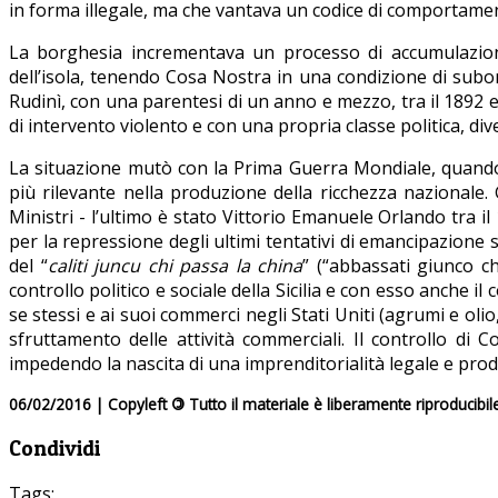
in forma illegale, ma che vantava un codice di comportamen
La borghesia incrementava un processo di accumulazione
dell’isola, tenendo Cosa Nostra in una condizione di subord
Rudinì, con una parentesi di un anno e mezzo, tra il 1892 e
di intervento violento e con una propria classe politica, div
La situazione mutò con la Prima Guerra Mondiale, quando l
più rilevante nella produzione della ricchezza nazionale. G
Ministri - l’ultimo è stato Vittorio Emanuele Orlando tra il 
per la repressione degli ultimi tentativi di emancipazione so
del “
caliti juncu chi passa la china
” (“abbassati giunco c
controllo politico e sociale della Sicilia e con esso anche i
se stessi e ai suoi commerci negli Stati Uniti (agrumi e olio
sfruttamento delle attività commerciali. Il controllo di 
impedendo la nascita di una imprenditorialità legale e produtt
06/02/2016 | Copyleft
©
Tutto il materiale è liberamente riproducibil
Condividi
Tags: