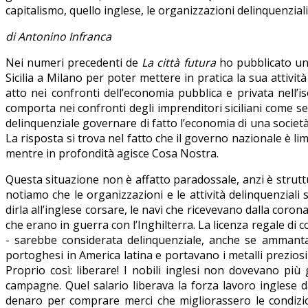
capitalismo, quello inglese, le organizzazioni delinquenziali
di Antonino Infranca
Nei numeri precedenti de
La città futura
ho pubblicato u
Sicilia a Milano per poter mettere in pratica la sua attivi
atto nei confronti dell’economia pubblica e privata nell’is
comporta nei confronti degli imprenditori siciliani come se 
delinquenziale governare di fatto l’economia di una società c
La risposta si trova nel fatto che il governo nazionale è limi
mentre in profondità agisce Cosa Nostra.
Questa situazione non è affatto paradossale, anzi è struttu
notiamo che le organizzazioni e le attività delinquenziali 
dirla all’inglese corsare, le navi che ricevevano dalla coron
che erano in guerra con l’Inghilterra. La licenza regale di c
- sarebbe considerata delinquenziale, anche se ammantata 
portoghesi in America latina e portavano i metalli preziosi
Proprio così: liberare! I nobili inglesi non dovevano più 
campagne. Quel salario liberava la forza lavoro inglese da
denaro per comprare merci che migliorassero le condizioni