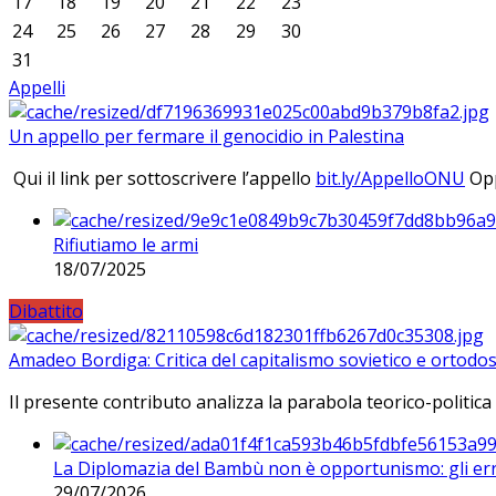
17
18
19
20
21
22
23
24
25
26
27
28
29
30
31
Appelli
Un appello per fermare il genocidio in Palestina
Qui il link per sottoscrivere l’appello
bit.ly/AppelloONU
Opp
Rifiutiamo le armi
18/07/2025
Dibattito
Amadeo Bordiga: Critica del capitalismo sovietico e ortodos
Il presente contributo analizza la parabola teorico-politica
La Diplomazia del Bambù non è opportunismo: gli erro
29/07/2026