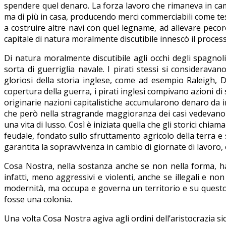
spendere quel denaro. La forza lavoro che rimaneva in cam
ma di più in casa, producendo merci commerciabili come tessu
a costruire altre navi con quel legname, ad allevare pecor
capitale di natura moralmente discutibile innescò il process
Di natura moralmente discutibile agli occhi degli spagno
sorta di guerriglia navale. I pirati stessi si considerav
gloriosi della storia inglese, come ad esempio Raleigh, D
copertura della guerra, i pirati inglesi compivano azioni di
originarie nazioni capitalistiche accumularono denaro da i
che però nella stragrande maggioranza dei casi vedevano i
una vita di lusso. Così è iniziata quella che gli storici c
feudale, fondato sullo sfruttamento agricolo della terra e 
garantita la sopravvivenza in cambio di giornate di lavoro, 
Cosa Nostra, nella sostanza anche se non nella forma, ha 
infatti, meno aggressivi e violenti, anche se illegali e no
modernità, ma occupa e governa un territorio e su questo 
fosse una colonia.
Una volta Cosa Nostra agiva agli ordini dell’aristocrazia s