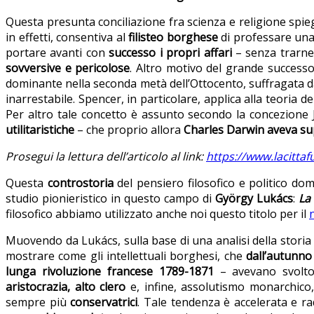
Questa presunta conciliazione fra scienza e religione spie
in effetti, consentiva al
filisteo borghese
di professare una 
portare avanti con
successo i propri affari
– senza trarne
sovversive e pericolose
. Altro motivo del grande success
dominante nella seconda metà dell’Ottocento, suffragata d
inarrestabile. Spencer, in particolare, applica alla teoria d
Per altro tale concetto è assunto secondo la concezione
utilitaristiche
– che proprio allora
Charles Darwin aveva s
Prosegui la lettura dell’articolo al link:
https://www.lacitta
Questa
controstoria
del pensiero filosofico e politico d
studio pionieristico in questo campo di
György Lukács
:
La
filosofico abbiamo utilizzato anche noi questo titolo per il
Muovendo da Lukács, sulla base di una analisi della storia d
mostrare come gli intellettuali borghesi, che
dall’autunno
lunga rivoluzione francese 1789-1871
– avevano svolto 
aristocrazia, alto clero
e, infine, assolutismo monarchico
sempre più
conservatrici
. Tale tendenza è accelerata e ra