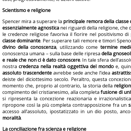
Scientismo e religione
Spencer mira a superare la
principale remora della classe 
essenzialmente agnostica
nei riguardi della religione, ch
le credenze religiose favoriva il fiorire nel positivismo di
classe dominante
. Per superare tali remore e timori Spen
divino della conoscenza
, utilizzando come
termine medio
conoscenza umana – sulla base delle ripresa
della gnoseo
e reale che non ci è dato conoscere
. In tale sfera dell’asso
nostra
credenza nella realtà oggettiva del mondo
e, quind
assoluto trascendente
avrebbe sede anche l’idea
astrattis
deiste del diciottesimo secolo. Peraltro, questa concezio
momento che, proprio al contrario, la storia della
religio
compimento del cristianesimo, alla completa
fusione di un
si ripresenta la concezione reazionaria e irrazionalisti
ripropone così la più completa contrapposizione fra un
s
accesso all’assoluto, ipostatizzato in un dio posto, an
moralità
.
La conciliazione fra scienza e religione