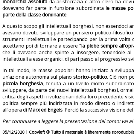
monarchia assoluta
da aristocrazia e altro clero ha dovut
dovevano far parte in funzione subordinata l
e masse po
parte della classe dominante
.
A questo scopo gli intellettuali borghesi, non essendoci an
avevano dovuto sviluppare un pensiero politico-filosofico
strumenti intellettuali e partecipando per la prima volta
accettano poi di tornare a essere “
la plebe sempre all’opr
che li avevano anche spinte a insorgere, tenendole al
intellettuali a esse organici, di pari passo al progressivo
In tal modo, le masse popolari hanno iniziato a svilupp
un’azione autonoma sul piano
storico-politico
. Ciò non p
piccola borghesia
, tenuta a un livello molto subordinat
sviluppare, da parte dei nuovi intellettuali borghesi, orm
critica degli aspetti rivoluzionari della loro precedente v
politica sempre più indirizzata in modo diretto o indiret
all’opera di
Marx ed Engels
. Perciò la successiva visione d
Per continuare a leggere la presentazione del corso: vai al 
05/12/2020 | Copyleft
©
Tutto il materiale è liberamente riproducibil