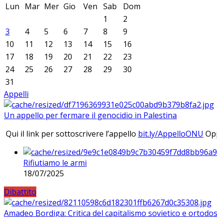
Lun
Mar
Mer
Gio
Ven
Sab
Dom
1
2
3
4
5
6
7
8
9
10
11
12
13
14
15
16
17
18
19
20
21
22
23
24
25
26
27
28
29
30
31
Appelli
Un appello per fermare il genocidio in Palestina
Qui il link per sottoscrivere l’appello
bit.ly/AppelloONU
Opp
Rifiutiamo le armi
18/07/2025
Dibattito
Amadeo Bordiga: Critica del capitalismo sovietico e ortodos