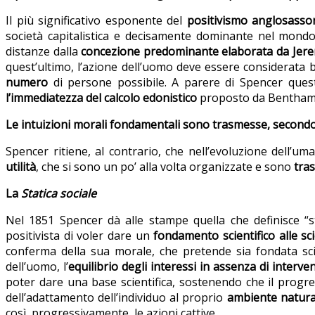
Il più significativo esponente del
positivismo anglosasso
società capitalistica e decisamente dominante nel mondo
distanze dalla
concezione predominante elaborata da Je
quest’ultimo, l’azione dell’uomo deve essere considerata
numero
di persone possibile. A parere di Spencer ques
l’immediatezza del calcolo edonistico
proposto da Bentham
Le intuizioni morali fondamentali sono trasmesse, secondo
Spencer ritiene, al contrario, che nell’evoluzione dell’um
utilità
, che si sono un po’ alla volta organizzate e sono
tras
La
Statica sociale
Nel 1851 Spencer dà alle stampe quella che definisce “sta
positivista di voler dare un
fondamento scientifico alle sc
conferma della sua morale, che pretende sia fondata scie
dell’uomo, l’
equilibrio degli interessi in assenza di interven
poter dare una base scientifica, sostenendo che il prog
dell’adattamento dell’individuo al proprio
ambiente natura
così, progressivamente, le azioni cattive.