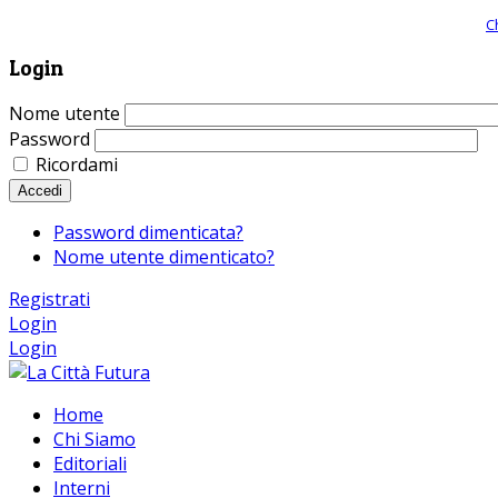
Giornale comunista online, libera informazione ed approfondimento |
C
Login
Nome utente
Password
Ricordami
Accedi
Password dimenticata?
Nome utente dimenticato?
Registrati
Login
Login
Home
Chi Siamo
Editoriali
Interni