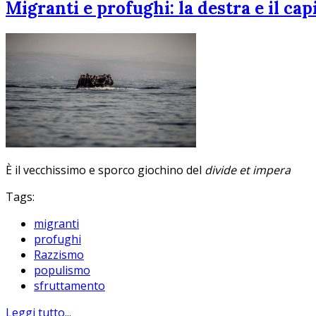
Migranti e profughi: la destra e il ca
È il vecchissimo e sporco giochino del
divide et impera
Tags:
migranti
profughi
Razzismo
populismo
sfruttamento
Leggi tutto...