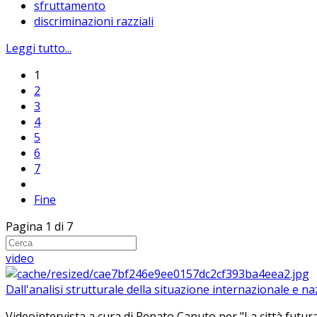
sfruttamento
discriminazioni razziali
Leggi tutto...
1
2
3
4
5
6
7
Fine
Pagina 1 di 7
video
Dall'analisi strutturale della situazione internazionale e n
Videointervista a cura di Renato Caputo per "La città futura