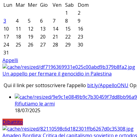
Lun
Mar
Mer
Gio
Ven
Sab
Dom
1
2
3
4
5
6
7
8
9
10
11
12
13
14
15
16
17
18
19
20
21
22
23
24
25
26
27
28
29
30
31
Appelli
Un appello per fermare il genocidio in Palestina
Qui il link per sottoscrivere l’appello
bit.ly/AppelloONU
Opp
Rifiutiamo le armi
18/07/2025
Dibattito
Amadeo Bordiga: Critica del capitalismo sovietico e ortodos