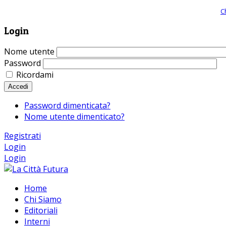
Giornale comunista online, libera informazione ed approfondimento |
C
Login
Nome utente
Password
Ricordami
Accedi
Password dimenticata?
Nome utente dimenticato?
Registrati
Login
Login
Home
Chi Siamo
Editoriali
Interni