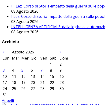
III Lez. Corso di Storia-Impatto della guerra sulle po
08 Agosto 2026
I Lez. Corso di Storia-Impatto della guerra sulle pop
08 Agosto 2026
INTELLIGENZA ARTIFICIALE: dalla logica all'automazio
08 Agosto 2026
Archivio
«
Agosto 2026
»
Lun
Mar
Mer
Gio
Ven
Sab
Dom
1
2
3
4
5
6
7
8
9
10
11
12
13
14
15
16
17
18
19
20
21
22
23
24
25
26
27
28
29
30
31
Appelli