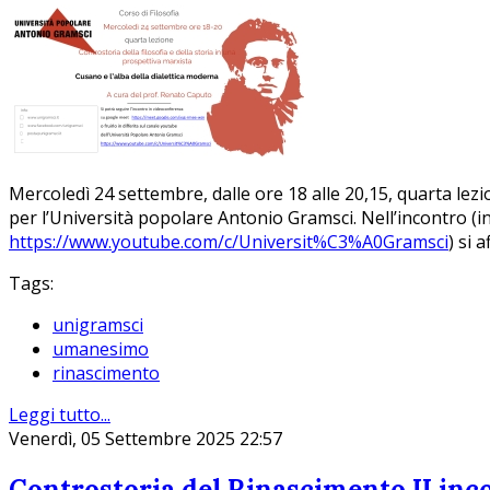
Mercoledì 24 settembre, dalle ore 18 alle 20,15, quarta lezio
per l’Università popolare Antonio Gramsci. Nell’incontro (in
https://www.youtube.com/c/Universit%C3%A0Gramsci
) si 
Tags:
unigramsci
umanesimo
rinascimento
Leggi tutto...
Venerdì, 05 Settembre 2025 22:57
Controstoria del Rinascimento II inco