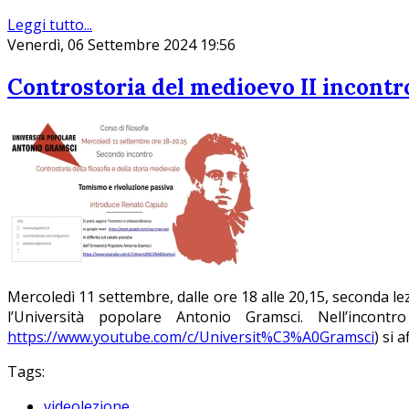
Leggi tutto...
Venerdì, 06 Settembre 2024 19:56
Controstoria del medioevo II incontr
Mercoledì 11 settembre, dalle ore 18 alle 20,15, seconda lezi
l’Università popolare Antonio Gramsci. Nell’incont
https://www.youtube.com/c/Universit%C3%A0Gramsci
) si 
Tags:
videolezione