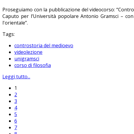
Proseguiamo con la pubblicazione del videocorso: “Controsto
Caputo per l’Università popolare Antonio Gramsci – con i
l'orientale”.
Tags:
controstoria del medioevo
videolezione
unigramsci
corso di filosofia
Leggi tutto...
1
2
3
4
5
6
7