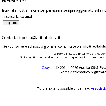
Newsletter
Iscrivi alla nostra newsletter per essere sempre aggiornato sulle no
Contattaci:
Se vuoi scrivere sul nostro giornale, comunicacelo a
Le foto utilizzate all'interno del sito, 
Se i soggetti ritratti o gli autori avessero qualcosa in contrario
Copyleft
©
2014 - 2026
Ass. La Città Fut
Giornale telematico registrat
To the extent possible under law,
Associati