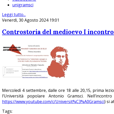
unigramsci
Leggi tutto...
Venerdì, 30 Agosto 2024 19:01
Controstoria del medioevo I incontro:
Mercoledì 4 settembre, dalle ore 18 alle 20,15, prima lezion
l’Università popolare Antonio Gramsci. Nell’incont
https://www.youtube.com/c/Universit%C3%A0Gramsci
) si 
Tags: