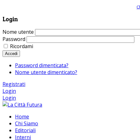
Giornale comunista online, libera informazione ed approfondimento |
C
Login
Nome utente
Password
Ricordami
Accedi
Password dimenticata?
Nome utente dimenticato?
Registrati
Login
Login
Home
Chi Siamo
Editoriali
Interni