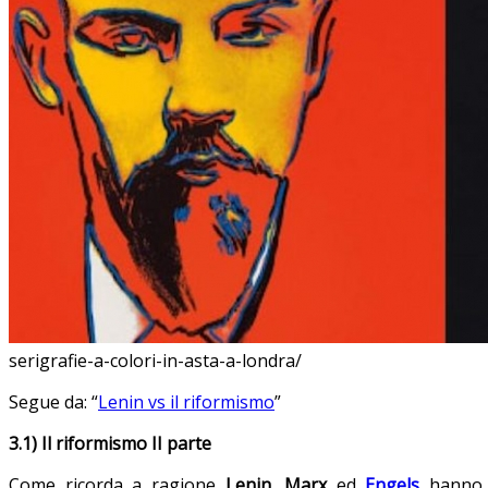
serigrafie-a-colori-in-asta-a-londra/
Segue da: “
Lenin vs il riformismo
”
3.1) Il riformismo II parte
Come ricorda a ragione
Lenin
,
Marx
ed
Engels
hanno s