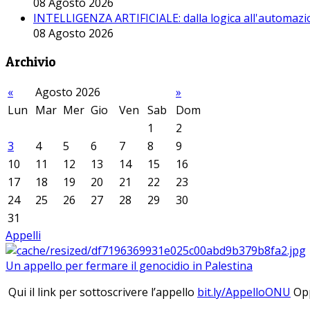
08 Agosto 2026
INTELLIGENZA ARTIFICIALE: dalla logica all'automazio
08 Agosto 2026
Archivio
«
Agosto 2026
»
Lun
Mar
Mer
Gio
Ven
Sab
Dom
1
2
3
4
5
6
7
8
9
10
11
12
13
14
15
16
17
18
19
20
21
22
23
24
25
26
27
28
29
30
31
Appelli
Un appello per fermare il genocidio in Palestina
Qui il link per sottoscrivere l’appello
bit.ly/AppelloONU
Opp