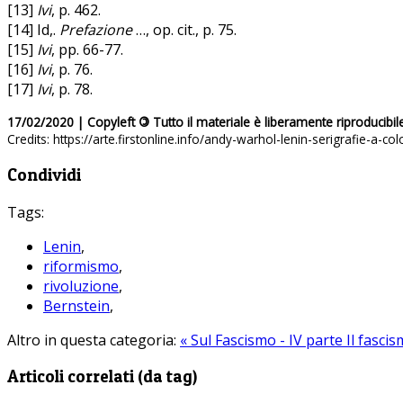
[13]
Ivi
, p. 462.
[14] Id,.
Prefazione
…, op. cit., p. 75.
[15]
Ivi
, pp. 66-77.
[16]
Ivi
, p. 76.
[17]
Ivi
, p. 78.
17/02/2020 | Copyleft
©
Tutto il materiale è liberamente riproducibil
Credits: https://arte.firstonline.info/andy-warhol-lenin-serigrafie-a-col
Condividi
Tags:
Lenin
,
riformismo
,
rivoluzione
,
Bernstein
,
Altro in questa categoria:
« Sul Fascismo - IV parte
Il fasci
Articoli correlati (da tag)