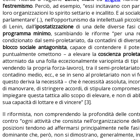
l’estremismo
. Perciò, ad esempio, “essi incitavano con par
loro organizzazioni lo spirito settario e incallito. E ai soc
parlamentare’ (..), nell’opportunismo da intellettuali pic
di Lenin, dall’
ipostatizzazione
di una delle diverse fasi 
programma minimo
, scambiando le riforme “per una rea
condizionato dal semi-proletariato, da contadini di divers
blocco sociale antagonista
, capace di contendere il pot
puntualmente omettono – a elevare la
coscienza proleta
attorniato da una folla eccezionalmente variopinta di tipi i
vendendo la propria forza-lavoro), tra il semi-proletariato e
contadino medio, ecc., e se in seno al proletariato non vi 
questo deriva la necessità – che è necessità assoluta, incon
di manovrare, di stringere accordi, di stipulare compromessi 
impiegare questa tattica allo scopo di elevare, e non di abba
sua capacità di lottare e di vincere” [3].
Il riformista, non comprendendo la profondità delle contr
contro “ogni attività che consista nell’organizzazione de
posizioni tendono ad affermarsi principalmente nelle fasi
dominante che, però, non si dimostrano, generalmente, in g