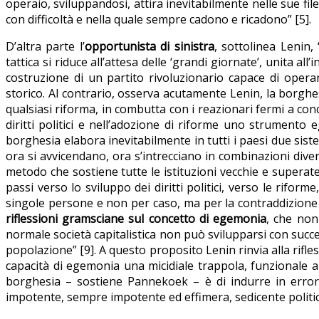
operaio, sviluppandosi, attira inevitabilmente nelle sue fil
con difficoltà e nella quale sempre cadono e ricadono” [5].
D’altra parte l’
opportunista di sinistra
, sottolinea Lenin, 
tattica si riduce all’attesa delle ‘grandi giornate’, unita al
costruzione di un partito rivoluzionario capace di opera
storico. Al contrario, osserva acutamente Lenin, la borghes
qualsiasi riforma, in combutta con i reazionari fermi a co
diritti politici e nell’adozione di riforme uno strumento 
borghesia elabora inevitabilmente in tutti i paesi due sist
ora si avvicendano, ora s’intrecciano in combinazioni dive
metodo che sostiene tutte le istituzioni vecchie e superate,
passi verso lo sviluppo dei diritti politici, verso le riforme
singole persone e non per caso, ma per la contraddizione 
riflessioni gramsciane sul concetto di egemonia
, che non
normale società capitalistica non può svilupparsi con succe
popolazione” [9]. A questo proposito Lenin rinvia alla rifl
capacità di egemonia una micidiale trappola, funzionale a po
borghesia – sostiene Pannekoek – è di indurre in errore g
impotente, sempre impotente ed effimera, sedicente politica