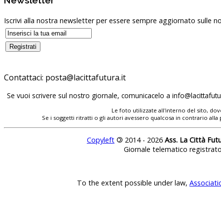
Newsletter
Iscrivi alla nostra newsletter per essere sempre aggiornato sulle no
Contattaci:
posta@lacittafutura.it
Se vuoi scrivere sul nostro giornale, comunicacelo a
info@lacittafutur
Le foto utilizzate all'interno del sito, 
Se i soggetti ritratti o gli autori avessero qualcosa in contrario
Copyleft
©
2014 - 2026
Ass. La Città Fut
Giornale telematico registrat
To the extent possible under law,
Associati