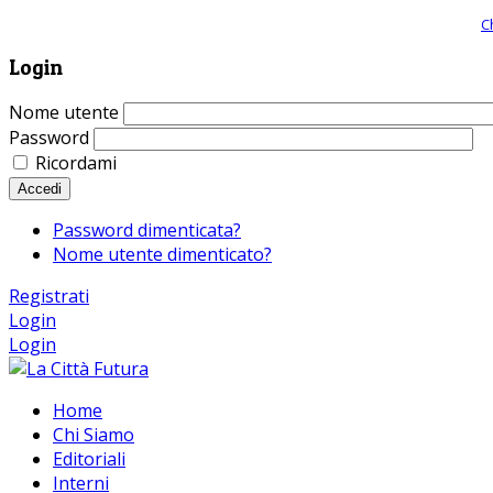
Giornale comunista online, libera informazione ed approfondimento |
C
Login
Nome utente
Password
Ricordami
Accedi
Password dimenticata?
Nome utente dimenticato?
Registrati
Login
Login
Home
Chi Siamo
Editoriali
Interni