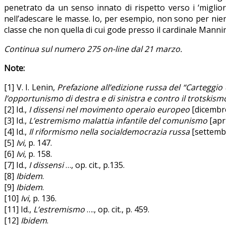
penetrato da un senso innato di rispetto verso i ‘miglior
nell’adescare le masse. Io, per esempio, non sono per nien
classe che non quella di cui gode presso il cardinale Manning
Continua sul numero 275 on-line dal 21 marzo.
Note:
[1] V. I. Lenin,
Prefazione all’edizione russa del “Carteggio di
l’opportunismo di destra e di sinistra e contro il trotskism
[2] Id.,
I dissensi nel movimento operaio europeo
[dicembre 
[3] Id.,
L’estremismo malattia infantile del comunismo
[apri
[4] Id.,
Il riformismo nella socialdemocrazia russa
[settembre
[5]
Ivi
, p. 147.
[6]
Ivi
, p. 158.
[7] Id.,
I dissensi
…, op. cit., p.135.
[8]
Ibidem
.
[9]
Ibidem
.
[10]
Ivi
, p. 136.
[11] Id.,
L’estremismo
…., op. cit., p. 459.
[12]
Ibidem
.