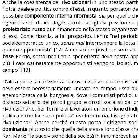
Anche la coesistenza dei
rivoluzionari
in uno stesso parti
“lotta ideale e politica contro di essi, in quanto portatori 
possibile
componente interna riformista
, sia per quello c
egemonizzati da ideologie piccolo-borghesi passino su p
proletariato russo
pur rimanendo nella stessa organizzazi
di essi. Come ricorda, a tal proposito, Lenin: “nel peri
socialdemocratico unico,
senza mai
interrompere la lotta i
quanto opportunisti” [12]. A questo proposito essenziale è 
base
. Perciò, sottolinea Lenin: “per effetto della nostra 
più: i capi ostinatamente opportunisti vengono isolati, m
campo” [13].
D’altra parte la convivenza fra rivoluzionari e riformisti 
deve essere necessariamente limitata nel tempo. Essa può
egemonizzata dalla borghesia, dove i comunisti privi di un 
distacco settario dei piccoli gruppi e circoli socialisti da
rivoluzionario, per fornire ai lavoratori un embrione d’indip
politica e conduce una politica” rivoluzionaria, bisogna al
rivoluzionari. Anche perché questo porta i dirigenti soci
dominante
piuttosto che quella della stessa loro classe c
Karl Marx:
“‘la suddivisione della società in innumerevoli gra