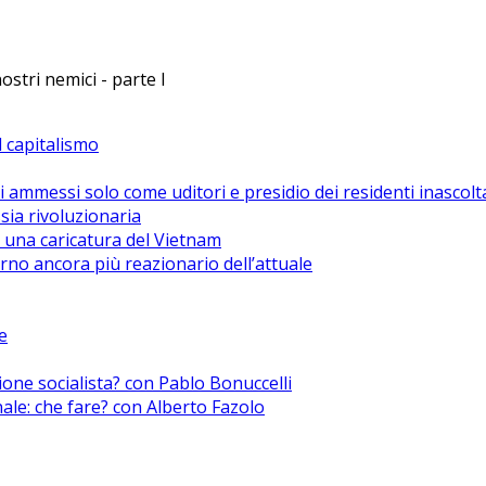
stri nemici - parte I
el capitalismo
i ammessi solo come uditori e presidio dei residenti inascolt
sia rivoluzionaria
 una caricatura del Vietnam
no ancora più reazionario dell’attuale
e
zione socialista? con Pablo Bonuccelli
nale: che fare? con Alberto Fazolo