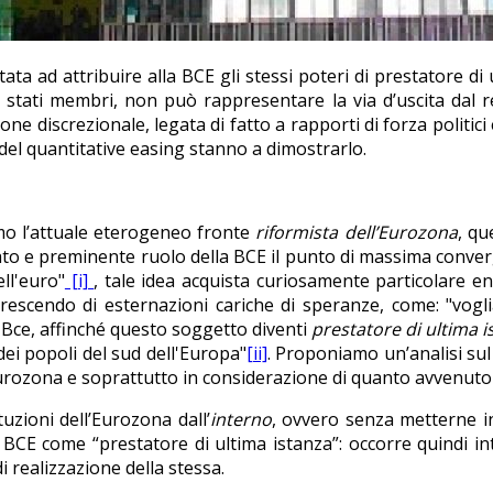
ta ad attribuire alla BCE gli stessi poteri di prestatore di u
 stati membri, non può rappresentare la via d’uscita dal re
 discrezionale, legata di fatto a rapporti di forza politici
 del quantitative easing stanno a dimostrarlo.
amo l’attuale eterogeneo fronte
riformista dell’Eurozona
, qu
ovato e preminente ruolo della BCE il punto di massima conver
ell'euro"
[i]
, tale idea acquista curiosamente particolare e
 crescendo di esternazioni cariche di speranze, come: "vogl
a Bce, affinché questo soggetto diventi
prestatore di ultima i
ei popoli del sud dell'Europa"
[ii]
. Proponiamo un’analisi sul
’Eurozona e soprattutto in considerazione di quanto avvenuto
tuzioni dell’Eurozona dall’
interno
, ovvero senza metterne i
a BCE come “prestatore di ultima istanza”: occorre quindi in
di realizzazione della stessa.