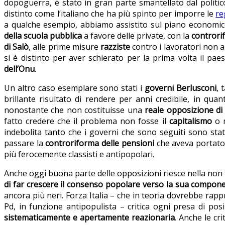
dopoguerra, è stato in gran parte smantellato dal politico
distinto come l’italiano che ha più spinto per imporre le
re
a qualche esempio, abbiamo assistito sul piano economico
della scuola pubblica
a favore delle private, con la
controri
di Salò
, alle prime misure
razziste
contro i lavoratori non 
si è distinto per aver schierato per la prima volta il pa
dell’Onu
.
Un altro caso esemplare sono stati i
governi Berlusconi
, 
brillante risultato di rendere per anni credibile, in qua
nonostante che non costituisse una
reale opposizione di 
fatto credere che il problema non fosse il
capitalismo
o 
indebolita tanto che i governi che sono seguiti sono sta
passare la
controriforma delle pensioni
che aveva portato 
più ferocemente classisti e antipopolari.
Anche oggi buona parte delle opposizioni riesce nella non f
di far crescere il consenso popolare verso la sua compon
ancora più neri. Forza Italia – che in teoria dovrebbe rap
Pd, in funzione antipopulista – critica ogni presa di po
sistematicamente e apertamente reazionaria
. Anche le cr