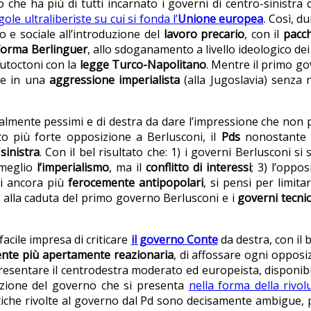
 che ha più di tutti incarnato i governi di centro-sinistra
gole ultraliberiste su cui si fonda l’
Unione europea
. Così, d
 e sociale all’introduzione del
lavoro precario
, con il
pacc
forma Berlinguer
, allo sdoganamento a livello ideologico dei 
autoctoni con la
legge Turco-Napolitano
. Mentre il primo g
ese in una
aggressione imperialista
(alla Jugoslavia) senza
talmente pessimi e di destra da dare l’impressione che non po
nto più forte opposizione a Berlusconi, il
Pds
nonostante 
sinistra
. Con il bel risultato che: 1) i governi Berlusconi s
meglio
l’imperialismo
, ma il
conflitto di interessi
; 3) l’oppo
ti ancora più
ferocemente antipopolari
, si pensi per limit
alla caduta del primo governo Berlusconi e i
governi tecnici
acile impresa di criticare
il governo Conte
da destra, con il b
ente più apertamente reazionaria
, di affossare ogni opposi
presentare il centrodestra moderato ed europeista, disponib
sizione del governo che si presenta
nella forma della rivol
itiche rivolte al governo dal Pd sono decisamente ambigue,