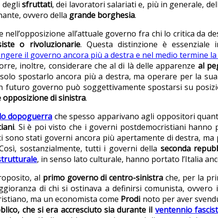
e degli
sfruttati
, dei lavoratori salariati e, più in generale, de
inante, ovvero della
grande borghesia
.
nell’opposizione all’attuale governo fra chi lo critica da de
iste o rivoluzionarie
. Questa distinzione è essenziale
gere il governo ancora più a destra e nel medio termine la
corre, inoltre, considerare che al di là delle apparenze
al pe
solo spostarlo ancora più a destra, ma operare per la sua
n futuro governo può soggettivamente spostarsi su posizio
opposizione di sinistra
.
ndo dopoguerra
che spesso apparivano agli oppositori quanto
iani
. Si è poi visto che i governi postdemocristiani hanno 
 ci sono stati governi ancora più apertamente di destra, ma 
 Così, sostanzialmente, tutti i governi della
seconda repubb
trutturale
, in senso lato culturale, hanno portato l’Italia an
roposito, al
primo governo di centro-sinistra
che, per la pri
gioranza di chi si ostinava a definirsi comunista, ovvero i
cristiano, ma un economista come
Prodi
noto per aver svendut
lico, che si era accresciuto sia durante il
ventennio fascis