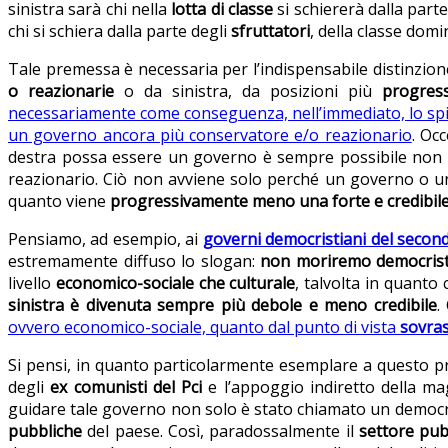
sinistra sarà chi nella
lotta di classe
si schiererà dalla part
chi si schiera dalla parte degli
sfruttatori
, della classe dom
Tale premessa è necessaria per l’indispensabile distinzione 
o reazionarie
o da sinistra, da posizioni più
progress
necessariamente come conseguenza, nell’immediato, lo spin
un governo ancora più conservatore e/o reazionario
. Oc
destra possa essere un governo è sempre possibile non 
reazionario. Ciò non avviene solo perché un governo o u
quanto viene
progressivamente meno una forte e credibile 
Pensiamo, ad esempio, ai
governi democristiani del seco
estremamente diffuso lo slogan:
non moriremo democrist
livello
economico-sociale che culturale
, talvolta in quanto
sinistra è divenuta sempre più debole e meno credibile
.
ovvero economico-sociale, quanto dal punto di vista
sovras
Si pensi, in quanto particolarmente esemplare a questo p
degli
ex comunisti del Pci
e l’appoggio indiretto della mag
guidare tale governo non solo è stato chiamato un demo
pubbliche
del paese. Così, paradossalmente il
settore pubb