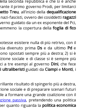
 della seconda repubblica e che si è anche
urante il primo governo Prodi, per limitarci
hetto Treu
, all’inizio della
dequalificazione
nazi-fascisti, ovvero dei cosiddetti
ragazzi
overno guidato da un ex esponente del Pci,
 nemmeno la copertura della
foglia di fico
tesse esistere nulla di più retrivo, con il
sia divenuto prima
Ds
e da ultimo
Pd
e
i sono spostati sempre più a destra; 2) si è
sizione sociale e di classe si è sempre più
arci a tre esempi al governo
Dini
, che fece
 ultraliberisti
guidati da
Ciampi
e
Monti
, i
rillante risultato di spingerlo più a destra,
zione sociale e di preparare scenari futuri
ile a formare una grande coalizione con il
uzione passiva
, pretendendo una politica
 per quanto riguarda la
politica economica