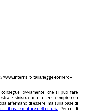
s://www.interris.it/italia/legge-fornero--
e consegue, ovviamente, che si può fare
estra
e
sinistra
non in senso
empirico o
cosa affermano di essere, ma sulla base di
isce il
reale motore della storia
. Per cui di