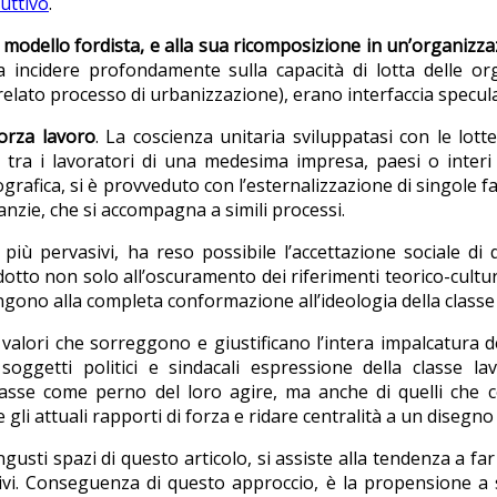
uttivo
.
odello fordista, e alla sua ricomposizione in un’organizza
a a incidere profondamente sulla capacità di lotta delle or
relato processo di urbanizzazione), erano interfaccia specul
forza lavoro
. La coscienza unitaria sviluppatasi con le lotte
ra i lavoratori di una medesima impresa, paesi o interi c
rafica, si è provveduto con l’esternalizzazione di singole fa
aranzie, che si accompagna a simili processi.
iù pervasivi, ha reso possibile l’accettazione sociale di
tto non solo all’oscuramento dei riferimenti teorico-cultura
ongono alla completa conformazione all’ideologia della class
 valori che sorreggono e giustificano l’intera impalcatura d
 soggetti politici e sindacali espressione della classe l
classe come perno del loro agire, ma anche di quelli che 
e gli attuali rapporti di forza e ridare centralità a un diseg
gusti spazi di questo articolo, si assiste alla tendenza a far
ivi. Conseguenza di questo approccio, è la propensione a su