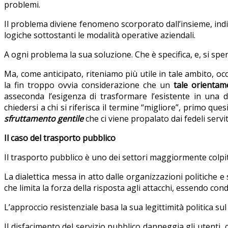
problemi.
Il problema diviene fenomeno scorporato dall’insieme, indipe
logiche sottostanti le modalità operative aziendali.
A ogni problema la sua soluzione. Che è specifica, e, si spera
Ma, come anticipato, riteniamo più utile in tale ambito, o
la fin troppo ovvia considerazione che un
tale orientam
asseconda l’esigenza di trasformare l’esistente in una
chiedersi a chi si riferisca il termine “migliore”, primo que
sfruttamento gentile
che ci viene propalato dai fedeli servit
Il caso del trasporto pubblico
Il trasporto pubblico è uno dei settori maggiormente colpit
La dialettica messa in atto dalle organizzazioni politiche e 
che limita la forza della risposta agli attacchi, essendo con
L’approccio resistenziale basa la sua legittimità politica sul 
Il disfacimento del servizio pubblico danneggia gli utenti