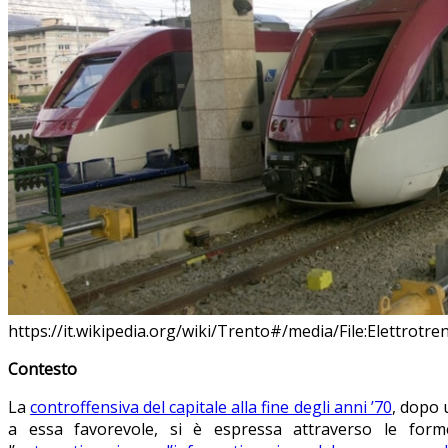
https://it.wikipedia.org/wiki/Trento#/media/File:Elettrot
Contesto
La
controffensiva del capitale alla fine degli anni ’70
, dopo 
a essa favorevole, si è espressa attraverso le forme