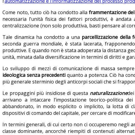
l’
automatizzazione e l’informatizzazione del processo prod
Come noto, tutto ciò ha condotto alla
frammentazione del m
necessaria l’unità fisica dei fattori produttivi, è andat
centralizzazione (non solo produttiva, basti pensare al cor
Tale dinamica ha condotto a una
parcellizzazione della 
seconda guerra mondiale, è stata lacerata, frapponendo t
produttive. E quando non è stata adoperata la distanza geog
unità, minata dalla diversificazione in termini di diritti e g
Lo sviluppo di mezzi di comunicazione di massa sempre p
ideologica senza precedenti
quanto a potenza. Ciò ha condo
più generale sterminio degli anticorpi sociali che si frapp
Le propaggini più insidiose di questa
naturalizzazione
dei
arrivano a intaccare l’impostazione teorico-politica dei
abbandonato, in modo esplicito o implicito, la lotta di 
dispositivi di comando del capitale, per cercare di modificar
In termini generali, di cui certo non ci occuperemo negli an
classe dominante, ancorché riempiti di contenuti alternat