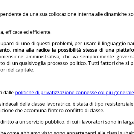
ndente da una sua collocazione interna alle dinamiche sociali.
, efficace ed efficiente.
ccuparci di uno di questi problemi, per usare il linguaggio 
ento, mina alla radice la possibilità stessa di una piattaf
 dimensione amministrativa, che va semplicemente governa
sito di un qualsivoglia processo politico. Tutti fattori che s
ori del capitale.
i dalle
politiche di privatizzazione connesse col più general
sindacali della classe lavoratrice, è stata di tipo resistenzial
dizione che accomuna l’intero conflitto di classe.
diritto a un servizio pubblico, di cui i lavoratori sono in larga
, che come abbiamo visto sono appartenenti alle classi suba