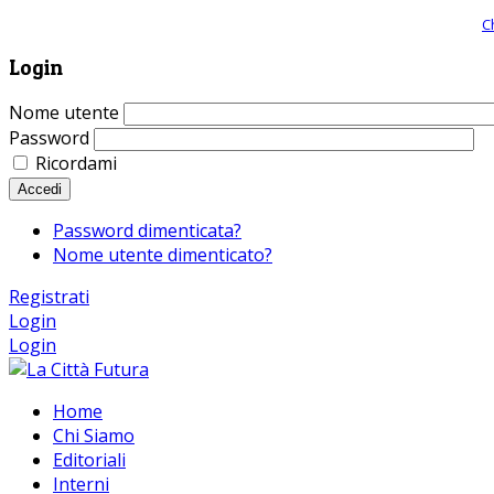
Giornale comunista online, libera informazione ed approfondimento |
C
Login
Nome utente
Password
Ricordami
Accedi
Password dimenticata?
Nome utente dimenticato?
Registrati
Login
Login
Home
Chi Siamo
Editoriali
Interni