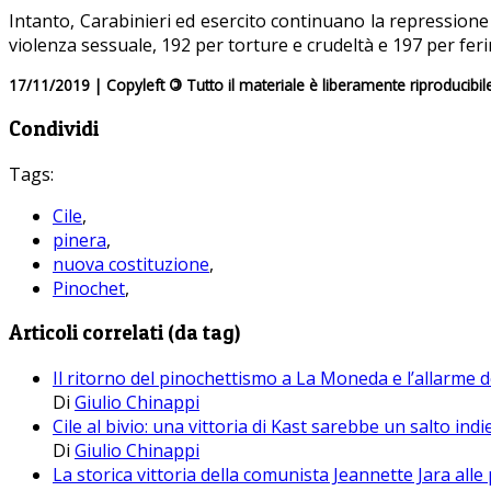
Intanto, Carabinieri ed esercito continuano la repressione
violenza sessuale, 192 per torture e crudeltà e 197 per fer
17/11/2019 | Copyleft
©
Tutto il materiale è liberamente riproducibil
Condividi
Tags:
Cile
,
pinera
,
nuova costituzione
,
Pinochet
,
Articoli correlati (da tag)
Il ritorno del pinochettismo a La Moneda e l’allarme
Di
Giulio Chinappi
Cile al bivio: una vittoria di Kast sarebbe un salto indi
Di
Giulio Chinappi
La storica vittoria della comunista Jeannette Jara alle 