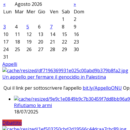
«
Agosto 2026
»
Lun
Mar
Mer
Gio
Ven
Sab
Dom
1
2
3
4
5
6
7
8
9
10
11
12
13
14
15
16
17
18
19
20
21
22
23
24
25
26
27
28
29
30
31
Appelli
Un appello per fermare il genocidio in Palestina
Qui il link per sottoscrivere l’appello
bit.ly/AppelloONU
Opp
Rifiutiamo le armi
18/07/2025
Dibattito