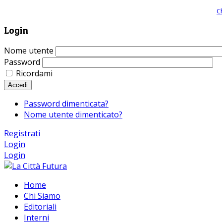
Giornale comunista online, libera informazione ed approfondimento |
C
Login
Nome utente
Password
Ricordami
Accedi
Password dimenticata?
Nome utente dimenticato?
Registrati
Login
Login
Home
Chi Siamo
Editoriali
Interni