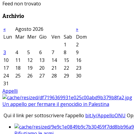
Feed non trovato
Archivio
«
Agosto 2026
»
Lun
Mar
Mer
Gio
Ven
Sab
Dom
1
2
3
4
5
6
7
8
9
10
11
12
13
14
15
16
17
18
19
20
21
22
23
24
25
26
27
28
29
30
31
Appelli
Un appello per fermare il genocidio in Palestina
Qui il link per sottoscrivere l’appello
bit.ly/AppelloONU
Opp
Rifiutiamo le armi