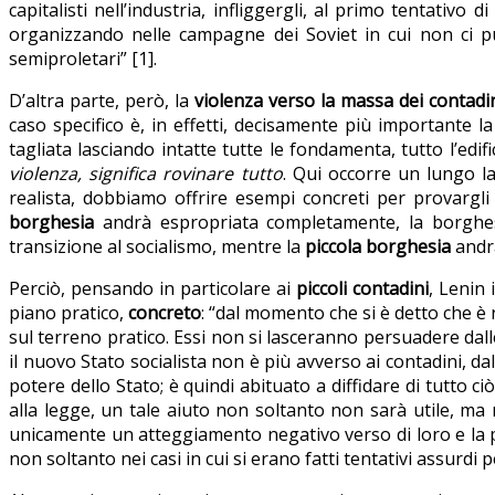
capitalisti nell’industria, infliggergli, al primo tentativ
organizzando nelle campagne dei Soviet in cui non ci può
semiproletari” [1].
D’altra parte, però, la
violenza verso la massa dei contadi
caso specifico è, in effetti, decisamente più importante l
tagliata lasciando intatte tutte le fondamenta, tutto l’edific
violenza, significa rovinare tutto
. Qui occorre un lungo l
realista, dobbiamo offrire esempi concreti per provargli 
borghesia
andrà espropriata completamente, la borgh
transizione al socialismo, mentre la
piccola borghesia
andrà
Perciò, pensando in particolare ai
piccoli contadini
, Lenin 
piano pratico,
concreto
: “dal momento che si è detto che è 
sul terreno pratico. Essi non si lasceranno persuadere dalle
il nuovo Stato socialista non è più avverso ai contadini, d
potere dello Stato; è quindi abituato a diffidare di tutto 
alla legge, un tale aiuto non soltanto non sarà utile, m
unicamente un atteggiamento negativo verso di loro e la pa
non soltanto nei casi in cui si erano fatti tentativi assurdi 