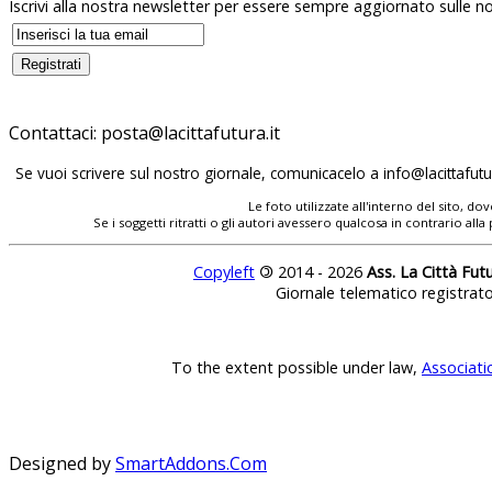
Iscrivi alla nostra newsletter per essere sempre aggiornato sulle no
Contattaci:
posta@lacittafutura.it
Se vuoi scrivere sul nostro giornale, comunicacelo a
info@lacittafutur
Le foto utilizzate all'interno del sito, 
Se i soggetti ritratti o gli autori avessero qualcosa in contrario
Copyleft
©
2014 - 2026
Ass. La Città Fut
Giornale telematico registrat
To the extent possible under law,
Associati
Designed by
SmartAddons.Com