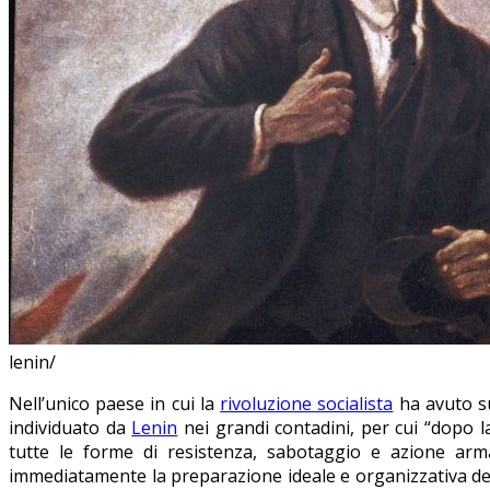
lenin/
Nell’unico paese in cui la
rivoluzione socialista
ha avuto s
individuato da
Lenin
nei grandi contadini, per cui
“dopo la
tutte le forme di resistenza, sabotaggio e azione arm
immediatamente la preparazione ideale e organizzativa del