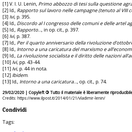
[1] V. I. U. Lenin,
Primo abbozzo di tesi sulla questione agr
[2] Id.,
Rapporto sul lavoro nelle campagne (tenuto al VIII 
[3]
Ivi
, p. 395.
[4] Id.,
Discordo al I congresso delle comuni e delle artel ag
[5] Id.,
Rapporto
…, in op. cit., p. 397.
[6]
Ivi
, p. 387.
[7] Id.,
Per il quarto anniversario della rivoluzione d’ottobr
[8] Id.,
Intorno a una caricatura del marxismo e all’econom
[9] Id.,
La rivoluzione socialista e il diritto delle nazioni all
[10]
Ivi
, pp. 43-44.
[11]
Ivi
, p. 44 in nota.
[12]
Ibidem
.
[13] Id.,
Intorno a una caricatura
…, op. cit., p. 74.
29/02/2020 | Copyleft
©
Tutto il materiale è liberamente riproducibil
Credits: https://www.ilpost.it/2014/01/21/vladimir-lenin/
Condividi
Tags: