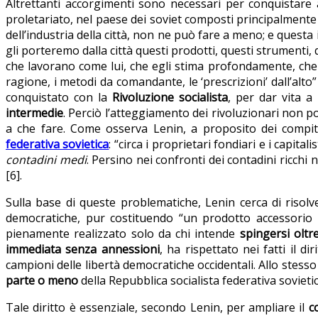
Altrettanti accorgimenti sono necessari per conquistare
proletariato, nel paese dei soviet composti principalmente
dell’industria della città, non ne può fare a meno; e questa
gli porteremo dalla città questi prodotti, questi strumenti, 
che lavorano come lui, che egli stima profondamente, che s
ragione, i metodi da comandante, le ‘prescrizioni’ dall’alt
conquistato con la
Rivoluzione socialista
, per dar vita a
intermedie
. Perciò l’atteggiamento dei rivoluzionari non 
a che fare. Come osserva Lenin, a proposito dei compiti 
federativa sovietica
: “circa i proprietari fondiari e i capita
contadini medi
. Persino nei confronti dei contadini ricchi
[6].
Sulla base di queste problematiche, Lenin cerca di risolve
democratiche, pur costituendo “un prodotto accessorio de
pienamente realizzato solo da chi intende
spingersi oltr
immediata senza annessioni
, ha rispettato nei fatti il 
campioni delle libertà democratiche occidentali. Allo stesso 
parte o meno
della Repubblica socialista federativa sovietic
Tale diritto è essenziale, secondo Lenin, per ampliare il
c