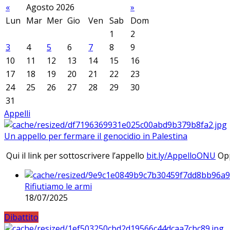
«
Agosto 2026
»
Lun
Mar
Mer
Gio
Ven
Sab
Dom
1
2
3
4
5
6
7
8
9
10
11
12
13
14
15
16
17
18
19
20
21
22
23
24
25
26
27
28
29
30
31
Appelli
Un appello per fermare il genocidio in Palestina
Qui il link per sottoscrivere l’appello
bit.ly/AppelloONU
Opp
Rifiutiamo le armi
18/07/2025
Dibattito