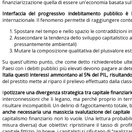
finanziarizzazione quella di essere un'economia basata sul
Interfaccia del progressivo indebitamento pubblico è la
internazionale. Il fenomeno permette di raggiungere contes
Spostare nel tempo e nello spazio le contraddizioni i
Assecondare la tendenza dello sviluppo capitalistico 
pressantemente ambientali)
Mutare la composizione qualitativa del plusvalore es
Su quest'ultimo punto, che come detto richiederebbe ulter
Paesi con i debiti pubblici più elevati devono pagare ai deten
Italia questi interessi ammontano al 5% del PIL, risultand
del prestito mette al riparo il prelievo effettuato dalla cla
I
potizzare una divergenza strategica tra capitale finanziari
interconnessioni che li legano, ma perché proprio in ter
risultare incompatibili. Un delirio di fagocitamento totale,
anche necessaria una massiccia svalutazione del capitale 
capitalismo finanziario non lo vuole. Una lettura probabi
misura diversa) due obiettivi: ripristinare il tasso di pro
capitale fittizio. In breve, i capitalisti si rifiutano di “real