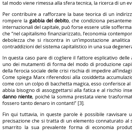
tal modo viene rimessa alla sfera tecnica, la ricerca di un e
Per contribuire a rafforzare la base teorica di un indiriz
rompere la
gabbia del debito
, che condiziona pesantement
internazionali del capitale, può forse essere utile sofferm
che “nel capitalismo finanziarizzato, l’economia contempora
debolezza che si riscontra in un’impostazione analitica
contraddizioni del sistema capitalistico in una sua degene
In questa caso pare di cogliere il fattore esplicativo del
uno dei mutamenti di forma del modo di produzione capita
della ferocia sociale delle crisi rischia di impedire all’in
Come spiega Marx riferendosi alla cosiddetta accumulazion
come con un colpo di bacchetta magica, esso conferisce al d
abbia bisogno di assoggettarsi alla fatica e al rischio ins
danno niente
, poiché la somma prestata viene trasformat
fossero tanto denaro in contanti” [3].
Fin qui tuttavia, in queste parole è possibile ravvisare u
precisazione che si tratta di un elemento connaturato al 
smarrito la sua prevalente forma di economia produtt