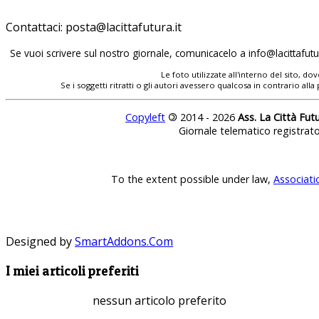
Contattaci:
posta@lacittafutura.it
Se vuoi scrivere sul nostro giornale, comunicacelo a
info@lacittafutur
Le foto utilizzate all'interno del sito, 
Se i soggetti ritratti o gli autori avessero qualcosa in contrario
Copyleft
©
2014 - 2026
Ass. La Città Fut
Giornale telematico registrat
To the extent possible under law,
Associati
Designed by
SmartAddons.Com
I miei articoli preferiti
nessun articolo preferito