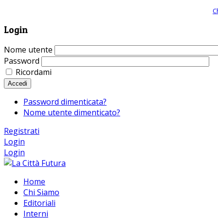
Giornale comunista online, libera informazione ed approfondimento |
C
Login
Nome utente
Password
Ricordami
Accedi
Password dimenticata?
Nome utente dimenticato?
Registrati
Login
Login
Home
Chi Siamo
Editoriali
Interni