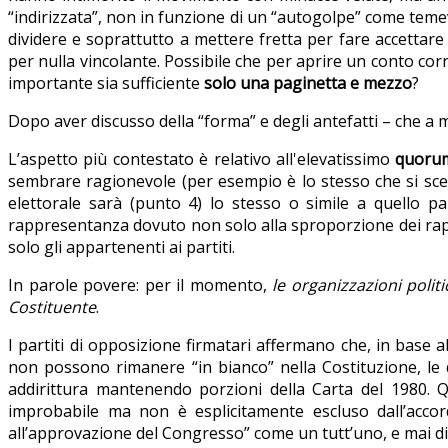
“indirizzata”, non in funzione di un “autogolpe” come t
dividere e soprattutto a mettere fretta per fare accettare
per nulla vincolante. Possibile che per aprire un conto cor
importante sia sufficiente
solo una paginetta e mezzo
?
Dopo aver discusso della “forma” e degli antefatti – che a 
L’aspetto più contestato è relativo all'elevatissimo
quorum
sembrare ragionevole (per esempio è lo stesso che si scel
elettorale sarà (punto 4) lo stesso o simile a quello p
rappresentanza dovuto non solo alla sproporzione dei rappo
solo gli appartenenti ai partiti.
In parole povere: per il momento,
le organizzazioni poli
Costituente
.
I partiti di opposizione firmatari affermano che, in base 
non possono rimanere “in bianco” nella Costituzione, le q
addirittura mantenendo porzioni della Carta del 1980. Qu
improbabile ma non è esplicitamente escluso dall’accor
all’approvazione del Congresso” come un tutt’uno, e mai d