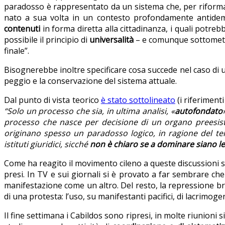
paradosso è rappresentato da un sistema che, per riformar
nato a sua volta in un contesto profondamente antidemoc
contenuti
in forma diretta alla cittadinanza, i quali potreb
possibile il principio di
universalità
– e comunque sottometten
finale”.
Bisognerebbe inoltre specificare cosa succede nel caso di u
peggio e la conservazione del sistema attuale.
Dal punto di vista teorico
è stato sottolineato
(i riferimenti
“Solo un processo che sia, in ultima analisi, «
autofondato
processo che nasce per decisione di un organo preesis
originano spesso un paradosso logico, in ragione del tent
istituti giuridici, sicché
non è chiaro se a dominare siano le
Come ha reagito il movimento cileno a queste discussioni sv
presi. In TV e sui giornali si è provato a far sembrare che 
manifestazione come un altro. Del resto, la repressione bru
di una protesta: l’uso, su manifestanti pacifici, di lacrimoge
Il fine settimana i Cabildos sono ripresi, in molte riunioni 