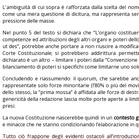
L'ambiguità di cui sopra è rafforzata dalla scelta del n
come una mera questione di dicitura, ma rappresenta senz
pressione delle masse.
Nel punto 5 del testo si dichiara che “L’organo costitue
competenze ed attribuzioni degli altri organi e poteri dell
ut des”, potrebbe anche portare a non riuscire a modifica
Corte Costituzionale; si potrebbero addirittura permett
dichiarato è un altro – limitare i poteri dalla “Convenzione
bilanciamento di poteri si specifichi come limitarne uno solo 
Concludendo e riassumendo: il quorum, che sarebbe anc
rappresentate solo forze minoritarie (l’80% o più del mo
dello stesso, la “prima mossa” è affidata alle forze di destr
genericità della redazione lascia molte porte aperte a lim
presi.
La nuova Costituzione nascerebbe quindi in un
contesto 
e minacce che ne stanno condizionando l’elaborazione in q
Tutto ciò frappone degli evidenti ostacoli all’introduz