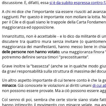
discussione. E, difatti, essa
si è da subito espressa contro l
A chi mi dice che l'importante sia essere riusciti ad avanz
raggiunti. Per questo è importante non mollare la lotta. No
per il Cile e di quali siano le trappole della Carta Fondam
maggioranza ed opposizione.
Innanzitutto, non è accettabile - e lo dico da militante di u
discutere tra quattro mura senza invitare (o quantomeno
maggioranza dei manifestanti, hanno messo bene in chiaro
delle persone non hanno votato
; una maggioranza finora “s
potremmo definire senza timori “precostituente”.
Grave inoltre la “bassezza” (anche se in qualche modo gius
da gravi responsabilità sulla struttura di massima del docu
Un altro aspetto importante di cui tenere conto è che la g
minacce
. Già conoscete le violazioni ai diritti umani
di cui 
non possono essere provate. Ma a ciò possono essere aggiun
Col senno di poi, sembra che certe storie siano state fatt
hanno intimorito il movimento con minacce velate, ma a