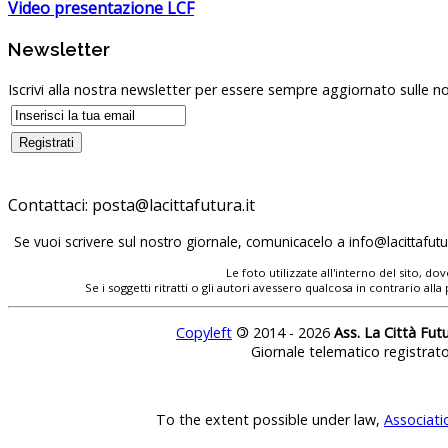
Video presentazione LCF
Newsletter
Iscrivi alla nostra newsletter per essere sempre aggiornato sulle no
Contattaci:
posta@lacittafutura.it
Se vuoi scrivere sul nostro giornale, comunicacelo a
info@lacittafutur
Le foto utilizzate all'interno del sito, 
Se i soggetti ritratti o gli autori avessero qualcosa in contrario
Copyleft
©
2014 - 2026
Ass. La Città Fut
Giornale telematico registrat
To the extent possible under law,
Associati