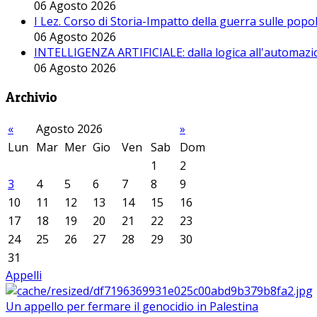
06 Agosto 2026
I Lez. Corso di Storia-Impatto della guerra sulle pop
06 Agosto 2026
INTELLIGENZA ARTIFICIALE: dalla logica all'automazio
06 Agosto 2026
Archivio
«
Agosto 2026
»
Lun
Mar
Mer
Gio
Ven
Sab
Dom
1
2
3
4
5
6
7
8
9
10
11
12
13
14
15
16
17
18
19
20
21
22
23
24
25
26
27
28
29
30
31
Appelli
Un appello per fermare il genocidio in Palestina