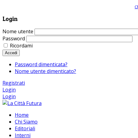
Giornale comunista online, libera informazione ed approfondimento |
C
Login
Nome utente
Password
Ricordami
Accedi
Password dimenticata?
Nome utente dimenticato?
Registrati
Login
Login
Home
Chi Siamo
Editoriali
Interni