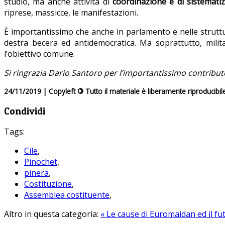
studio, ma anche attività di
coordinazione e di sistemati
riprese, massicce, le manifestazioni.
È importantissimo che anche in parlamento e nelle strutture
destra becera ed antidemocratica. Ma soprattutto, mili
l’obiettivo comune.
Si ringrazia Dario Santoro per l’importantissimo contributo a
24/11/2019 | Copyleft
©
Tutto il materiale è liberamente riproducibil
Condividi
Tags:
Cile
,
Pinochet
,
pinera
,
Costituzione
,
Assemblea costituente
,
Altro in questa categoria:
« Le cause di Euromaidan ed il fut