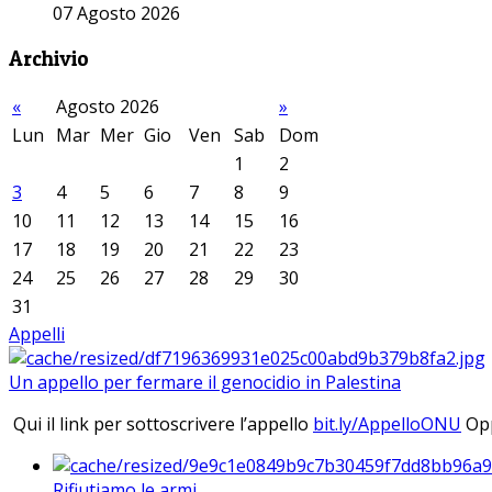
07 Agosto 2026
Archivio
«
Agosto 2026
»
Lun
Mar
Mer
Gio
Ven
Sab
Dom
1
2
3
4
5
6
7
8
9
10
11
12
13
14
15
16
17
18
19
20
21
22
23
24
25
26
27
28
29
30
31
Appelli
Un appello per fermare il genocidio in Palestina
Qui il link per sottoscrivere l’appello
bit.ly/AppelloONU
Opp
Rifiutiamo le armi