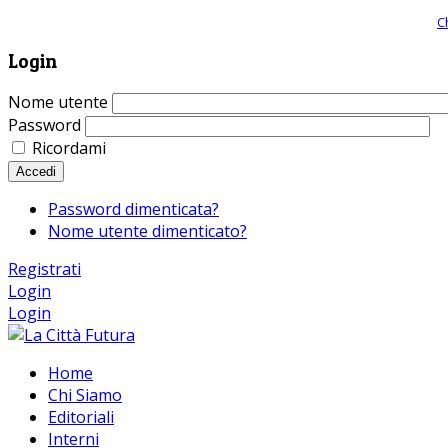
Giornale comunista online, libera informazione ed approfondimento |
C
Login
Nome utente
Password
Ricordami
Accedi
Password dimenticata?
Nome utente dimenticato?
Registrati
Login
Login
Home
Chi Siamo
Editoriali
Interni