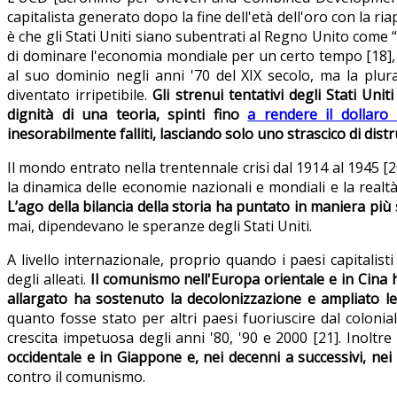
capitalista generato dopo la fine dell'età dell'oro con la ri
è che gli Stati Uniti siano subentrati al Regno Unito com
di dominare l'economia mondiale per un certo tempo [18], 
al suo dominio negli anni '70 del XIX secolo, ma la plur
diventato irripetibile.
Gli strenui tentativi degli Stati Un
dignità di una teoria, spinti fino
a rendere il dollaro 
inesorabilmente falliti, lasciando solo uno strascico di dist
Il mondo entrato nella trentennale crisi dal 1914 al 1945 [
la dinamica delle economie nazionali e mondiali e la real
L’ago della bilancia della storia ha puntato in maniera pi
mai, dipendevano le speranze degli Stati Uniti.
A livello internazionale, proprio quando i paesi capitalist
degli alleati.
Il comunismo nell'Europa orientale e in Cina h
allargato ha sostenuto la decolonizzazione e ampliato le 
quanto fosse stato per altri paesi fuoriuscire dal colonial
crescita impetuosa degli anni '80, '90 e 2000 [21]. Inoltre
occidentale e in Giappone e, nei decenni a successivi, nei 
contro il comunismo.