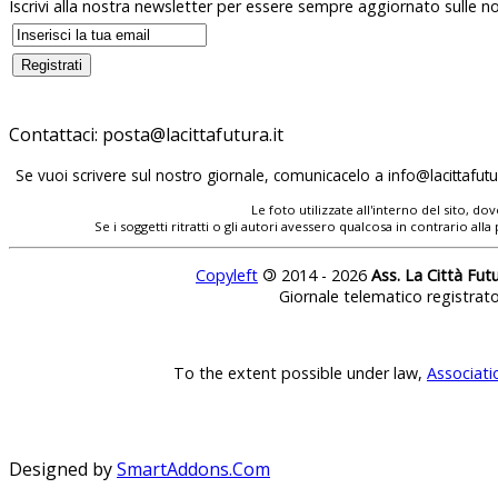
Iscrivi alla nostra newsletter per essere sempre aggiornato sulle no
Contattaci:
posta@lacittafutura.it
Se vuoi scrivere sul nostro giornale, comunicacelo a
info@lacittafutur
Le foto utilizzate all'interno del sito, 
Se i soggetti ritratti o gli autori avessero qualcosa in contrario
Copyleft
©
2014 - 2026
Ass. La Città Fut
Giornale telematico registrat
To the extent possible under law,
Associati
Designed by
SmartAddons.Com