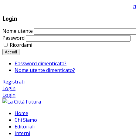
Giornale comunista online, libera informazione ed approfondimento |
C
Login
Nome utente
Password
Ricordami
Accedi
Password dimenticata?
Nome utente dimenticato?
Registrati
Login
Login
Home
Chi Siamo
Editoriali
Interni