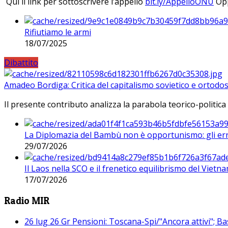
Qui il link per sottoscrivere l’appello
bit.ly/AppelloONU
Opp
Rifiutiamo le armi
18/07/2025
Dibattito
Amadeo Bordiga: Critica del capitalismo sovietico e ortodos
Il presente contributo analizza la parabola teorico-politica
La Diplomazia del Bambù non è opportunismo: gli erro
29/07/2026
Il Laos nella SCO e il frenetico equilibrismo del Vietna
17/07/2026
Radio MIR
26 lug 26 Gr Pensioni: Toscana-Spi/"Ancora attivi"; Ba