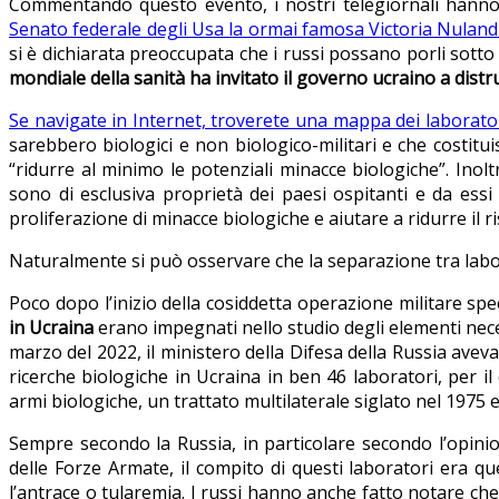
Commentando questo evento, i nostri telegiornali hanno a
Senato federale degli Usa la ormai famosa Victoria Nuland 
si è dichiarata preoccupata che i russi possano porli sotto
mondiale della sanità ha invitato il governo ucraino a dist
Se navigate in Internet, troverete una mappa dei laboratori 
sarebbero biologici e non biologico-militari e che costitu
“ridurre al minimo le potenziali minacce biologiche”. Inolt
sono di esclusiva proprietà dei paesi ospitanti e da essi ge
proliferazione di minacce biologiche e aiutare a ridurre il 
Naturalmente si può osservare che la separazione tra labor
Poco dopo l’inizio della cosiddetta operazione militare s
in Ucraina
erano impegnati nello studio degli elementi neces
marzo del 2022, il ministero della Difesa della Russia av
ricerche biologiche in Ucraina in ben 46 laboratori, per il 
armi biologiche, un trattato multilaterale siglato nel 1975 e
Sempre secondo la Russia, in particolare secondo l’opinion
delle Forze Armate, il compito di questi laboratori era que
l’antrace o tularemia. I russi hanno anche fatto notare ch