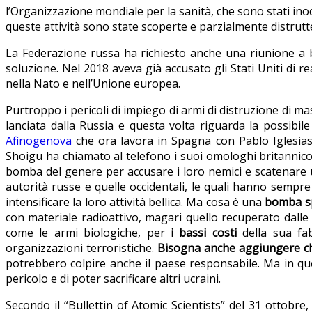
l’Organizzazione mondiale per la sanità, che sono stati inocu
queste attività sono state scoperte e parzialmente distrutt
La Federazione russa ha richiesto anche una riunione a 
soluzione. Nel 2018 aveva già accusato gli Stati Uniti di r
nella Nato e nell’Unione europea.
Purtroppo i pericoli di impiego di armi di distruzione di m
lanciata dalla Russia e questa volta riguarda la possibil
Afinogenova
che ora lavora in Spagna con Pablo Iglesias. I
Shoigu ha chiamato al telefono i suoi omologhi britannico
bomba del genere per accusare i loro nemici e scatenare u
autorità russe e quelle occidentali, le quali hanno sempr
intensificare la loro attività bellica. Ma cosa è una
bomba s
con materiale radioattivo, magari quello recuperato dalle 
come le armi biologiche, per
i bassi costi
della sua fa
organizzazioni terroristiche.
Bisogna anche aggiungere ch
potrebbero colpire anche il paese responsabile. Ma in qu
pericolo e di poter sacrificare altri ucraini.
Secondo il “Bullettin of Atomic Scientists” del 31 ottobre,