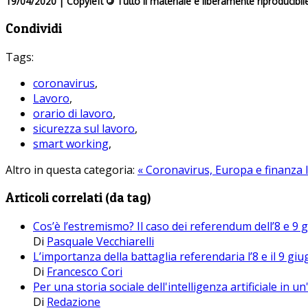
19/04/2020 | Copyleft
©
Tutto il materiale è liberamente riproducibil
Condividi
Tags:
coronavirus
,
Lavoro
,
orario di lavoro
,
sicurezza sul lavoro
,
smart working
,
Altro in questa categoria:
« Coronavirus, Europa e finanza
Articoli correlati (da tag)
Cos’è l’estremismo? Il caso dei referendum dell’8 e 9 
Di
Pasquale Vecchiarelli
L’importanza della battaglia referendaria l’8 e il 9 gi
Di
Francesco Cori
Per una storia sociale dell'intelligenza artificiale in
Di
Redazione