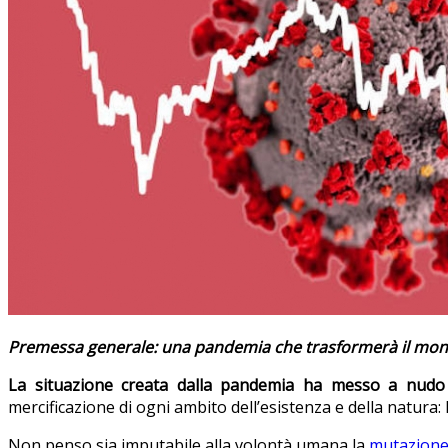
Premessa generale: una pandemia che trasformerà il mo
La situazione creata dalla pandemia ha messo a nud
mercificazione di ogni ambito dell’esistenza e della natura: 
Non penso sia imputabile alla volontà umana la
mutazione