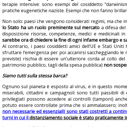
terapie intensive: sono esempi del cosiddetto “darwinism
pratiche eugenetiche naziste. Esempi che non fanno brillar
Non solo: paesi che vengono considerati regimi, ma che in 
lo Stato ha un ruolo preminente sul mercato
a difesa del
disposizione risorse, competenze, medici e medicinali in
sarebbe ora di chiedere la fine di ogni infame embargo e 
Al contrario, i paesi cosiddetti amici dell’UE e Stati Uni
sfruttare l’emergenza per poi accanirsi saccheggiando le no
previste) rischia di essere un’ulteriore corda al collo del
patrimonio pubblico, tagli della spesa pubblica)
non sospend
Siamo tutti sulla stessa barca?
Ognuno sul pianeta è esposto al virus, e in questo moment
miserabili, cittadini e campagnoli sono tutti passibili di
privilegiati possono accedere ai controlli (tamponi) an
potuto essere controllate prima che si ammalassero; ino
non necessarie ed essenziali) sono stati costretti a contin
turni in cui il
distanziamento sociale è stato praticamente 