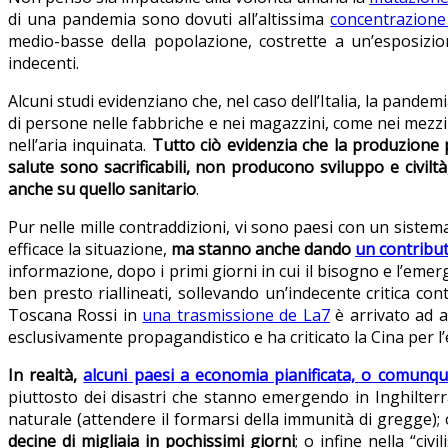
di una pandemia sono dovuti all’altissima
concentrazione
medio-basse della popolazione, costrette a un’esposizio
indecenti.
Alcuni studi evidenziano che, nel caso dell’Italia, la pande
di persone nelle fabbriche e nei magazzini, come nei mezzi d
nell’aria inquinata.
Tutto ciò evidenzia che la produzione 
salute sono sacrificabili, non producono sviluppo e civi
anche su quello sanitario
.
Pur nelle mille contraddizioni, vi sono paesi con un siste
efficace la situazione,
ma stanno anche dando
un contribut
informazione, dopo i primi giorni in cui il bisogno e l’eme
ben presto riallineati, sollevando un’indecente critica contr
Toscana Rossi in
una trasmissione de La7
è arrivato ad a
esclusivamente propagandistico e ha criticato la Cina per l’
In realtà,
alcuni paesi a economia pianificata, o comunq
piuttosto dei disastri che stanno emergendo in Inghilterr
naturale (attendere il formarsi della immunità di gregge)
decine di migliaia in pochissimi giorni
; o infine nella “civ