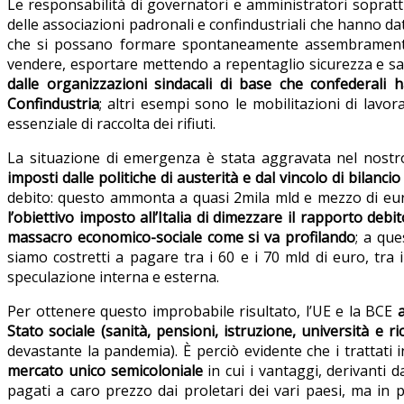
Le responsabilità di governatori e amministratori sopratt
delle associazioni padronali e confindustriali che hanno dat
che si possano formare spontaneamente assembramenti r
vendere, esportare mettendo a repentaglio sicurezza e salut
dalle organizzazioni sindacali di base che confederali
Confindustria
; altri esempi sono le mobilitazioni di lavor
essenziale di raccolta dei rifiuti.
La situazione di emergenza è stata aggravata nel nost
imposti dalle politiche di austerità e dal vincolo di bilancio
debito: questo ammonta a quasi 2mila mld e mezzo di euro
l’obiettivo imposto all’Italia di dimezzare il rapporto deb
massacro economico-sociale come si va profilando
; a que
siamo costretti a pagare tra i 60 e i 70 mld di euro, tra i
speculazione interna e esterna.
Per ottenere questo improbabile risultato, l’UE e la BCE
Stato sociale (sanità, pensioni, istruzione, università e ri
devastante la pandemia). È perciò evidente che i trattati
mercato unico semicoloniale
in cui i vantaggi, derivanti 
pagati a caro prezzo dai proletari dei vari paesi, ma in p