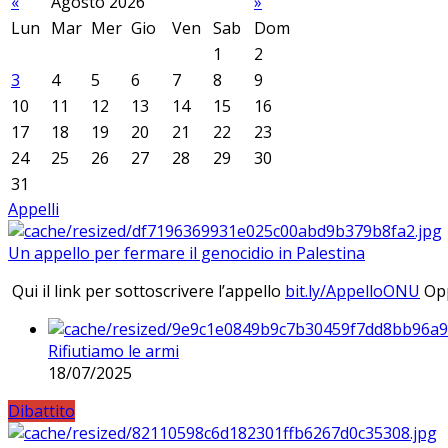
«
Agosto 2026
»
Lun
Mar
Mer
Gio
Ven
Sab
Dom
1
2
3
4
5
6
7
8
9
10
11
12
13
14
15
16
17
18
19
20
21
22
23
24
25
26
27
28
29
30
31
Appelli
Un appello per fermare il genocidio in Palestina
Qui il link per sottoscrivere l’appello
bit.ly/AppelloONU
Opp
Rifiutiamo le armi
18/07/2025
Dibattito