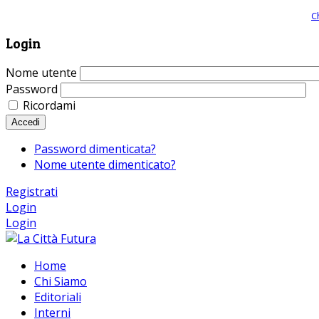
Giornale comunista online, libera informazione ed approfondimento |
C
Login
Nome utente
Password
Ricordami
Accedi
Password dimenticata?
Nome utente dimenticato?
Registrati
Login
Login
Home
Chi Siamo
Editoriali
Interni