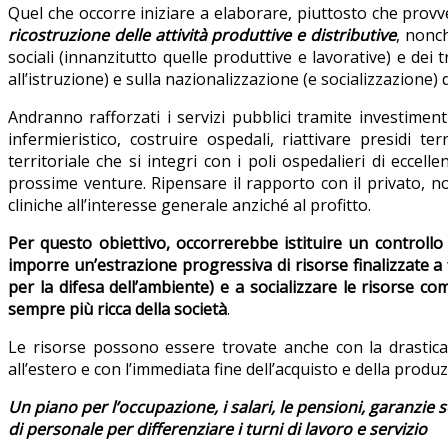
Quel che occorre iniziare a elaborare, piuttosto che prov
ricostruzione delle attività produttive e distributive
, nonc
sociali (innanzitutto quelle produttive e lavorative) e dei t
all’istruzione) e sulla nazionalizzazione (e socializzazione) d
Andranno rafforzati i servizi pubblici tramite investime
infermieristico, costruire ospedali, riattivare presidi t
territoriale che si integri con i poli ospedalieri di eccel
prossime venture. Ripensare il rapporto con il privato, n
cliniche all’interesse generale anziché al profitto.
Per questo obiettivo, occorrerebbe istituire un controllo ce
imporre un’estrazione progressiva di risorse finalizzate a f
per la difesa dell’ambiente) e a socializzare le risorse c
sempre più ricca della società
.
Le risorse possono essere trovate anche con la drastica rid
all’estero e con l’immediata fine dell’acquisto e della produz
Un piano per l’occupazione, i salari, le pensioni, garanzie soc
di personale per differenziare i turni di lavoro e servizio