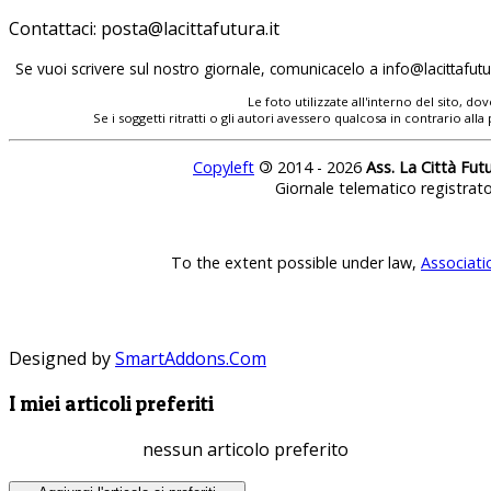
Contattaci:
posta@lacittafutura.it
Se vuoi scrivere sul nostro giornale, comunicacelo a
info@lacittafutur
Le foto utilizzate all'interno del sito, 
Se i soggetti ritratti o gli autori avessero qualcosa in contrario
Copyleft
©
2014 - 2026
Ass. La Città Fut
Giornale telematico registrat
To the extent possible under law,
Associati
Designed by
SmartAddons.Com
I miei articoli preferiti
nessun articolo preferito