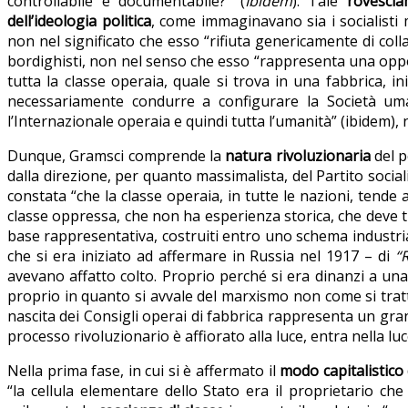
controllabile e documentabile?” (
Ibidem
). Tale
rovescia
dell’ideologia politica
, come immaginavano sia i socialisti 
non nel significato che esso “rifiuta genericamente di coll
bordighisti, non nel senso che esso “rappresenta una oppo
tutta la classe operaia, quale si trova in una fabbrica,
necessariamente condurre a configurare la Società um
l’Internazionale operaia e quindi tutta l’umanità” (ibidem), 
Dunque, Gramsci comprende la
natura rivoluzionaria
del p
dalla direzione, per quanto massimalista, del Partito social
constata “che la classe operaia, in tutte le nazioni, tende 
classe oppressa, che non ha esperienza storica, che deve tu
base rappresentativa, costruiti entro uno schema industria
che si era iniziato ad affermare in Russia nel 1917 – di
“
avevano affatto colto. Proprio perché si era dinanzi a un
proprio in quanto si avvale del marxismo non come si trat
nascita dei Consigli operai di fabbrica rappresenta un gran
processo rivoluzionario è affiorato alla luce, entra nella l
Nella prima fase, in cui si è affermato il
modo capitalistico
“la cellula elementare dello Stato era il proprietario che