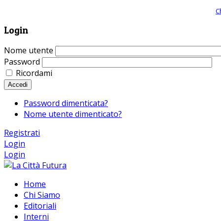
Giornale comunista online, libera informazione ed approfondimento |
C
Login
Nome utente
Password
Ricordami
Accedi
Password dimenticata?
Nome utente dimenticato?
Registrati
Login
Login
Home
Chi Siamo
Editoriali
Interni