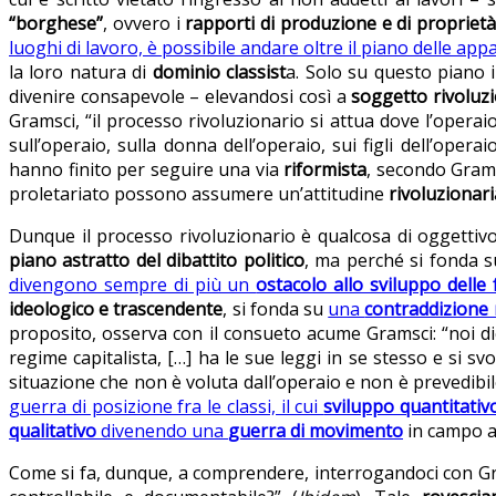
“borghese”
, ovvero i
rapporti di produzione e di proprietà
luoghi di lavoro, è possibile andare oltre il piano delle app
la loro natura di
dominio classist
a. Solo su questo piano 
divenire consapevole – elevandosi così a
soggetto rivoluz
Gramsci, “il processo rivoluzionario si attua dove l’operaio
sull’operaio, sulla donna dell’operaio, sui figli dell’operaio
hanno finito per seguire una via
riformista
, secondo Gram
proletariato possono assumere un’attitudine
rivoluzionari
Dunque il processo rivoluzionario è qualcosa di oggettivo
piano astratto del dibattito politico
, ma perché si fonda s
divengono sempre di più un
ostacolo allo sviluppo delle
ideologico e trascendente
, si fonda su
una
contraddizione 
proposito, osserva con il consueto acume Gramsci: “noi d
regime capitalista, […] ha le sue leggi in se stesso e si sv
situazione che non è voluta dall’operaio e non è prevedibile
guerra di posizione fra le classi, il cui
sviluppo quantitativ
qualitativo
divenendo una
guerra di movimento
in campo a
Come si fa, dunque, a comprendere, interrogandoci con Grams