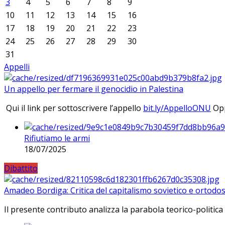
3
4
5
6
7
8
9
10
11
12
13
14
15
16
17
18
19
20
21
22
23
24
25
26
27
28
29
30
31
Appelli
Un appello per fermare il genocidio in Palestina
Qui il link per sottoscrivere l’appello
bit.ly/AppelloONU
Opp
Rifiutiamo le armi
18/07/2025
Dibattito
Amadeo Bordiga: Critica del capitalismo sovietico e ortodos
Il presente contributo analizza la parabola teorico-politica