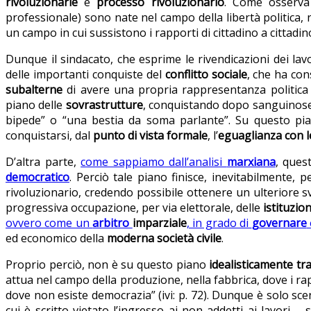
rivoluzionarie
e
processo rivoluzionario
. Come osserva 
professionale) sono nate nel campo della libertà politica
un campo in cui sussistono i rapporti di cittadino a cittadino
Dunque il sindacato, che esprime le rivendicazioni dei lav
delle importanti conquiste del
conflitto sociale
, che ha con
subalterne
di avere una propria rappresentanza politica e
piano delle
sovrastrutture
, conquistando dopo sanguinose
bipede” o “una bestia da soma parlante”. Su questo piano
conquistarsi, dal
punto di vista formale
, l’
eguaglianza con l
D’altra parte,
come sappiamo dall’analisi
marxiana
, ques
democratico
. Perciò tale piano finisce, inevitabilmente, p
rivoluzionario, credendo possibile ottenere un ulteriore sv
progressiva occupazione, per via elettorale, delle
istituzion
ovvero come un
arbitro
imparziale
, in grado di
governare
ed economico della
moderna società civile
.
Proprio perciò, non è su questo piano
idealisticamente tr
attua nel campo della produzione, nella fabbrica, dove i ra
dove non esiste democrazia” (ivi: p. 72). Dunque è solo s
cui è scritto vietato l’ingresso ai non addetti ai lavori – 