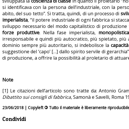
sviluppata la
coscienza di classe
in quanto il proletario “no
si identificava con la persona dell’industriale, con la pe
abito, del suo tetto”. Si tratta, quindi, di un processo di
svi
imperialista
, “il potere industriale di ogni fabbrica si stacc
sviluppo necessario del modo capitalistico di produzion
forze produttive
. Nella fase imperialista,
monopolistica
irresponsabile e quindi più autocratico, più spietato, più 
dominio sempre più autoritario, si indebolisce la
capacità
suggestione del ‘capo’ […] dallo spirito servile di gerarchi
di produzione, a offrire la possibilità al proletario di attuar
Note
[1] Le citazioni dell’articolo sono tratte da: Antonio Gra
Dibattito sui consigli di fabbrica
, Samonà e Savelli, Roma 197
23/06/2018 | Copyleft
©
Tutto il materiale è liberamente riproducibil
Condividi