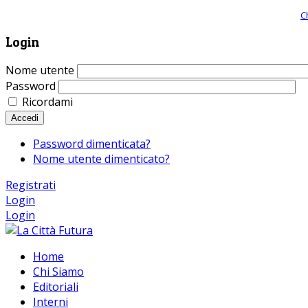
Giornale comunista online, libera informazione ed approfondimento |
C
Login
Nome utente
Password
Ricordami
Accedi
Password dimenticata?
Nome utente dimenticato?
Registrati
Login
Login
Home
Chi Siamo
Editoriali
Interni